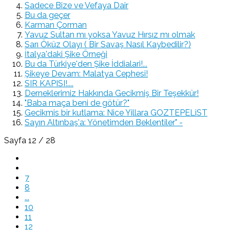
Sadece Bize ve Vefaya Dair
Bu da geçer
Karman Çorman
Yavuz Sultan mı yoksa Yavuz Hırsız mı olmak
Sarı Öküz Olayı ( Bir Savaş Nasıl Kaybedilir?)
İtalya'daki Şike Örneği
Bu da Türkiye'den Şike İddialari!...
Şikeye Devam: Malatya Cephesi!
SIR KAPISI!....
Derneklerimiz Hakkında Gecikmiş Bir Teşekkür!
"Baba maça beni de götür?"
Gecikmis bir kutlama: Nice Yillara GOZTEPELiST
Sayın Altınbaş'a: Yönetimden Beklentiler" -
Sayfa 12 / 28
7
8
...
10
11
12