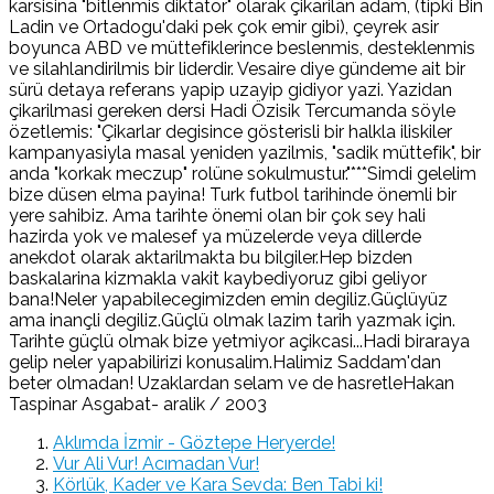
karsisina "bitlenmis diktatör" olarak çikarilan adam, (tipki Bin
Ladin ve Ortadogu'daki pek çok emir gibi), çeyrek asir
boyunca ABD ve müttefiklerince beslenmis, desteklenmis
ve silahlandirilmis bir liderdir. Vesaire diye gündeme ait bir
sürü detaya referans yapip uzayip gidiyor yazi. Yazidan
çikarilmasi gereken dersi Hadi Özisik Tercumanda söyle
özetlemis: "Çikarlar degisince gösterisli bir halkla iliskiler
kampanyasiyla masal yeniden yazilmis, "sadik müttefik", bir
anda "korkak meczup" rolüne sokulmustur."***Simdi gelelim
bize düsen elma payina! Turk futbol tarihinde önemli bir
yere sahibiz. Ama tarihte önemi olan bir çok sey hali
hazirda yok ve malesef ya müzelerde veya dillerde
anekdot olarak aktarilmakta bu bilgiler.Hep bizden
baskalarina kizmakla vakit kaybediyoruz gibi geliyor
bana!Neler yapabilecegimizden emin degiliz.Güçlüyüz
ama inançli degiliz.Güçlü olmak lazim tarih yazmak için.
Tarihte güçlü olmak bize yetmiyor açikcasi...Hadi biraraya
gelip neler yapabilirizi konusalim.Halimiz Saddam'dan
beter olmadan! Uzaklardan selam ve de hasretleHakan
Taspinar Asgabat- aralik / 2003
Aklımda İzmir - Göztepe Heryerde!
Vur Ali Vur! Acımadan Vur!
Körlük, Kader ve Kara Sevda: Ben Tabi ki!