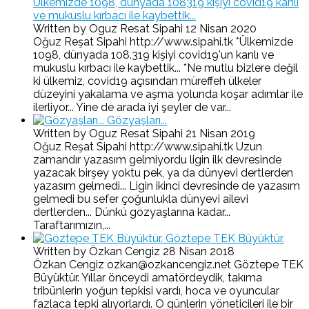
Ülkemizde 1098, dünyada 108319 kişiyi covid19 kanlı
ve mukuslu kırbacı ile kaybettik...
Written by Oguz Resat Sipahi
12 Nisan 2020
Oğuz Reşat Sipahi http://www.sipahi.tk *Ülkemizde
1098, dünyada 108.319 kişiyi covid19'un kanlı ve
mukuslu kırbacı ile kaybettik... *Ne mutlu bizlere değil
ki ülkemiz, covid19 açısından müreffeh ülkeler
düzeyini yakalama ve aşma yolunda koşar adımlar ile
ilerliyor... Yine de arada iyi şeyler de var...
Gözyaşları...
Written by Oguz Resat Sipahi
21 Nisan 2019
Oğuz Reşat Sipahi http://www.sipahi.tk Uzun
zamandır yazasım gelmiyordu ligin ilk devresinde
yazacak birşey yoktu pek, ya da dünyevi dertlerden
yazasım gelmedi... Ligin ikinci devresinde de yazasım
gelmedi bu sefer çoğunlukla dünyevi ailevi
dertlerden... Dünkü gözyaşlarına kadar...
Taraftarımızın,...
Göztepe TEK Büyüktür.
Written by Özkan Cengiz
28 Nisan 2018
Özkan Cengiz ozkan@ozkancengiz.net Göztepe TEK
Büyüktür. Yıllar önceydi amatördeydik, takıma
tribünlerin yoğun tepkisi vardı, hoca ve oyuncular
fazlaca tepki alıyorlardı. O günlerin yöneticileri ile bir