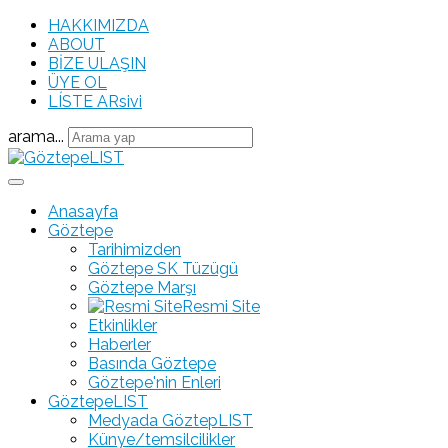
HAKKIMIZDA
ABOUT
BİZE ULAŞIN
ÜYE OL
LÍSTE ARsivi
arama...
Anasayfa
Göztepe
Tarihimizden
Göztepe SK Tüzügü
Göztepe Marşı
Resmi Site
Etkinlikler
Haberler
Basında Göztepe
Göztepe'nin Enleri
GöztepeLIST
Medyada GöztepLIST
Künye/temsilcilikler