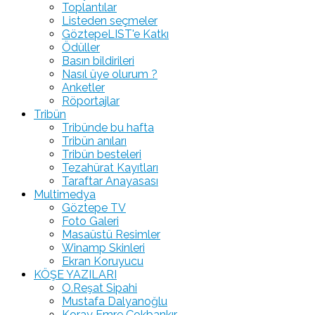
Toplantılar
Listeden seçmeler
GöztepeLIST'e Katkı
Ödüller
Basın bildirileri
Nasıl üye olurum ?
Anketler
Röportajlar
Tribün
Tribünde bu hafta
Tribün anıları
Tribün besteleri
Tezahürat Kayıtları
Taraftar Anayasası
Multimedya
Göztepe TV
Foto Galeri
Masaüstü Resimler
Winamp Skinleri
Ekran Koruyucu
KÖŞE YAZILARI
O.Reşat Sipahi
Mustafa Dalyanoğlu
Koray Emre Çokbankır