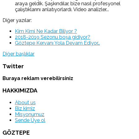
araya geldik. Şaşkındılar, bize nasıl profesyonel
çalıştıklarını anlatıyorlardı. Video analizler...
Diğer yazılar:
Kim Kimi Ne Kadar Biliyor ?
2018-2019 Sezonu boşa gidiyor?
Göztepe Kervanı Yola Devam Ediyor…
Diğer başlıklar
Twitter
Buraya reklam verebilirsiniz
HAKKIMIZDA
About us
Biz kimiz
Misyonumuz
Sende Üye ol
GÖZTEPE