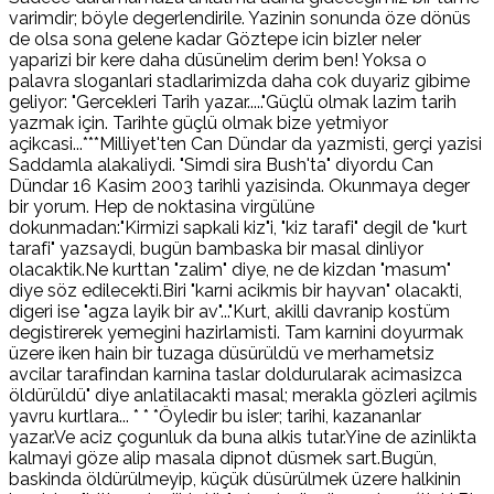
varimdir; böyle degerlendirile. Yazinin sonunda öze dönüs
de olsa sona gelene kadar Göztepe icin bizler neler
yaparizi bir kere daha düsünelim derim ben! Yoksa o
palavra sloganlari stadlarimizda daha cok duyariz gibime
geliyor: "Gercekleri Tarih yazar....."Güçlü olmak lazim tarih
yazmak için. Tarihte güçlü olmak bize yetmiyor
açikcasi...***Milliyet'ten Can Dündar da yazmisti, gerçi yazisi
Saddamla alakaliydi. "Simdi sira Bush'ta" diyordu Can
Dündar 16 Kasim 2003 tarihli yazisinda. Okunmaya deger
bir yorum. Hep de noktasina virgülüne
dokunmadan:"Kirmizi sapkali kiz"i, "kiz tarafi" degil de "kurt
tarafi" yazsaydi, bugün bambaska bir masal dinliyor
olacaktik.Ne kurttan "zalim" diye, ne de kizdan "masum"
diye söz edilecekti.Biri "karni acikmis bir hayvan" olacakti,
digeri ise "agza layik bir av"..."Kurt, akilli davranip kostüm
degistirerek yemegini hazirlamisti. Tam karnini doyurmak
üzere iken hain bir tuzaga düsürüldü ve merhametsiz
avcilar tarafindan karnina taslar doldurularak acimasizca
öldürüldü" diye anlatilacakti masal; merakla gözleri açilmis
yavru kurtlara... * * *Öyledir bu isler; tarihi, kazananlar
yazar.Ve aciz çogunluk da buna alkis tutar.Yine de azinlikta
kalmayi göze alip masala dipnot düsmek sart.Bugün,
baskinda öldürülmeyip, küçük düsürülmek üzere halkinin