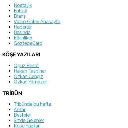
Nostaljik
Futbol
Branş
Video Galeri Anasayfa
Haberler
Basinda
Etkinliker
GöztepeCard
KÖŞE YAZILARI
Oguz Resat
Hakan Taspinar
Özkan Cengiz
Özkan Yilmazer
TRİBÜN
Tribünde bu hafta
Anılar
Besteler
Sizde Gelenler
Köşe Yazılari