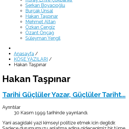
Serkan Boyacıoğlu
Burçak Ünsal
Hakan Taşpınar
Mehmet Altan
Özkan Cengiz
Özant Önçağ
Süleyman Yengil
Anasayfa
/
KÖŞE YAZILARI
/
Hakan Taşpınar
Hakan Taşpınar
Tarihi Güçlüler Yazar, Güçlüler Tariht...
Ayrıntılar
30 Kasım 1999 tarihinde yayınlandı.
Yani asagidaki yazi kimseyi politize etmek icin degildir.
Sadece durumumuzu anlatma adina gidecegimiz bir tüme