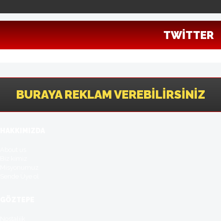
TWITTER
BURAYA REKLAM VEREBILIRSINIZ
HAKKIMIZDA
About us
Biz kimiz
Misyonumuz
Sende Üye ol
GÖZTEPE
Nostaljik