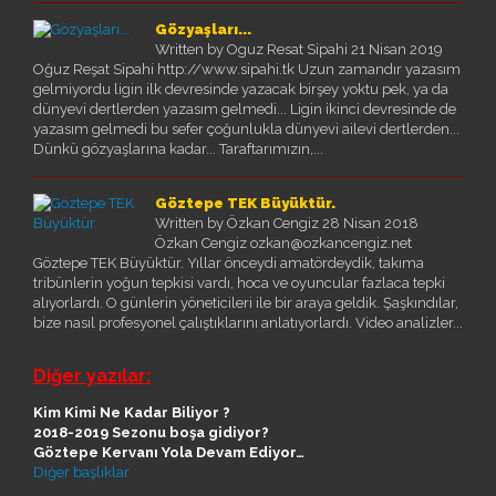
BURÇAK ÜNSAL
Gözyaşları...
HAKAN TAŞPINAR
Written by Oguz Resat Sipahi
21 Nisan 2019
MEHMET ALTAN
Oğuz Reşat Sipahi http://www.sipahi.tk Uzun zamandır yazasım
ÖZKAN CENGIZ
gelmiyordu ligin ilk devresinde yazacak birşey yoktu pek, ya da
ÖZANT ÖNÇAĞ
dünyevi dertlerden yazasım gelmedi... Ligin ikinci devresinde de
SÜLEYMAN YENGIL
yazasım gelmedi bu sefer çoğunlukla dünyevi ailevi dertlerden...
Dünkü gözyaşlarına kadar... Taraftarımızın,...
Göztepe TEK Büyüktür.
Written by Özkan Cengiz
28 Nisan 2018
Özkan Cengiz ozkan@ozkancengiz.net
Göztepe TEK Büyüktür. Yıllar önceydi amatördeydik, takıma
tribünlerin yoğun tepkisi vardı, hoca ve oyuncular fazlaca tepki
alıyorlardı. O günlerin yöneticileri ile bir araya geldik. Şaşkındılar,
bize nasıl profesyonel çalıştıklarını anlatıyorlardı. Video analizler...
Diğer yazılar:
Kim Kimi Ne Kadar Biliyor ?
2018-2019 Sezonu boşa gidiyor?
Göztepe Kervanı Yola Devam Ediyor…
Diğer başlıklar