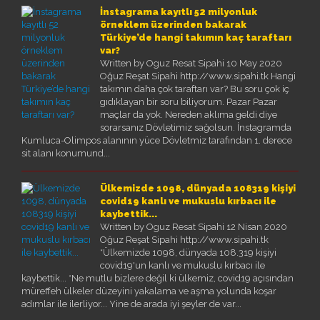
GÖZTEPELIST'E KATKI
İnstagrama kayıtlı 52 milyonluk
ÖDÜLLER
örneklem üzerinden bakarak
BASIN BILDIRILERI
Türkiye’de hangi takımın kaç taraftarı
NASIL ÜYE OLURUM ?
var?
ANKETLER
Written by Oguz Resat Sipahi
10 May 2020
RÖPORTAJLAR
Oğuz Reşat Sipahi http://www.sipahi.tk Hangi
takımın daha çok taraftarı var? Bu soru çok iç
TRIBÜN
gıdıklayan bir soru biliyorum. Pazar Pazar
TRIBÜNDE BU HAFTA
maçlar da yok. Nereden aklıma geldi diye
TRIBÜN ANILARI
sorarsanız Dövletimiz sağolsun. İnstagramda
TRIBÜN BESTELERI
Kumluca-Olimpos alanının yüce Dövletmiz tarafından 1. derece
TEZAHÜRAT KAYITLARI
sit alanı konumund...
TARAFTAR ANAYASASI
MULTIMEDYA
Ülkemizde 1098, dünyada 108319 kişiyi
GÖZTEPE TV
covid19 kanlı ve mukuslu kırbacı ile
FOTO GALERI
kaybettik...
MASAÜSTÜ RESIMLER
Written by Oguz Resat Sipahi
12 Nisan 2020
WINAMP SKINLERI
Oğuz Reşat Sipahi http://www.sipahi.tk
EKRAN KORUYUCU
*Ülkemizde 1098, dünyada 108.319 kişiyi
KÖŞE YAZILARI
covid19'un kanlı ve mukuslu kırbacı ile
O.REŞAT SIPAHI
kaybettik... *Ne mutlu bizlere değil ki ülkemiz, covid19 açısından
MUSTAFA DALYANOĞLU
müreffeh ülkeler düzeyini yakalama ve aşma yolunda koşar
KORAY EMRE ÇOKBANKIR
adımlar ile ilerliyor... Yine de arada iyi şeyler de var...
SERKAN BOYACIOĞLU