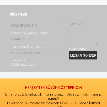
BİZE ULAŞ
Please type your full name.
Invalid email address.
Invalid Input
Invalid Input
* ZORUNLU ALAN
HERŞEY TEK BÜYÜK GÖZTEPE İÇİN
İzmirli olup ta İstanbul takımlarını tutanlar lütfen bizim takımlarımızı
tutun©
Bir kez yandı bu meşale sönmeyecek, GÖZTEPE EFSANESİ ölmedi,