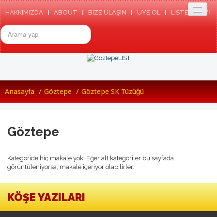
HAKKIMIZDA
ABOUT
BİZE ULAŞIN
ÜYE OL
LÍSTE ARSIVI
arama...
ANASAYFA
Anasayfa
/
Göztepe
/
Göztepe SK Tüzüğü
GÖZTEPE
TARIHIMIZDEN
GÖZTEPE SK TÜZÜGÜ
GÖZTEPE MARŞI
Göztepe
RESMI SITE
ETKINLIKLER
HABERLER
Kategoride hiç makale yok. Eğer alt kategoriler bu sayfada
BASINDA GÖZTEPE
görüntüleniyorsa, makale içeriyor olabilirler.
GÖZTEPE'NIN ENLERI
GÖZTEPELIST
MEDYADA GÖZTEPLIST
KÖŞE YAZILARI
KÜNYE/TEMSILCILIKLER
TOPLANTILAR
LISTEDEN SEÇMELER