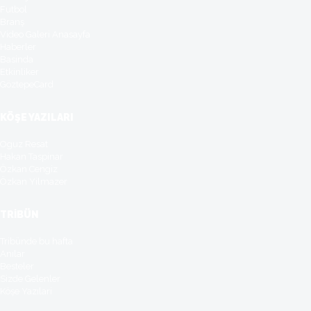
Futbol
Branş
Video Galeri Anasayfa
Haberler
Basinda
Etkinliker
GöztepeCard
KÖŞE YAZILARI
Oguz Resat
Hakan Taspinar
Özkan Cengiz
Özkan Yilmazer
TRİBÜN
Tribünde bu hafta
Anılar
Besteler
Sizde Gelenler
Köşe Yazılari