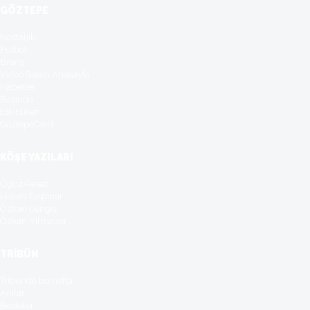
GÖZTEPE
Nostaljik
Futbol
Branş
Video Galeri Anasayfa
Haberler
Basinda
Etkinliker
GöztepeCard
KÖŞE YAZILARI
Oguz Resat
Hakan Taspinar
Özkan Cengiz
Özkan Yilmazer
TRİBÜN
Tribünde bu hafta
Anılar
Besteler