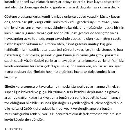
karanlık dönemi aydınlatacak marşlar ortaya çıkardık. Issız kuytu köşelerden
BURÇAK ÜNSAL
and olsun ki döneceğiz dedik, o günlere inanarak dalgalan sarı kırmızı dedik.
HAKAN TAŞPINAR
MEHMET ALTAN
Göztepe olgusuna karşı, kendi içimizde onlarca duygu yaşadık, küstük bazen
ÖZKAN CENGIZ
ona, sonra barıştık, kavga ettik , kalbimizi kırdı , geceleri uyku tutmadı , ona
ÖZANT ÖNÇAĞ
sinirlendik acısını en yakınımızdakinden çıkardık, onun yüzünden başka birinin
SÜLEYMAN YENGIL
kalbini kırdık ,zaman zaman çok sevindirdi , bazı geceler de sevinçten ya da
heyecandan uyku tutmadı, onun sayesinde başkasına olan kızgınlığımız geçti,
bazen hayatın yükünü aldı üzerimizden,
hayat gailesini unutup kuş gibi
hafiflediğimizi hissettik , bazı pazartesi günleri okula, işe gitmek istemedik, bazı
pazartesi günleri okula,işe sanki o gün Cuma günüymüş gibi gittik, pazartesi
sabah sabah yüzümüzdeki garip sırıtmayı görenler anlamakta zorlandı. Yani biz
kendi kendimize bu kadar çok duygu seli içinde yüzerken, atkılar açılsın isyan
marşı başlasın dediğimizde hepimiz o günlere inanarak dalgalandırdık sarı
kırmızıyı.
Elbette kura sonucu ortaya çıkan bir maçla İstanbul deplasmanına gitmekle ,
süper ligin istikrarlı ve güçlü bir takımı olarak İstanbul deplasmanına gitmek
arasında dağlar kadar fark var, ama bugün biz şunu ispat ettik, kazanmamızın
zor olduğunu bile bile , aslında işin doğrusu yenileceğimizi , eleneceğimizi bile
bile hafta içi 2600 kişi oradaydık, 4 gol yedik ve elendik ama
biz bugün
mutluyuz çünkü artık biliyoruz ki henüz tam olarak fark etmesenizde biz ıssız
kuytu köşelerden döndük.
13.12.2012