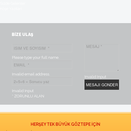
Sizde Gelenler
Köşe Yazılari
BİZE ULAŞ
Please type your full name.
Invalid email address.
Invalid Input
Invalid Input
* ZORUNLU ALAN
HERŞEY TEK BÜYÜK GÖZTEPE İÇİN