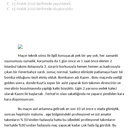
return
13 Aralık 2012 tarihinde yayınlandı.
GÖZTEPELIST'E KATKI
and
13 Aralık 2012 tarihinde oluşturuldu
ÖDÜLLER
lowest
BASIN BILDIRILERI
price
NASIL ÜYE OLURUM ?
in
ANKETLER
our
RÖPORTAJLAR
best
TRIBÜN
vape
TRIBÜNDE BU HAFTA
pens
TRIBÜN ANILARI
online
TRIBÜN BESTELERI
store.
Maçın teknik yönü ile ilgili konuşacak pek bir şey yok, her zamanki
TEZAHÜRAT KAYITLARI
oyunumuzu oynadık, karşımızda
da 1 gün önce ve 1 saat önce elenen 2
TARAFTAR ANAYASASI
İstanbul takımı dolayısıyla 3. sürpriz korkusuyla hemen hemen as kadrosuyla
MULTIMEDYA
çıkan bir Fenerbahçe vardı, sonuç normal. Sadece elimizde patlamaya hazır bir
GÖZTEPE TV
bomba olduğunu teyit etmiş olduk. Bombanın adı Kazım , Bolu maçında yediği
FOTO GALERI
golden sonra, dünde Kuyt’a süper bir asist yaparak tüm takımın direncinin ve
MASAÜSTÜ RESIMLER
moralinin bozulmasında yaptığı katkı büyüktü. Ligin 2.yarısına yedek kaleci
WINAMP SKINLERI
olarak Kazım ile başlarsak , Ferhat’ın olası sakatlığında ne yaparız şimdiden kara
EKRAN KORUYUCU
kara düşünüyorum.
KÖŞE YAZILARI
Bu maçın asıl anlamına gelirsek en son 10 yıl önce o stada gitmiştik,
O.REŞAT SIPAHI
sonrası hepinizin malumu , ege bölgesindeki profesyonel ve üst amatör
MUSTAFA DALYANOĞLU
takımların % 50’sinden fazlasıyla hatta bu ülkedeki profesyonel takımların
KORAY EMRE ÇOKBANKIR
herhalde %30’undan fazlasıyla maç yapacak kadar çok fazla lig gördük. Bu
SERKAN BOYACIOĞLU