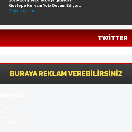
2018-2019 Sezonu boşa gidiyor?
Göztepe Kervanı Yola Devam Ediyor…
Diğer başlıklar
TWITTER
BURAYA REKLAM VEREBILIRSINIZ
HAKKIMIZDA
About us
Biz kimiz
Misyonumuz
Sende Üye ol