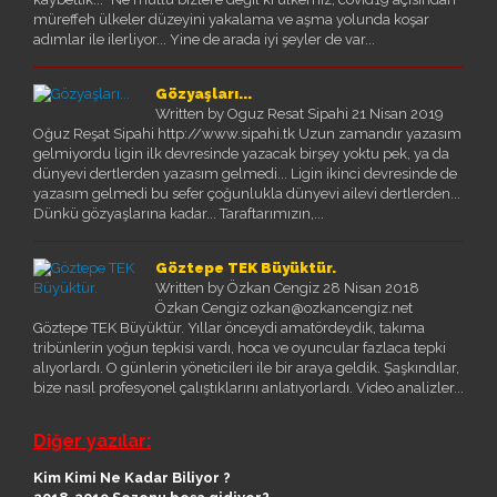
müreffeh ülkeler düzeyini yakalama ve aşma yolunda koşar
adımlar ile ilerliyor... Yine de arada iyi şeyler de var...
Gözyaşları...
Written by Oguz Resat Sipahi
21 Nisan 2019
Oğuz Reşat Sipahi http://www.sipahi.tk Uzun zamandır yazasım
gelmiyordu ligin ilk devresinde yazacak birşey yoktu pek, ya da
dünyevi dertlerden yazasım gelmedi... Ligin ikinci devresinde de
yazasım gelmedi bu sefer çoğunlukla dünyevi ailevi dertlerden...
Dünkü gözyaşlarına kadar... Taraftarımızın,...
Göztepe TEK Büyüktür.
Written by Özkan Cengiz
28 Nisan 2018
Özkan Cengiz ozkan@ozkancengiz.net
Göztepe TEK Büyüktür. Yıllar önceydi amatördeydik, takıma
tribünlerin yoğun tepkisi vardı, hoca ve oyuncular fazlaca tepki
alıyorlardı. O günlerin yöneticileri ile bir araya geldik. Şaşkındılar,
bize nasıl profesyonel çalıştıklarını anlatıyorlardı. Video analizler...
Diğer yazılar:
Kim Kimi Ne Kadar Biliyor ?