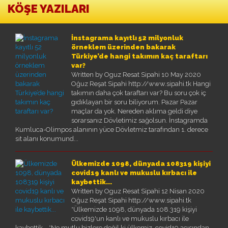
KÖŞE YAZILARI
İnstagrama kayıtlı 52 milyonluk
örneklem üzerinden bakarak
Türkiye’de hangi takımın kaç taraftarı
var?
Written by Oguz Resat Sipahi
10 May 2020
Oğuz Reşat Sipahi http://www.sipahi.tk Hangi
takımın daha çok taraftarı var? Bu soru çok iç
gıdıklayan bir soru biliyorum. Pazar Pazar
maçlar da yok. Nereden aklıma geldi diye
sorarsanız Dövletimiz sağolsun. İnstagramda
Kumluca-Olimpos alanının yüce Dövletmiz tarafından 1. derece
sit alanı konumund...
Ülkemizde 1098, dünyada 108319 kişiyi
covid19 kanlı ve mukuslu kırbacı ile
kaybettik...
Written by Oguz Resat Sipahi
12 Nisan 2020
Oğuz Reşat Sipahi http://www.sipahi.tk
*Ülkemizde 1098, dünyada 108.319 kişiyi
covid19'un kanlı ve mukuslu kırbacı ile
kaybettik... *Ne mutlu bizlere değil ki ülkemiz, covid19 açısından