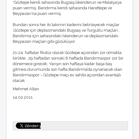
*Göztepe kendi sahasında Bugsaş,İskenderun ve Malatya’ya
puan vermiş. Bandırma kendi sahasında Hacettepe ve
Beypazarı’na puan vermiş.
Bundan sonra her iki takımın kaderini belirleyecek maçlar
;Göztepe için deplasmandaki Bugsaş ve Turgutlu maçları ,
Bandırma için sahasındaki İskenderun ve deplasmandaki
Beypazarı maçları gibi gözüküyor.
21-24. haftalar fikstür olarak Göztepe açısından zor olmakla
birlikte , 29.haftadan sonraki 6 haftada Bandırmaspor zor bir
dönemece girecek. Yarışın son haftaya kadar başa baş
gitmesi durumunda son hafta Bandırma’da oynanacak olan
Bandırmaspor – Göztepe maçı ev sahibi açısından avantajlı
olacak.
Mehmet Altan
14.02.2011