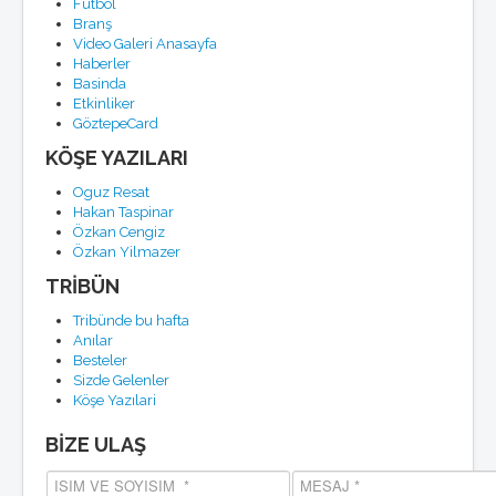
Futbol
Branş
Video Galeri Anasayfa
Haberler
Basinda
Etkinliker
GöztepeCard
KÖŞE YAZILARI
Oguz Resat
Hakan Taspinar
Özkan Cengiz
Özkan Yilmazer
TRİBÜN
Tribünde bu hafta
Anılar
Besteler
Sizde Gelenler
Köşe Yazılari
BİZE ULAŞ