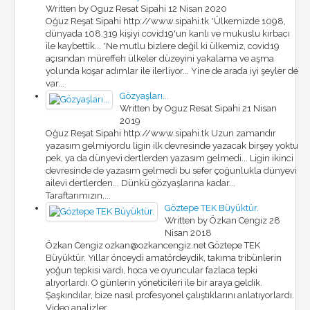
Written by Oguz Resat Sipahi
12 Nisan 2020
Oğuz Reşat Sipahi http://www.sipahi.tk *Ülkemizde 1098,
dünyada 108.319 kişiyi covid19'un kanlı ve mukuslu kırbacı
ile kaybettik... *Ne mutlu bizlere değil ki ülkemiz, covid19
açısından müreffeh ülkeler düzeyini yakalama ve aşma
yolunda koşar adımlar ile ilerliyor... Yine de arada iyi şeyler de
var...
Gözyaşları...
Written by Oguz Resat Sipahi
21 Nisan
2019
Oğuz Reşat Sipahi http://www.sipahi.tk Uzun zamandır
yazasım gelmiyordu ligin ilk devresinde yazacak birşey yoktu
pek, ya da dünyevi dertlerden yazasım gelmedi... Ligin ikinci
devresinde de yazasım gelmedi bu sefer çoğunlukla dünyevi
ailevi dertlerden... Dünkü gözyaşlarına kadar...
Taraftarımızın,...
Göztepe TEK Büyüktür.
Written by Özkan Cengiz
28
Nisan 2018
Özkan Cengiz ozkan@ozkancengiz.net Göztepe TEK
Büyüktür. Yıllar önceydi amatördeydik, takıma tribünlerin
yoğun tepkisi vardı, hoca ve oyuncular fazlaca tepki
alıyorlardı. O günlerin yöneticileri ile bir araya geldik.
Şaşkındılar, bize nasıl profesyonel çalıştıklarını anlatıyorlardı.
Video analizler...