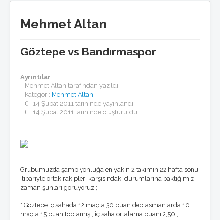
Basında Göztepe
Göztepe'nin Enleri
Mehmet Altan
GöztepeLIST
Medyada GöztepLIST
Göztepe vs Bandırmaspor
Künye/temsilcilikler
Toplantılar
Listeden seçmeler
Ayrıntılar
GöztepeLIST'e Katkı
Mehmet Altan
tarafından yazıldı.
Ödüller
Kategori:
Mehmet Altan
Basın bildirileri
14 Şubat 2011 tarihinde yayınlandı.
Nasıl üye olurum ?
14 Şubat 2011 tarihinde oluşturuldu
Anketler
Röportajlar
Tribün
Tribünde bu hafta
Tribün anıları
Tribün besteleri
Grubumuzda şampiyonluğa en yakın 2 takımın 22.hafta sonu
Tezahürat Kayıtları
itibariyle ortak rakipleri karşısındaki durumlarına baktığımız
Taraftar Anayasası
zaman şunları görüyoruz ;
Multimedya
* Göztepe iç sahada 12 maçta 30 puan deplasmanlarda 10
maçta 15 puan toplamış , iç saha ortalama puanı 2,50 ,
Göztepe TV