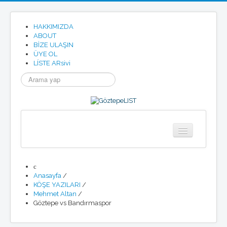
HAKKIMIZDA
ABOUT
BİZE ULAŞIN
ÜYE OL
LÍSTE ARsivi
arama...
Anasayfa
Göztepe
Anasayfa
/
Tarihimizden
KÖŞE YAZILARI
/
Göztepe SK Tüzügü
Mehmet Altan
/
Göztepe Marşı
Göztepe vs Bandırmaspor
Resmi Site
Etkinlikler
Haberler