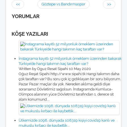
<<
Göztepe vs Bandırmaspor
>>
YORUMLAR
KÖŞE YAZILARI
İnstagrama kayıtlı 52 milyonluk örneklem üzerinden bakarak
Türkiye’de hangi takımın kaç taraftarı var?
Written by Oguz Resat Sipahi
10 May 2020
Oğuz Reşat Sipahi http://www.sipahi.tk Hangi takımın daha
çok taraftarı var? Bu soru çok iç gıdıklayan bir soru biliyorum.
Pazar Pazar maçlar da yok. Nereden aklıma geldi diye
sorarsanız Dövletimiz sağolsun. İnstagramda Kumluca-
Olimpos alanının yüce Dövletmiz tarafından 1. derece sit
alanı konumund...
Ülkemizde 1098, dünyada 108319 kişiyi covid19 kanlı ve
mukuslu kırbacı ile kaybettik...