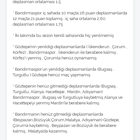
deplasman ortalaması 1,5
Foto Galeri
Masaüstü Resimler
* Bandırmaspor iç sahada 10 maçta 26 puan deplasmanlarda
Winamp Skinleri
12 maçta 21 puan toplamış , iç saha ortalama 2,60
Ekran Koruyucu
deplasman ortalaması 1,75
KÖŞE YAZILARI
* İki takımda bu sezon kendi sahasında hiç yenilmemiş
O.Reşat Sipahi
Mustafa Dalyanoğlu
* Göztepe’nin yenildiği deplasmanlarda ( İskenderun , Çorum ,
Koray Emre Çokbankır
Körfez) , Bandırmaspor , İskenderun ile berabere kalmış ,
Serkan Boyacıoğlu
Körfez’i yenmiş , Çorumla henüz oynamamış
Burçak Ünsal
Hakan Taşpınar
* Bandırmaspor’un yenildiği deplasmanlarda (Bugsaş ,
Mehmet Altan
Turgutlu ) Göztepe henüz maç yapmamış
Özkan Cengiz
Özant Önçağ
* Göztepenin henüz gitmediği deplasmanlarda (Bugsaş ,
Süleyman Yengil
Turgutlu, Alanya, Hacettepe , Mardin, Adıyaman)
Bandırmaspor , Bugsaş ve Turgutluya kaybetmiş Alanya ve
Hacettepe’yi yenmiş Mardin’le berabere kalmış.
* Bandırmanın henüz gitmediği deplasmanlarda
(Beypazarı,Bozüyük,Çorum,Malatya, Adıyaman) Göztepe,
Çorum’a kaybetmiş , Beypazarı ve Bozüyük ile berabere
kalmış , Malatya’da kazanmış.