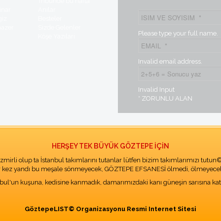
t
Tribünde bu hafta
inar
Anılar
giz
Besteler
mazer
Sizde Gelenler
Please type your full name.
Köşe Yazılari
Invalid email address.
Invalid Input
* ZORUNLU ALAN
HERŞEY TEK BÜYÜK GÖZTEPE İÇİN
İzmirli olup ta İstanbul takımlarını tutanlar lütfen bizim takımlarımızı tutun
r kez yandı bu meşale sönmeyecek, GÖZTEPE EFSANESİ ölmedi, ölmeyec
nbul'un kuşuna, kedisine kanmadık, damarımızdaki kanı güneşin sarısına kat
GöztepeLIST© Organizasyonu Resmi Internet Sitesi