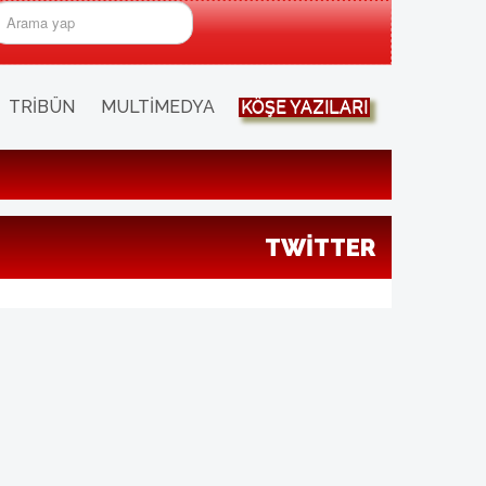
rama...
TRIBÜN
MULTIMEDYA
KÖŞE YAZILARI
TWITTER
ı