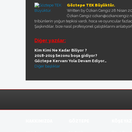
Göztepe TEK Büyüktür.
Written by Özkan Cengiz
28 Nisan 2
Özkan Cengiz ozkan@ozkancengiz.net
tribünlerin yoğun tepkisi vardı, hoca ve oyuncular fazlaca 
Şaşkındılar, bize nasıl profesyonel çalıştıklarını anlatıyorl
Diğer yazılar:
Kim Kimi Ne Kadar Biliyor ?
2018-2019 Sezonu boşa gidiyor?
Göztepe Kervanı Yola Devam Ediyor…
Diğer başlıklar
HAKKIMIZDA
GÖZTEPE
KÖŞE YAZ