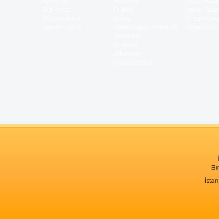
About us
Nostaljik
Oguz Resa
Biz kimiz
Futbol
Hakan Tasp
Misyonumuz
Branş
Özkan Cen
Sende Üye ol
Video Galeri Anasayfa
Özkan Yil
Haberler
Basinda
Etkinliker
GöztepeCard
Bi
İsta