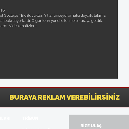
018
 Göztepe TEK Büyüktür. Yıllar önceydi amatördeydik, takıma
tepki alıyorlardı. O günlerin yöneticileri ile bir araya geldik.
ardı. Video analizler...
BURAYA REKLAM VEREBILIRSINIZ
ILARI
TRİBÜN
BİZE ULAŞ