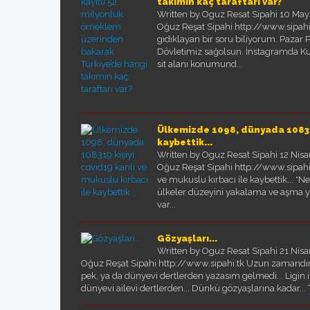
takımın kaç taraftarı var?
Written by Oguz Resat Sipahi
10 May
Oğuz Reşat Sipahi http://www.sipahi.t
gıdıklayan bir soru biliyorum. Pazar
Dövletimiz sağolsun. İnstagramda Ku
sit alanı konumund...
Ülkemizde 1098, dünyada 108319 
kaybettik...
Written by Oguz Resat Sipahi
12 Nis
Oğuz Reşat Sipahi http://www.sipahi
ve mukuslu kırbacı ile kaybettik... *
ülkeler düzeyini yakalama ve aşma yolu
var...
Gözyaşları...
Written by Oguz Resat Sipahi
21 Nis
Oğuz Reşat Sipahi http://www.sipahi.tk Uzun zamandır 
pek, ya da dünyevi dertlerden yazasım gelmedi... Ligin
dünyevi ailevi dertlerden... Dünkü gözyaşlarına kadar... T