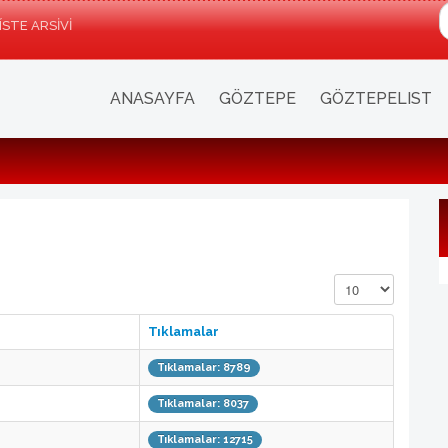
a
ÍSTE ARSIVI
ANASAYFA
GÖZTEPE
GÖZTEPELIST
Görüntüleme Sayıs
Tıklamalar
Tıklamalar: 8789
Tıklamalar: 8037
Tıklamalar: 12715