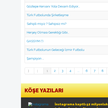
Göztepe Kervanı Yola Devam Ediyor…
Türk Futbolunda Şirketleşme
Sahipli miyiz ? Sahipsiz mi?
Herşey Olması Gerektiği Gibi…
GASSYM (*)
Türk Futbolunun Geleceği İzmir Futbolu
Şampiyon …
1
2
3
4
...
6
7
8
KÖŞE YAZILARI
İnstagrama kayıtlı 52 milyonlu