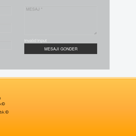
Invalid Input
©
ek©
tık.©