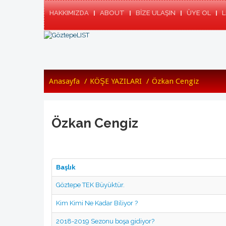
HAKKIMIZDA
ABOUT
BİZE ULAŞIN
ÜYE OL
L
Anasayfa
/
KÖŞE YAZILARI
/
Özkan Cengiz
Özkan Cengiz
Başlık
Göztepe TEK Büyüktür.
Kim Kimi Ne Kadar Biliyor ?
2018-2019 Sezonu boşa gidiyor?