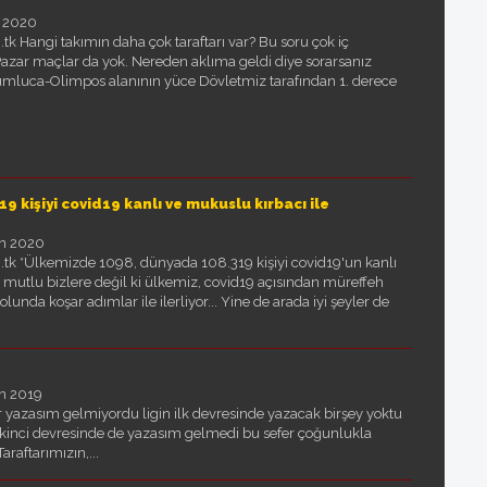
 2020
k Hangi takımın daha çok taraftarı var? Bu soru çok iç
 Pazar maçlar da yok. Nereden aklıma geldi diye sorarsanız
mluca-Olimpos alanının yüce Dövletmiz tarafından 1. derece
kişiyi covid19 kanlı ve mukuslu kırbacı ile
an 2020
.tk *Ülkemizde 1098, dünyada 108.319 kişiyi covid19'un kanlı
Ne mutlu bizlere değil ki ülkemiz, covid19 açısından müreffeh
nda koşar adımlar ile ilerliyor... Yine de arada iyi şeyler de
an 2019
yazasım gelmiyordu ligin ilk devresinde yazacak birşey yoktu
 ikinci devresinde de yazasım gelmedi bu sefer çoğunlukla
araftarımızın,...