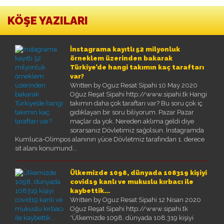
KÖŞE YAZILARI
İnstagrama kayıtlı 52 milyonluk
örneklem üzerinden bakarak
Türkiye’de hangi takımın kaç taraftarı
var?
Written by Oguz Resat Sipahi
10 May 2020
Oğuz Reşat Sipahi http://www.sipahi.tk Hangi
takımın daha çok taraftarı var? Bu soru çok iç
gıdıklayan bir soru biliyorum. Pazar Pazar
maçlar da yok. Nereden aklıma geldi diye
sorarsanız Dövletimiz sağolsun. İnstagramda
Kumluca-Olimpos alanının yüce Dövletmiz tarafından 1. derece
sit alanı konumund...
Ülkemizde 1098, dünyada 108319 kişiyi
covid19 kanlı ve mukuslu kırbacı ile
kaybettik...
Written by Oguz Resat Sipahi
12 Nisan 2020
Oğuz Reşat Sipahi http://www.sipahi.tk
*Ülkemizde 1098, dünyada 108.319 kişiyi