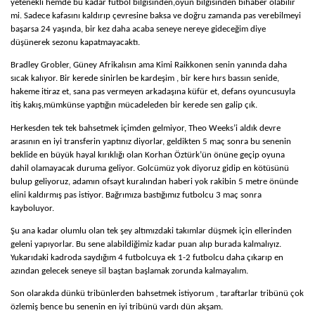
yetenekli hemde bu kadar futbol bilgisinden,oyun bilgisinden bihaber olabilir
BURÇAK ÜNSAL
mi. Sadece kafasını kaldırıp çevresine baksa ve
doğru zamanda pas verebilmeyi
HAKAN TAŞPINAR
başarsa 24 yaşında, bir kez daha acaba seneye nereye gideceğim diye
MEHMET ALTAN
düşünerek sezonu kapatmayacaktı.
ÖZKAN CENGIZ
ÖZANT ÖNÇAĞ
Bradley Grobler, Güney Afrikalısın ama Kimi Raikkonen senin yanında daha
SÜLEYMAN YENGIL
sıcak kalıyor. Bir kerede sinirlen be kardeşim , bir kere hırs bassın senide,
hakeme itiraz et, sana pas vermeyen arkadaşına küfür et, defans oyuncusuyla
itiş kakış,mümkünse yaptığın mücadeleden bir kerede sen galip çık.
Herkesden tek tek bahsetmek içimden gelmiyor, Theo Weeks’i aldık devre
arasının en iyi transferin yaptınız diyorlar, geldikten 5 maç sonra bu senenin
beklide en büyük hayal kırıklığı olan Korhan Öztürk’ün önüne geçip oyuna
dahil olamayacak duruma geliyor. Golcümüz yok diyoruz gidip en kötüsünü
bulup geliyoruz, adamın ofsayt kuralından haberi yok rakibin 5 metre önünde
elini kaldırmış pas istiyor. Bağrımıza bastığımız futbolcu 3 maç sonra
kayboluyor.
Şu ana kadar olumlu olan tek şey altımızdaki takımlar düşmek için ellerinden
geleni yapıyorlar. Bu sene alabildiğimiz kadar puan alıp burada kalmalıyız.
Yukarıdaki kadroda saydığım 4 futbolcuya ek 1-2 futbolcu daha çıkarıp en
azından gelecek seneye sil baştan başlamak zorunda kalmayalım.
Son olarakda dünkü tribünlerden bahsetmek istiyorum , taraftarlar tribünü çok
özlemiş bence bu senenin en iyi tribünü vardı dün akşam.