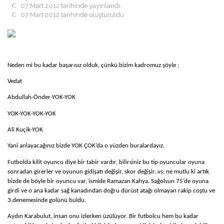
07 Mart 2012 tarihinde yayınlandı.
GÖZTEPELIST'E KATKI
07 Mart 2012 tarihinde oluşturuldu
ÖDÜLLER
BASIN BILDIRILERI
NASIL ÜYE OLURUM ?
ANKETLER
RÖPORTAJLAR
TRIBÜN
Neden mi bu kadar başarısız olduk, çünkü bizim kadromuz şöyle ;
TRIBÜNDE BU HAFTA
Vedat
TRIBÜN ANILARI
TRIBÜN BESTELERI
Abdullah-Önder-YOK-YOK
TEZAHÜRAT KAYITLARI
TARAFTAR ANAYASASI
YOK-YOK-YOK-YOK
MULTIMEDYA
Ali Kuçik-YOK
GÖZTEPE TV
FOTO GALERI
Yani anlayacağınız bizde YOK ÇOK’da o yüzden buralardayız.
MASAÜSTÜ RESIMLER
WINAMP SKINLERI
Futbolda kilit oyuncu diye bir tabir vardır, bilirsiniz bu tip oyuncular oyuna
EKRAN KORUYUCU
sonradan girerler
ve oyunun gidişatı değişir, skor değişir..vs; ne mutlu ki artık
KÖŞE YAZILARI
bizde de böyle bir oyuncu var, ismide Ramazan Kahya. Sağolsun 75’de oyuna
girdi ve o ana kadar sağ kanadından doğru dürüst atağı olmayan rakip coştu ve
O.REŞAT SIPAHI
3.denemesinde golünü buldu.
MUSTAFA DALYANOĞLU
KORAY EMRE ÇOKBANKIR
Aydın Karabulut, insan onu izlerken üzülüyor. Bir futbolcu hem bu kadar
SERKAN BOYACIOĞLU