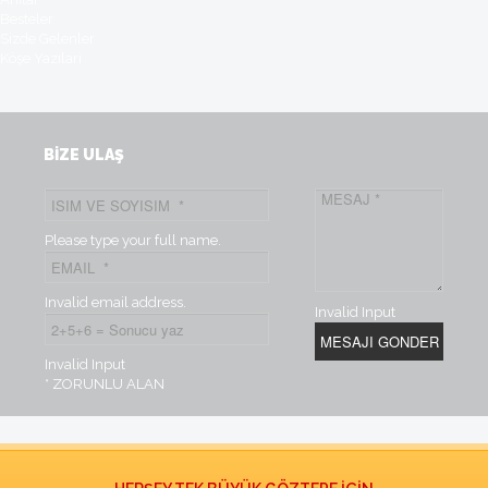
Besteler
Sizde Gelenler
Köşe Yazılari
BİZE ULAŞ
Please type your full name.
Invalid email address.
Invalid Input
Invalid Input
* ZORUNLU ALAN