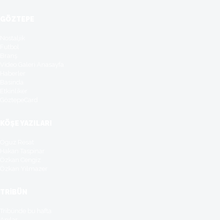
GÖZTEPE
Nostaljik
Futbol
Branş
Video Galeri Anasayfa
Haberler
Basinda
Etkinliker
GöztepeCard
KÖŞE YAZILARI
Oguz Resat
Hakan Taspinar
Özkan Cengiz
Özkan Yilmazer
TRİBÜN
Tribünde bu hafta
Anılar