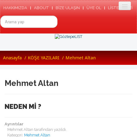
HAKKIMIZDA
ABOUT
BİZE ULAŞIN
ÜYE OL
LÍSTE ARSIVI
arama...
ANASAYFA
Anasayfa
/
KÖŞE YAZILARI
/
Mehmet Altan
GÖZTEPE
TARIHIMIZDEN
GÖZTEPE SK TÜZÜGÜ
GÖZTEPE MARŞI
Mehmet Altan
RESMI SITE
ETKINLIKLER
HABERLER
BASINDA GÖZTEPE
NEDEN Mİ ?
GÖZTEPE'NIN ENLERI
GÖZTEPELIST
MEDYADA GÖZTEPLIST
Ayrıntılar
KÜNYE/TEMSILCILIKLER
Mehmet Altan
tarafından yazıldı.
TOPLANTILAR
Kategori:
Mehmet Altan
LISTEDEN SEÇMELER