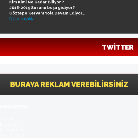
Kim Kimi Ne Kadar Biliyor ?
2018-2019 Sezonu boşa gidiyor?
Göztepe Kervanı Yola Devam Ediyor…
Diğer başlıklar
TWITTER
BURAYA REKLAM VEREBILIRSINIZ
HAKKIMIZDA
About us
Biz kimiz
Misyonumuz
Sende Üye ol