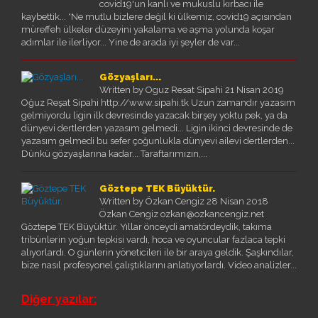
covid19'un kanlı ve mukuslu kırbacı ile
kaybettik... *Ne mutlu bizlere değil ki ülkemiz, covid19 açısından
müreffeh ülkeler düzeyini yakalama ve aşma yolunda koşar
adımlar ile ilerliyor... Yine de arada iyi şeyler de var...
Gözyaşları...
Written by Oguz Resat Sipahi
21 Nisan 2019
Oğuz Reşat Sipahi http://www.sipahi.tk Uzun zamandır yazasım
gelmiyordu ligin ilk devresinde yazacak birşey yoktu pek, ya da
dünyevi dertlerden yazasım gelmedi... Ligin ikinci devresinde de
yazasım gelmedi bu sefer çoğunlukla dünyevi ailevi dertlerden...
Dünkü gözyaşlarına kadar... Taraftarımızın,...
Göztepe TEK Büyüktür.
Written by Özkan Cengiz
28 Nisan 2018
Özkan Cengiz ozkan@ozkancengiz.net
Göztepe TEK Büyüktür. Yıllar önceydi amatördeydik, takıma
tribünlerin yoğun tepkisi vardı, hoca ve oyuncular fazlaca tepki
alıyorlardı. O günlerin yöneticileri ile bir araya geldik. Şaşkındılar,
bize nasıl profesyonel çalıştıklarını anlatıyorlardı. Video analizler...
Diğer yazılar: