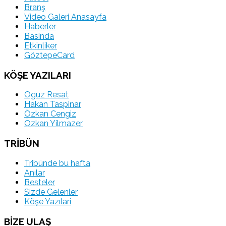
Branş
Video Galeri Anasayfa
Haberler
Basinda
Etkinliker
GöztepeCard
KÖŞE YAZILARI
Oguz Resat
Hakan Taspinar
Özkan Cengiz
Özkan Yilmazer
TRİBÜN
Tribünde bu hafta
Anılar
Besteler
Sizde Gelenler
Köşe Yazılari
BİZE ULAŞ