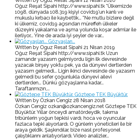
Written by Oguz Resat Sipahi
12 Nisan 2020
Oğuz Reşat Sipahi http://www.sipahi.tk *Ülkemizde
1098, dünyada 108.319 kişiyi covid19'un kanlı ve
mukuslu kırbacı ile kaybettik... *Ne mutlu bizlere değil
ki ülkemiz, covid19 açısından müreffeh ülkeler
düzeyini yakalama ve aşma yolunda koşar adımlar ile
ilerliyor... Yine de arada iyi şeyler de var...
Gözyaşları...
Written by Oguz Resat Sipahi
21 Nisan 2019
Oğuz Reşat Sipahi http://www.sipahi.tk Uzun
zamandır yazasım gelmiyordu ligin ilk devresinde
yazacak birşey yoktu pek, ya da dünyevi dertlerden
yazasım gelmedi... Ligin ikinci devresinde de yazasım
gelmedi bu sefer çoğunlukla dünyevi ailevi
dertlerden... Dünkü gözyaşlarına kadar...
Taraftarımızın,...
Göztepe TEK Büyüktür.
Written by Özkan Cengiz
28 Nisan 2018
Özkan Cengiz ozkan@ozkancengiz.net Göztepe TEK
Büyüktür. Yıllar önceydi amatördeydik, takıma
tribünlerin yoğun tepkisi vardı, hoca ve oyuncular
fazlaca tepki alıyorlardı. O günlerin yöneticileri ile bir
araya geldik. Şaşkındılar, bize nasıl profesyonel
çalıştıklarını anlatıyorlardı. Video analizler...