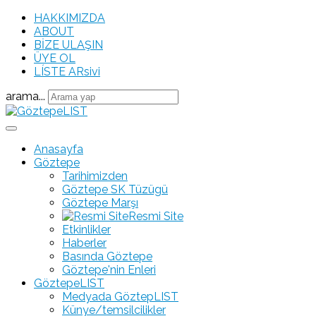
HAKKIMIZDA
ABOUT
BİZE ULAŞIN
ÜYE OL
LÍSTE ARsivi
arama...
Anasayfa
Göztepe
Tarihimizden
Göztepe SK Tüzügü
Göztepe Marşı
Resmi Site
Etkinlikler
Haberler
Basında Göztepe
Göztepe'nin Enleri
GöztepeLIST
Medyada GöztepLIST
Künye/temsilcilikler