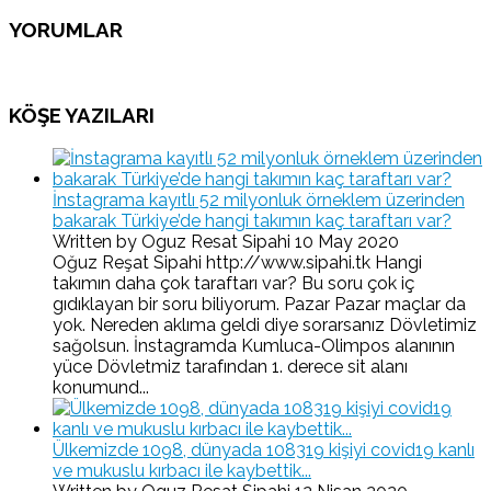
YORUMLAR
KÖŞE YAZILARI
İnstagrama kayıtlı 52 milyonluk örneklem üzerinden
bakarak Türkiye’de hangi takımın kaç taraftarı var?
Written by Oguz Resat Sipahi
10 May 2020
Oğuz Reşat Sipahi http://www.sipahi.tk Hangi
takımın daha çok taraftarı var? Bu soru çok iç
gıdıklayan bir soru biliyorum. Pazar Pazar maçlar da
yok. Nereden aklıma geldi diye sorarsanız Dövletimiz
sağolsun. İnstagramda Kumluca-Olimpos alanının
yüce Dövletmiz tarafından 1. derece sit alanı
konumund...
Ülkemizde 1098, dünyada 108319 kişiyi covid19 kanlı
ve mukuslu kırbacı ile kaybettik...