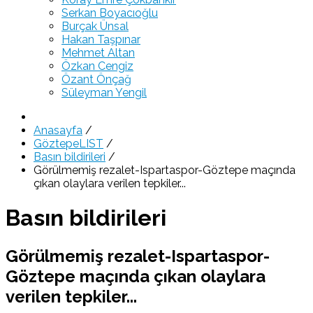
Serkan Boyacıoğlu
Burçak Ünsal
Hakan Taşpınar
Mehmet Altan
Özkan Cengiz
Özant Önçağ
Süleyman Yengil
Anasayfa
/
GöztepeLIST
/
Basın bildirileri
/
Görülmemiş rezalet-Ispartaspor-Göztepe maçında
çıkan olaylara verilen tepkiler...
Basın bildirileri
Görülmemiş rezalet-Ispartaspor-
Göztepe maçında çıkan olaylara
verilen tepkiler...