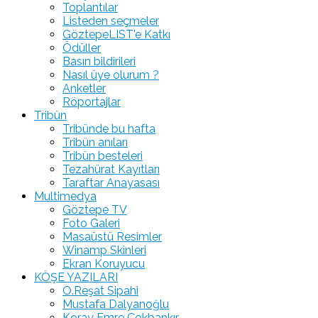
Toplantılar
Listeden seçmeler
GöztepeLIST'e Katkı
Ödüller
Basın bildirileri
Nasıl üye olurum ?
Anketler
Röportajlar
Tribün
Tribünde bu hafta
Tribün anıları
Tribün besteleri
Tezahürat Kayıtları
Taraftar Anayasası
Multimedya
Göztepe TV
Foto Galeri
Masaüstü Resimler
Winamp Skinleri
Ekran Koruyucu
KÖŞE YAZILARI
O.Reşat Sipahi
Mustafa Dalyanoğlu
Koray Emre Çokbankır