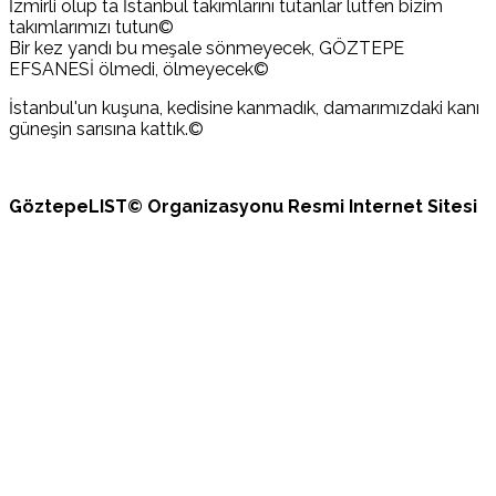
İzmirli olup ta İstanbul takımlarını tutanlar lütfen bizim
takımlarımızı tutun©
Bir kez yandı bu meşale sönmeyecek, GÖZTEPE
EFSANESİ ölmedi, ölmeyecek©
İstanbul'un kuşuna, kedisine kanmadık, damarımızdaki kanı
güneşin sarısına kattık.©
GöztepeLIST© Organizasyonu Resmi Internet Sitesi