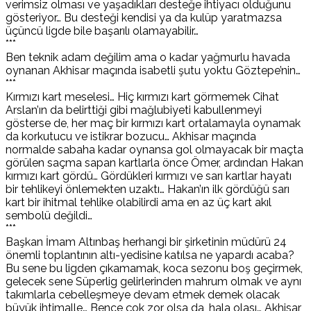
verimsiz olması ve yaşadıkları desteğe ihtiyacı olduğunu
gösteriyor… Bu desteği kendisi ya da kulüp yaratmazsa
üçüncü ligde bile başarılı olamayabilir…
***
Ben teknik adam değilim ama o kadar yağmurlu havada
oynanan Akhisar maçında isabetli şutu yoktu Göztepe’nin…
***
Kırmızı kart meselesi… Hiç kırmızı kart görmemek Cihat
Arslan’ın da belirttiği gibi mağlubiyeti kabullenmeyi
gösterse de, her maç bir kırmızı kart ortalamayla oynamak
da korkutucu ve istikrar bozucu… Akhisar maçında
normalde sabaha kadar oynansa gol olmayacak bir maçta
görülen saçma sapan kartlarla önce Ömer, ardından Hakan
kırmızı kart gördü… Gördükleri kırmızı ve sarı kartlar hayatı
bir tehlikeyi önlemekten uzaktı… Hakan’ın ilk gördüğü sarı
kart bir ihitmal tehlike olabilirdi ama en az üç kart akıl
sembolü değildi…
***
Başkan İmam Altınbaş herhangi bir şirketinin müdürü 24
önemli toplantının altı-yedisine katılsa ne yapardı acaba?
Bu sene bu ligden çıkamamak, koca sezonu boş geçirmek,
gelecek sene Süperlig gelirlerinden mahrum olmak ve aynı
takımlarla cebelleşmeye devam etmek demek olacak
büyük ihtimalle… Bence çok zor olsa da, hala olası… Akhisar