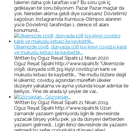
takımın daha çok taraftarı var? Bu soru çok iç
gıdıklayan bir soru biliyorum. Pazar Pazar maçlar da
yok. Nereden aklıma geldi diye sorarsanız Dövletimiz
sağolsun. İnstagramda Kumluca-Olimpos alanının
yüce Dövletmiz tarafından 1. derece sit alanı
konumund...
Ülkemizde 1098, dünyada 108319 kişiyi covid19 kanlı
ve mukuslu kırbacı ile kaybettik...
Written by Oguz Resat Sipahi
12 Nisan 2020
Oğuz Reşat Sipahi http://www.sipahi.tk *Ülkemizde
1098, dünyada 108.319 kişiyi covid19'un kanlı ve
mukuslu kırbacı ile kaybettik... *Ne mutlu bizlere değil
ki ülkemiz, covid19 açısından müreffeh ülkeler
düzeyini yakalama ve aşma yolunda koşar adımlar ile
ilerliyor... Yine de arada iyi şeyler de var...
Gözyaşları...
Written by Oguz Resat Sipahi
21 Nisan 2019
Oğuz Reşat Sipahi http://www.sipahi.tk Uzun
zamandır yazasım gelmiyordu ligin ilk devresinde
yazacak birşey yoktu pek, ya da dünyevi dertlerden
yazasım gelmedi... Ligin ikinci devresinde de yazasım
gelmedi bu sefer çoğunlukla dünyevi ailevi