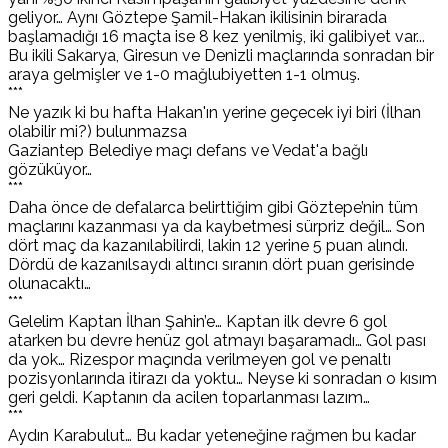
geliyor… Aynı Göztepe Şamil-Hakan ikilisinin birarada
başlamadığı 16 maçta ise 8 kez yenilmiş, iki galibiyet var...
Bu ikili Sakarya, Giresun ve Denizli maçlarında sonradan bir
araya gelmişler ve 1-0 mağlubiyetten 1-1 olmuş.
***
Ne yazık ki bu hafta Hakan'ın yerine geçecek iyi biri (İlhan
olabilir mi?) bulunmazsa
Gaziantep Belediye maçı defans ve Vedat'a bağlı
gözüküyor…
***
Daha önce de defalarca belirttiğim gibi Göztepe’nin tüm
maçlarını kazanması ya da kaybetmesi sürpriz değil… Son
dört maç da kazanılabilirdi, lakin 12 yerine 5 puan alındı.
Dördü de kazanılsaydı altıncı sıranın dört puan gerisinde
olunacaktı…
***
Gelelim Kaptan İlhan Şahin’e… Kaptan ilk devre 6 gol
atarken bu devre henüz gol atmayı başaramadı… Gol pası
da yok… Rizespor maçında verilmeyen gol ve penaltı
pozisyonlarında itirazı da yoktu… Neyse ki sonradan o kısım
geri geldi. Kaptanın da acilen toparlanması lazım…
***
Aydın Karabulut… Bu kadar yeteneğine rağmen bu kadar