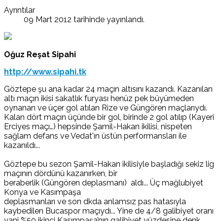
Ayrıntılar
09 Mart 2012 tarihinde yayınlandı.
Oğuz Reşat Sipahi
http://www.sipahi.tk
Göztepe şu ana kadar 24 maçın altısını kazandı. Kazanılan
altı maçın ikisi sakatlık furyası henüz pek büyümeden
oynanan ve üçer gol atılan Rize ve Güngören maçlarıydı.
Kalan dört maçın üçünde bir gol, birinde 2 gol atılıp (Kayeri
Erciyes maçı…) hepsinde Şamil-Hakan ikilisi, nispeten
sağlam defans ve Vedat'ın üstün performansları ile
kazanıldı...
Göztepe bu sezon Şamil-Hakan ikilisiyle başladığı sekiz lig
maçının dördünü kazanırken, bir
beraberlik (Güngören deplasmanı) aldı... Üç mağlubiyet
Konya ve Kasımpaşa
deplasmanları ve son dkda anlamsız pas hatasıyla
kaybedilen Bucaspor maçıydı... Yine de 4/8 galibiyet oranı
yani %50 ikinci Kasımpaşa’nın galibiyet yüzdesine denk