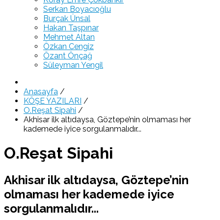
Serkan Boyacıoğlu
Burçak Ünsal
Hakan Taşpınar
Mehmet Altan
Özkan Cengiz
Özant Önçağ
Süleyman Yengil
Anasayfa
/
KÖŞE YAZILARI
/
O.Reşat Sipahi
/
Akhisar ilk altıdaysa, Göztepe’nin olmaması her
kademede iyice sorgulanmalıdır...
O.Reşat Sipahi
Akhisar ilk altıdaysa, Göztepe’nin
olmaması her kademede iyice
sorgulanmalıdır...