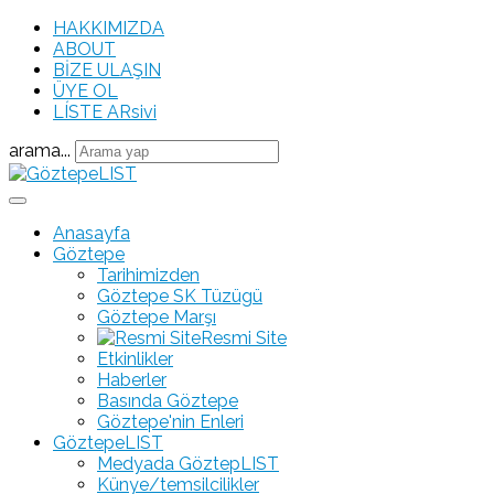
HAKKIMIZDA
ABOUT
BİZE ULAŞIN
ÜYE OL
LÍSTE ARsivi
arama...
Anasayfa
Göztepe
Tarihimizden
Göztepe SK Tüzügü
Göztepe Marşı
Resmi Site
Etkinlikler
Haberler
Basında Göztepe
Göztepe'nin Enleri
GöztepeLIST
Medyada GöztepLIST
Künye/temsilcilikler