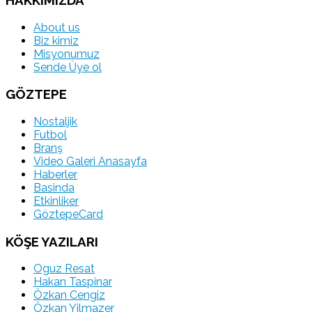
About us
Biz kimiz
Misyonumuz
Sende Üye ol
GÖZTEPE
Nostaljik
Futbol
Branş
Video Galeri Anasayfa
Haberler
Basinda
Etkinliker
GöztepeCard
KÖŞE YAZILARI
Oguz Resat
Hakan Taspinar
Özkan Cengiz
Özkan Yilmazer