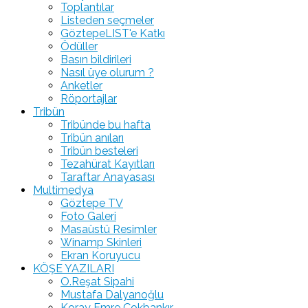
Toplantılar
Listeden seçmeler
GöztepeLIST'e Katkı
Ödüller
Basın bildirileri
Nasıl üye olurum ?
Anketler
Röportajlar
Tribün
Tribünde bu hafta
Tribün anıları
Tribün besteleri
Tezahürat Kayıtları
Taraftar Anayasası
Multimedya
Göztepe TV
Foto Galeri
Masaüstü Resimler
Winamp Skinleri
Ekran Koruyucu
KÖŞE YAZILARI
O.Reşat Sipahi
Mustafa Dalyanoğlu
Koray Emre Çokbankır