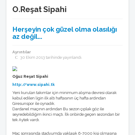
Basında Göztepe
O.Reşat Sipahi
Göztepe'nin Enleri
GöztepeLIST
Medyada GöztepLIST
Herşeyin çok güzel olma olasılığı
Künye/temsilcilikler
az değil...
Toplantılar
Listeden seçmeler
GöztepeLIST'e Katkı
Ayrıntılar
Ödüller
30 Ekim 2013 tarihinde yayınlandı.
Basın bildirileri
Nasıl üye olurum ?
Anketler
Röportajlar
Oğuz Reşat Sipahi
Tribün
http://www.sipahi.tk
Yeni kurulan takımlar için minimum alışma devresi olarak
Tribünde bu hafta
kabul edilen ligin ilk altı haftasının üç hafta ardından
Tribün anıları
Giresunspor ile oynadık.
Tribün besteleri
Dardanel maçının ardından Bu sezon çıplak göz ile
Tezahürat Kayıtları
seyredebildiğim ikinci maçtı. İlk onbirde geçen sezondan bir
Taraftar Anayasası
tek Aytek vardı.
Multimedya
Göztepe TV
Maç sonrasında stadyumda yaklaşık 6-7000 kişi olmasına