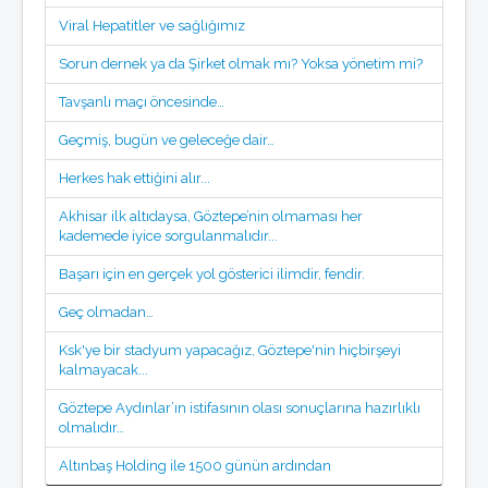
Viral Hepatitler ve sağlığımız
Sorun dernek ya da Şirket olmak mı? Yoksa yönetim mi?
Tavşanlı maçı öncesinde…
Geçmiş, bugün ve geleceğe dair…
Herkes hak ettiğini alır...
Akhisar ilk altıdaysa, Göztepe’nin olmaması her
kademede iyice sorgulanmalıdır...
Başarı için en gerçek yol gösterici ilimdir, fendir.
Geç olmadan…
Ksk'ye bir stadyum yapacağız, Göztepe'nin hiçbirşeyi
kalmayacak...
Göztepe Aydınlar’ın istifasının olası sonuçlarına hazırlıklı
olmalıdır…
Altınbaş Holding ile 1500 günün ardından