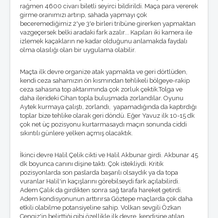
Foto Galeri
rağmen 4600 civarı biletli seyirci bildirildi. Maça para vererek
Masaüstü Resimler
girme oranımızı artırıp, sahada yapmayı çok
Winamp Skinleri
beceremediğimiz 2'ye 3'e birleri tribüne girerken yapmaktan
Ekran Koruyucu
vazgeçersek belki aradaki fark azalır... Kapıları iki kamera ile
izlemek kaçakların ne kadar olduğunu anlamakda faydalı
KÖŞE YAZILARI
olma olasılığı olan bir uygulama olabilir.
O.Reşat Sipahi
Mustafa Dalyanoğlu
Maçta ilk devre organize atak yapmakta ve geri dörtlüden,
Koray Emre Çokbankır
kendi ceza sahamızın ön kısmından tehlikeli bölgeye-rakip
Serkan Boyacıoğlu
ceza sahasına top aktarımında çok zorluk çektik.Tolga ve
Burçak Ünsal
daha ilerideki Cihan topla buluşmada zorlandılar. Oyunu
Hakan Taşpınar
Aytek kurmaya çalıştı, zorlandı, yapamadığında da kaptırdığı
Mehmet Altan
toplar bize tehlike olarak geri döndü. Eğer Yavuz ilk 10-15 dk
Özkan Cengiz
çok net üç pozisyonu kurtarmasaydı maçın sonunda ciddi
Özant Önçağ
sıkıntılı günlere yelken açmış olacaktık.
Süleyman Yengil
İkinci devre Halil Çelik cikti ve Halil Akbunar girdi. Akbunar 45
dk boyunca canını dişine taktı. Çok istekliydi. Kritik
pozisyonlarda son paslarda başarılı olsaydık ya da topa
vuranlar Halil'in kaçışlarını görebilseydi fark açılabilirdi.
Adem Çalık da girdikten sonra sağ tarafa hareket getirdi.
Adem kondisyonunun arttırırsa Göztepe maçlarda çok daha
etkili olabilme potansiyeline sahip. Volkan sevgili Özkan
Cengiz'in belirttiği gibi özellikle ilk devre, kendisine atılan