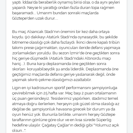
yaptı. İddaa'da beraberlik oynamış birisi olsa, o da aynı şeyleri
yapardı. Neyse ki yarattığı ondan fazla duran topa rağmen
başaramadı... Umarım bundan sonraki maçlarda
Göztepe'den uzak durur....
Bu maç Alsancak Stadı'nın önemini bir kez daha ortaya
koydu. 90 dakikayı Atatürk Stadı'nda oynasaydık, bu şekilde
bitmeme olasılığı çok daha fazlaydı. İkinci devre kapalı tribün
takımı prese çağırmaktan, oyuncuları ileride defans yapmaya
zorlamakdan yoruldu. Bu sezon İzmir'de öne geçtikten sonra
hiç geriye düşmedik (Atatürk Stadı'ndaki Altınordu maçı
hariç...). Buna karşı deplasmanda öne geçtikten sonra
skorları koruyabilseydik şu anda liderdik. Deplasmanda öne
geçtiğimiz maçlarda defansı geriye yaslanarak değil, önde
yapmak sıkıntı çekme olasılığımızı azaltabilir.
Ligin en iyi kadrosunun sportif performansını şampiyonluğa
çevirebilmek için 25 hafta var. Maç başı 2 puan ortalamanın
üç puan gerisindeyiz. Tesislerimiz yapılırken, stadımız temel
atmaya doğru ilerlerken, herşeyin çok güzel olma olasılığı az
değilse de, şampiyonluk havasına girecek bir durum ya da
oyun henüz yok. Bununla birlikte, umarım herşey Göztepe
taraftarının gönlüne göre olur ve en kısa sürede Süperlig
hedefine ulaşılır. Çağatay Çağlar'ın dediği gibi "Yolumuz açık
olsun...".