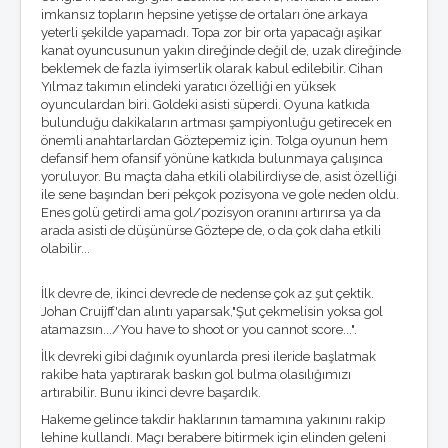
imkansız topların hepsine yetişse de ortaları öne arkaya
yeterli şekilde yapamadı. Topa zor bir orta yapacağı aşikar
kanat oyuncusunun yakın direğinde değil de, uzak direğinde
beklemek de fazla iyimserlik olarak kabul edilebilir. Cihan
Yılmaz takımın elindeki yaratıcı özelliği en yüksek
oyunculardan biri. Goldeki asisti süperdi. Oyuna katkıda
bulunduğu dakikaların artması şampiyonluğu getirecek en
önemli anahtarlardan Göztepemiz için. Tolga oyunun hem
defansif hem ofansif yönüne katkıda bulunmaya çalışınca
yoruluyor. Bu maçta daha etkili olabilirdiyse de, asist özelliği
ile sene başından beri pekçok pozisyona ve gole neden oldu.
Enes golü getirdi ama gol/pozisyon oranını artırırsa ya da
arada asisti de düşünürse Göztepe de, o da çok daha etkili
olabilir...
İlk devre de, ikinci devrede de nedense çok az şut çektik.
Johan Cruijff'dan alıntı yaparsak,"Şut çekmelisin yoksa gol
atamazsın.../You have to shoot or you cannot score...".
İlk devreki gibi dağınık oyunlarda presi ileride başlatmak
rakibe hata yaptırarak baskın gol bulma olasılığımızı
artırabilir. Bunu ikinci devre başardık.
Hakeme gelince takdir haklarının tamamına yakınını rakip
lehine kullandı. Maçı berabere bitirmek için elinden geleni