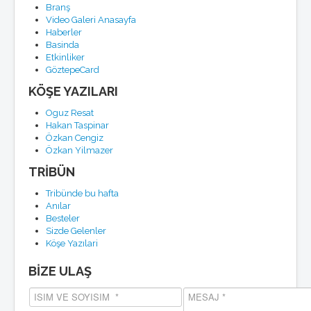
Branş
Video Galeri Anasayfa
Haberler
Basinda
Etkinliker
GöztepeCard
KÖŞE YAZILARI
Oguz Resat
Hakan Taspinar
Özkan Cengiz
Özkan Yilmazer
TRİBÜN
Tribünde bu hafta
Anılar
Besteler
Sizde Gelenler
Köşe Yazılari
BİZE ULAŞ