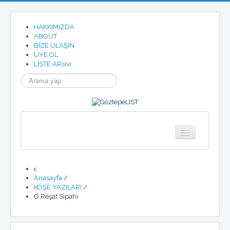
HAKKIMIZDA
ABOUT
BİZE ULAŞIN
ÜYE OL
LÍSTE ARsivi
arama...
Anasayfa
Göztepe
Anasayfa
/
Tarihimizden
KÖŞE YAZILARI
/
Göztepe SK Tüzügü
O.Reşat Sipahi
Göztepe Marşı
Resmi Site
Etkinlikler
Haberler