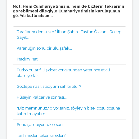
Not: Hem Cumhuriyetimizin, hem de bizlerin tekrarınıi
gorebilmesi dilegiyle Cumhuriyetimizin kuruluşunun
90. Yılı kutlu olsun...
Taraftar neden sever? İlhan Şahin… Tayfun Özkan… Recep
Gayık…
Karanlığın sonu bir ulu şafak...
İnadım inat...
Futbolcular fiili şiddet korkusundan yeterince etkili
olamıyorlar.
Göztepe nasıl stadyum sahibi olur?
Hüseyin Kalpar ve sonrası...
"Biz memnunuz," diyorsanız, söyleyin bize, boşu boşuna
kahrolmayalım...
Sonu şampiyonluk olsun...
Tarih neden tekerrür eder?