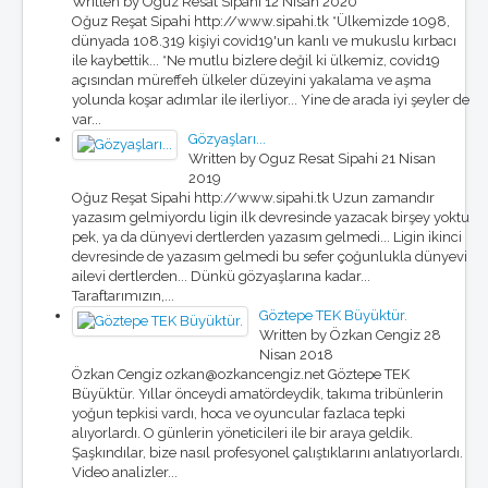
Written by Oguz Resat Sipahi
12 Nisan 2020
Oğuz Reşat Sipahi http://www.sipahi.tk *Ülkemizde 1098,
dünyada 108.319 kişiyi covid19'un kanlı ve mukuslu kırbacı
ile kaybettik... *Ne mutlu bizlere değil ki ülkemiz, covid19
açısından müreffeh ülkeler düzeyini yakalama ve aşma
yolunda koşar adımlar ile ilerliyor... Yine de arada iyi şeyler de
var...
Gözyaşları...
Written by Oguz Resat Sipahi
21 Nisan
2019
Oğuz Reşat Sipahi http://www.sipahi.tk Uzun zamandır
yazasım gelmiyordu ligin ilk devresinde yazacak birşey yoktu
pek, ya da dünyevi dertlerden yazasım gelmedi... Ligin ikinci
devresinde de yazasım gelmedi bu sefer çoğunlukla dünyevi
ailevi dertlerden... Dünkü gözyaşlarına kadar...
Taraftarımızın,...
Göztepe TEK Büyüktür.
Written by Özkan Cengiz
28
Nisan 2018
Özkan Cengiz ozkan@ozkancengiz.net Göztepe TEK
Büyüktür. Yıllar önceydi amatördeydik, takıma tribünlerin
yoğun tepkisi vardı, hoca ve oyuncular fazlaca tepki
alıyorlardı. O günlerin yöneticileri ile bir araya geldik.
Şaşkındılar, bize nasıl profesyonel çalıştıklarını anlatıyorlardı.
Video analizler...