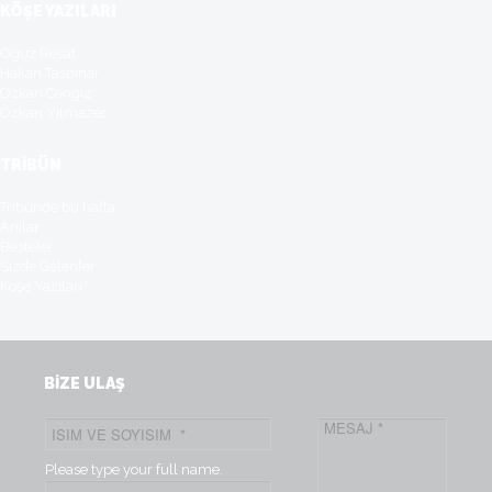
KÖŞE YAZILARI
Oguz Resat
Hakan Taspinar
Özkan Cengiz
Özkan Yilmazer
TRİBÜN
Tribünde bu hafta
Anılar
Besteler
Sizde Gelenler
Köşe Yazılari
BİZE ULAŞ
Please type your full name.