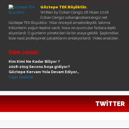
Göztepe TEK Büyüktür.
Written by Özkan Cengiz
28 Nisan 2018
Özkan Cengiz ozkan@ozkancengiz.net
Göztepe TEK Büyüktür. Yıllar önceydi amatördeydik, takıma
tribünlerin yoğun tepkisi vardı, hoca ve oyuncular fazlaca tepki
alıyorlardı. O günlerin yöneticileri ile bir araya geldik. Şaşkındılar,
bize nasıl profesyonel çalıştıklarını anlatıyorlardı. Video analizler...
Diğer yazılar:
Kim Kimi Ne Kadar Biliyor ?
2018-2019 Sezonu boşa gidiyor?
Göztepe Kervanı Yola Devam Ediyor…
Diğer başlıklar
TWITTER