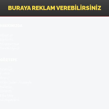
BURAYA REKLAM VEREBILIRSINIZ
HAKKIMIZDA
About us
Biz kimiz
Misyonumuz
Sende Üye ol
GÖZTEPE
Nostaljik
Futbol
Branş
Video Galeri Anasayfa
Haberler
Basinda
Etkinliker
GöztepeCard