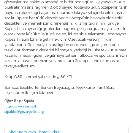
gözyaşlarıma hakim olamadığım birbirinden güzel 23 yazıyı 26.000
bileti alınmasına rağmen 8.000 seyirci toplayabilen, Göztepe’nin tarihi
boyunca elde ettiği başarılara önümüzdeki yüz yıl içinde bile ulaşması
zor kulüplere her türlü desteği verip Göztepe’nin hakkıyla elde ettiği
destekleri vermemek için direnenlerin, iki İzmir takımının Türkiye
Kupası finali oynadığı günlerden bugüne gelişi sorgulamayıp, İzmirli
olarak bana küçük düşürücü gelen, iki İstanbul takımının Federasyon
Kupası finalini İzmir’e getirmek için “Özel uçak verelim.” fikrini
yaratanların, Göztepe’yi en üst ligden dördüncü lige düşürenlerin,
taşıdıkları formanın değerini bilmeyen, yetiştiği kulübe tek kuruş para
kazandırmadan giden ve gitmeye çalışan futbolcu ve sporcularımızın
ve camia büyüklerimizin ve tabii ki tüm Göztepelilerin okumasını
tavsiye ediyorum.
Kitap D&R internet şubesinde 9.86 YTL.
Son söz; teşekkürler Serkan Boyacıoğlu. Teşekkürler Tanıl Bora,
teşekkürler İletişim Kitapevi.
Oğuz Reşat Sipahi
http://www.sipahi.tk
sipahio@goztepelist.org
Altay-Karşıyaka Ticaret Odası*