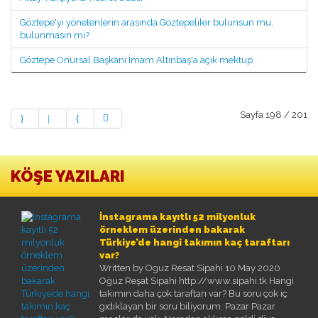
Göztepe'yi yönetenlerin arasında Göztepeliler bulunsun mu,
bulunmasın mı?
Göztepe Onursal Başkanı İmam Altınbaş'a açık mektup
Sayfa 198 / 201
KÖŞE YAZILARI
İnstagrama kayıtlı 52 milyonluk
örneklem üzerinden bakarak
Türkiye’de hangi takımın kaç taraftarı
var?
Written by Oguz Resat Sipahi
10 May 2020
Oğuz Reşat Sipahi http://www.sipahi.tk Hangi
takımın daha çok taraftarı var? Bu soru çok iç
gıdıklayan bir soru biliyorum. Pazar Pazar