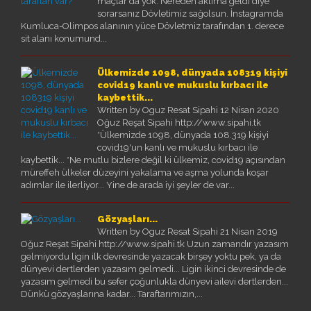
maçlar da yok. Nereden aklıma geldi diye
sorarsanız Dövletimiz sağolsun. İnstagramda
Kumluca-Olimpos alanının yüce Dövletmiz tarafından 1. derece
sit alanı konumund...
Ülkemizde 1098, dünyada 108319 kişiyi
covid19 kanlı ve mukuslu kırbacı ile
kaybettik...
Written by Oguz Resat Sipahi
12 Nisan 2020
Oğuz Reşat Sipahi http://www.sipahi.tk
*Ülkemizde 1098, dünyada 108.319 kişiyi
covid19'un kanlı ve mukuslu kırbacı ile
kaybettik... *Ne mutlu bizlere değil ki ülkemiz, covid19 açısından
müreffeh ülkeler düzeyini yakalama ve aşma yolunda koşar
adımlar ile ilerliyor... Yine de arada iyi şeyler de var...
Gözyaşları...
Written by Oguz Resat Sipahi
21 Nisan 2019
Oğuz Reşat Sipahi http://www.sipahi.tk Uzun zamandır yazasım
gelmiyordu ligin ilk devresinde yazacak birşey yoktu pek, ya da
dünyevi dertlerden yazasım gelmedi... Ligin ikinci devresinde de
yazasım gelmedi bu sefer çoğunlukla dünyevi ailevi dertlerden...
Dünkü gözyaşlarına kadar... Taraftarımızın,...