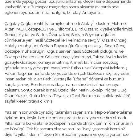
üzerinde yaptığı gösteri uçuşunu anlatmış. Geçen sene deplasmanda
BURÇAK ÜNSAL
kaybettiğimiz Bucaspor maçından sonra akşama ev partisinde
HAKAN TAŞPINAR
eğlenen oyuncularımıza ne ilginç bir olay. Anlayana...
MEHMET ALTAN
ÖZKAN CENGIZ
Çağatay Çağlar renkli kalemiyle rahmetli Atalay’ı, dostum Mehmet
ÖZANT ÖNÇAĞ
Altan YALI, GöztepeLIST ve Uniforce’u, Birol Özsandık yelkencilerimizi,
SÜLEYMAN YENGIL
Gencer Aydar ve Saltuk Özertürk ve Serkan Seymen ağlatan
cümlelerle yeni nesil Göztepelileri ve inadına sevgiyi, Özant Önçağ
Antalya mahşerini, Serkan Boyacıoğlu Göztepe 2025’i, Sinan Genç
Göztepe muhabirliğini, Oğuz Sarvan nasıl Göztepeli olduğunu ve
Göztepeli hakem iken Göztepe maçı yönetmeyi, Fatma Aydın kadın
gözüyle Göztepeli olmayı anlatmış. Ahmet Talimciler sosyolog
gözüyle son 15 yılda gerileyen İzmir futbolu ve Göztepe’yi irdelemiş.
Hakan Taşpınar herhalde yeryüzünde en çok Göztepe maçı seyreden
insanlardan biri olan Fethi Yurttaş ile “Efsane” dönemi ve bugünü
karşılaştırmış. Ben kurumsallaşamama sürecimizi incelemeye
çalıştım. Sonuç olarak İsmail Özelçinler, Metin Gökalp, Yiğiter Uluğ,
Okan Yüksel, Gülru Melisa Tiryaki ve Tanıl Bora’nın da katkılarıyla 226
sayfalık eser ortaya çıkmış.
Yazısının sonunda oynadığı takımları sayan ama “Hep o efsane takıma
öykündüm, keşke ben de onların arasında olsaydım dedim olmadı…
Yıllar sonra bu vasıta ile Göztepe’nin içinde olmak benim için onurların
en büyüğü…Tek bir şansım olsa ve sorulsa “Neyi yaşamak istersin?”
diye “o yıllar” derim.” diyen Sn. Buda’nın yazısını ve çeşitli yerlerinde