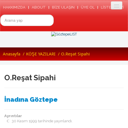
HAKKIMIZDA
ABOUT
BİZE ULAŞIN
ÜYE OL
LÍSTE ARSIVI
arama...
ANASAYFA
Anasayfa
/
KÖŞE YAZILARI
/
O.Reşat Sipahi
GÖZTEPE
TARIHIMIZDEN
GÖZTEPE SK TÜZÜGÜ
GÖZTEPE MARŞI
O.Reşat Sipahi
RESMI SITE
ETKINLIKLER
HABERLER
BASINDA GÖZTEPE
İnadına Göztepe
GÖZTEPE'NIN ENLERI
GÖZTEPELIST
MEDYADA GÖZTEPLIST
Ayrıntılar
KÜNYE/TEMSILCILIKLER
30 Kasım 1999 tarihinde yayınlandı.
TOPLANTILAR
LISTEDEN SEÇMELER