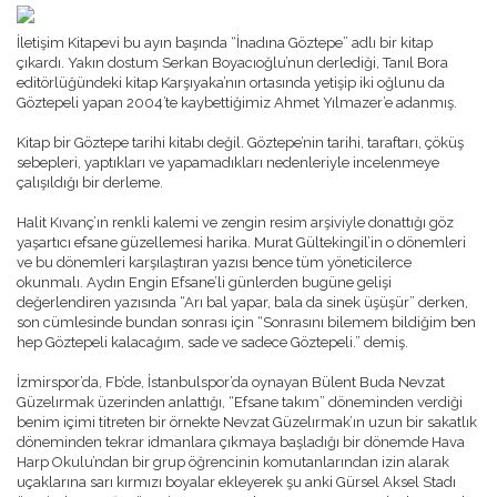
GÖZTEPELIST'E KATKI
ÖDÜLLER
İletişim Kitapevi bu ayın başında “İnadına Göztepe” adlı bir kitap
BASIN BILDIRILERI
çıkardı. Yakın dostum Serkan Boyacıoğlu’nun derlediği, Tanıl Bora
NASIL ÜYE OLURUM ?
editörlüğündeki kitap Karşıyaka’nın ortasında yetişip iki oğlunu da
ANKETLER
Göztepeli yapan 2004’te kaybettiğimiz Ahmet Yılmazer’e adanmış.
RÖPORTAJLAR
TRIBÜN
Kitap bir Göztepe tarihi kitabı değil. Göztepe’nin tarihi, taraftarı, çöküş
sebepleri, yaptıkları ve yapamadıkları nedenleriyle incelenmeye
TRIBÜNDE BU HAFTA
çalışıldığı bir derleme.
TRIBÜN ANILARI
TRIBÜN BESTELERI
Halit Kıvanç’ın renkli kalemi ve zengin resim arşiviyle donattığı göz
TEZAHÜRAT KAYITLARI
yaşartıcı efsane güzellemesi harika. Murat Gültekingil’in o dönemleri
TARAFTAR ANAYASASI
ve bu dönemleri karşılaştıran yazısı bence tüm yöneticilerce
MULTIMEDYA
okunmalı. Aydın Engin Efsane’li günlerden bugüne gelişi
GÖZTEPE TV
değerlendiren yazısında “Arı bal yapar, bala da sinek üşüşür” derken,
FOTO GALERI
son cümlesinde bundan sonrası için “Sonrasını bilemem bildiğim ben
MASAÜSTÜ RESIMLER
hep Göztepeli kalacağım, sade ve sadece Göztepeli.” demiş.
WINAMP SKINLERI
EKRAN KORUYUCU
İzmirspor’da, Fb’de, İstanbulspor’da oynayan Bülent Buda Nevzat
Güzelırmak üzerinden anlattığı, “Efsane takım” döneminden verdiği
KÖŞE YAZILARI
benim içimi titreten bir örnekte Nevzat Güzelırmak’ın uzun bir sakatlık
O.REŞAT SIPAHI
döneminden tekrar idmanlara çıkmaya başladığı bir dönemde Hava
MUSTAFA DALYANOĞLU
Harp Okulu’ndan bir grup öğrencinin komutanlarından izin alarak
KORAY EMRE ÇOKBANKIR
uçaklarına sarı kırmızı boyalar ekleyerek şu anki Gürsel Aksel Stadı
SERKAN BOYACIOĞLU