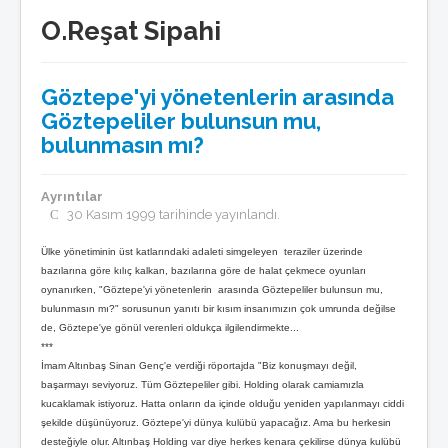
Basında Göztepe
O.Reşat Sipahi
Göztepe'nin Enleri
GöztepeLIST
Medyada GöztepLIST
Göztepe'yi yönetenlerin arasında
Künye/temsilcilikler
Göztepeliler bulunsun mu,
Toplantılar
bulunmasın mı?
Listeden seçmeler
GöztepeLIST'e Katkı
Ödüller
Ayrıntılar
Basın bildirileri
30 Kasım 1999 tarihinde yayınlandı.
Nasıl üye olurum ?
Anketler
Röportajlar
Ülke yönetiminin üst katlarındaki adaleti simgeleyen teraziler üzerinde
bazılarına göre kılıç kalkan, bazılarına göre de halat çekmece oyunları
Tribün
oynanırken, "Göztepe'yi yönetenlerin arasında Göztepeliler bulunsun mu,
Tribünde bu hafta
bulunmasın mı?" sorusunun yanıtı bir kısım insanımızın çok umrunda değilse
Tribün anıları
de, Göztepe'ye gönül verenleri oldukça ilgilendirmekte...
Tribün besteleri
***
Tezahürat Kayıtları
İmam Altınbaş Sinan Genç'e verdiği röportajda "Biz konuşmayı değil,
Taraftar Anayasası
başarmayı seviyoruz. Tüm Göztepeliler gibi. Holding olarak camiamızla
kucaklamak istiyoruz. Hatta onların da içinde olduğu yeniden yapılanmayı ciddi
Multimedya
şekilde düşünüyoruz. Göztepe'yi dünya kulübü yapacağız. Ama bu herkesin
Göztepe TV
desteğiyle olur. Altınbaş Holding var diye herkes kenara çekilirse dünya kulübü