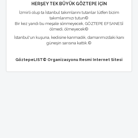
HERŞEY TEK BÜYÜK GÖZTEPE İÇİN
İzmirli olup ta İstanbul takımlarını tutanlar lütfen bizim
takımlarımızı tutun©
Bir kez yandı bu meşale sönmeyecek, GÖZTEPE EFSANESİ
ölmedi, ölmeyecek©
İstanbul'un kuşuna, kedisine kanmadık, damarımızdaki kanı
güneşin sarısına kattık.©
GöztepeLIST© Organizasyonu Resmi Internet Sitesi