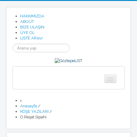
HAKKIMIZDA
ABOUT
BİZE ULAŞIN
ÜYE OL
LÍSTE ARsivi
arama...
Anasayfa
Göztepe
Anasayfa
/
Tarihimizden
KÖŞE YAZILARI
/
Göztepe SK Tüzügü
O.Reşat Sipahi
Göztepe Marşı
Resmi Site
Etkinlikler
Haberler