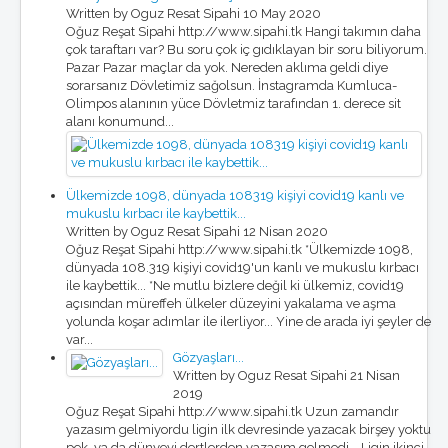
Written by Oguz Resat Sipahi
10 May 2020
Oğuz Reşat Sipahi http://www.sipahi.tk Hangi takımın daha
çok taraftarı var? Bu soru çok iç gıdıklayan bir soru biliyorum.
Pazar Pazar maçlar da yok. Nereden aklıma geldi diye
sorarsanız Dövletimiz sağolsun. İnstagramda Kumluca-
Olimpos alanının yüce Dövletmiz tarafından 1. derece sit
alanı konumund...
Ülkemizde 1098, dünyada 108319 kişiyi covid19 kanlı ve
mukuslu kırbacı ile kaybettik...
Written by Oguz Resat Sipahi
12 Nisan 2020
Oğuz Reşat Sipahi http://www.sipahi.tk *Ülkemizde 1098,
dünyada 108.319 kişiyi covid19'un kanlı ve mukuslu kırbacı
ile kaybettik... *Ne mutlu bizlere değil ki ülkemiz, covid19
açısından müreffeh ülkeler düzeyini yakalama ve aşma
yolunda koşar adımlar ile ilerliyor... Yine de arada iyi şeyler de
var...
Gözyaşları...
Written by Oguz Resat Sipahi
21 Nisan
2019
Oğuz Reşat Sipahi http://www.sipahi.tk Uzun zamandır
yazasım gelmiyordu ligin ilk devresinde yazacak birşey yoktu
pek, ya da dünyevi dertlerden yazasım gelmedi... Ligin ikinci