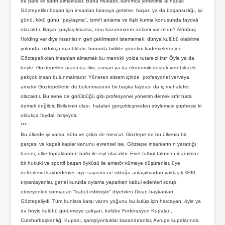
de para ile satın almaktalar. Buna mukabil, kanımca yönetime alınacak
Göztepeliler başarı için insanları biraraya getirme, başarı ya da başarısızlığı, iyi
günü, kötü günü "paylaşma", izmir'i anlama ve ilişki kurma konusunda faydalı
olacaktır. Başarı paylaşılmazsa, onu kazanmanın anlamı var mıdır? Altınbaş
Holding var diye insanların geri çekilmesini istememek, dünya kulübü olabilme
yolunda oldukça mantıklıdır, bununla birlikte yönetim kademeleri içine
Göztepeli olan insanları almamak bu mantıklı yolda tutarsızlıktır. Öyle ya da
böyle, Göztepeliler arasında fikir, zaman ya da ekonomik destek verebilecek
pekçok insan bulunmaktadır. Yöneten sistem içinde profesyonel ve/veya
amatör Göztepelilerin de bulunmasının bir başka faydası da iç muhalefet
olacaktır. Bu sene de görüldüğü gibi profesyonel yönetim demek sıfır hata
demek değildir. Birilerinin olası hataları gerçekleşmeden söylemesi şüphesiz ki
oldukça faydalı birşeydir.
***
Bu ülkede iyi varsa, kötü ve çirkin de mevcut. Göztepe de bu ülkenin bir
parçası ve kapalı kaplar kanunu evrensel ise, Göztepe insanlarının yarattığı
basınç ülke topraklarının halkı ile eşit olacaktır. Evet futbol takımını inanılmaz
bir hukuki ve sportif başarı öyküsü ile amatör kümeye düşürenler, üye
defterlerini kaybedenler, üye sayısını ne olduğu anlaşılmadan yaklaşık %90
tırpanlayanlar, genel kurulda oylama yaparken kabul edenleri sorup,
etmeyenleri sormadan "kabul edilmiştir" diyebilen Divan başkanları
Göztepeliydi. Tüm bunlara karşı varını yoğunu bu kulüp için harcayan, öyle ya
da böyle kulübü götürmeye çalışan, kulübe Federasyon Kupaları,
Cumhurbaşkanlığı Kupası, şampiyonluklar kazandıranlar, Avrupa kupalarında