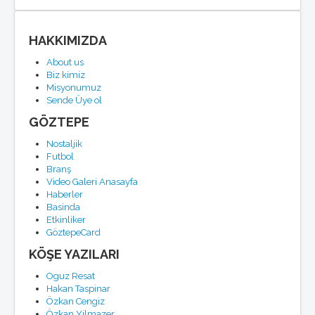
HAKKIMIZDA
About us
Biz kimiz
Misyonumuz
Sende Üye ol
GÖZTEPE
Nostaljik
Futbol
Branş
Video Galeri Anasayfa
Haberler
Basinda
Etkinliker
GöztepeCard
KÖŞE YAZILARI
Oguz Resat
Hakan Taspinar
Özkan Cengiz
Özkan Yilmazer