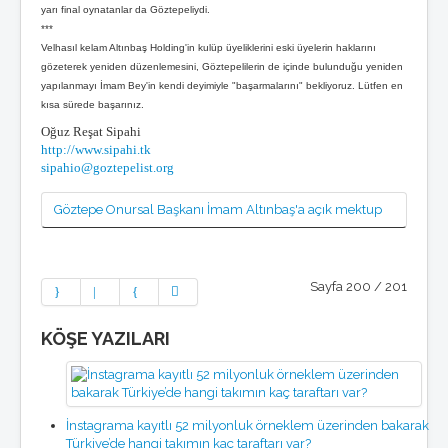
yarı final oynatanlar da Göztepeliydi.
***
Velhasıl kelam Altınbaş Holding'in kulüp üyeliklerini eski üyelerin haklarını
gözeterek yeniden düzenlemesini, Göztepelilerin de içinde bulunduğu yeniden
yapılanmayı İmam Bey'in kendi deyimiyle "başarmalarını" bekliyoruz. Lütfen en
kısa sürede başarınız.
Oğuz Reşat Sipahi
http://www.sipahi.tk
sipahio@goztepelist.org
Göztepe Onursal Başkanı İmam Altınbaş'a açık mektup
Sayfa 200 / 201
KÖŞE YAZILARI
İnstagrama kayıtlı 52 milyonluk örneklem üzerinden bakarak
Türkiye’de hangi takımın kaç taraftarı var?