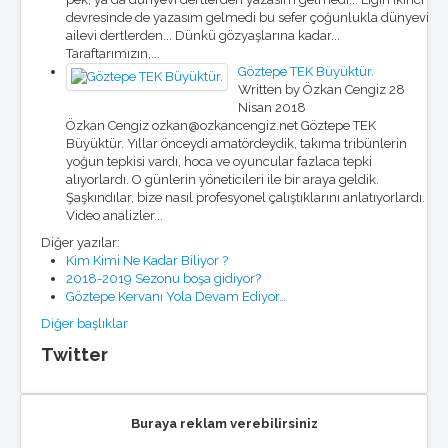
devresinde de yazasım gelmedi bu sefer çoğunlukla dünyevi
ailevi dertlerden... Dünkü gözyaşlarına kadar...
Taraftarımızın,...
Göztepe TEK Büyüktür.
Written by Özkan Cengiz
28
Nisan 2018
Özkan Cengiz ozkan@ozkancengiz.net Göztepe TEK
Büyüktür. Yıllar önceydi amatördeydik, takıma tribünlerin
yoğun tepkisi vardı, hoca ve oyuncular fazlaca tepki
alıyorlardı. O günlerin yöneticileri ile bir araya geldik.
Şaşkındılar, bize nasıl profesyonel çalıştıklarını anlatıyorlardı.
Video analizler...
Diğer yazılar:
Kim Kimi Ne Kadar Biliyor ?
2018-2019 Sezonu boşa gidiyor?
Göztepe Kervanı Yola Devam Ediyor…
Diğer başlıklar
Twitter
Buraya reklam verebilirsiniz