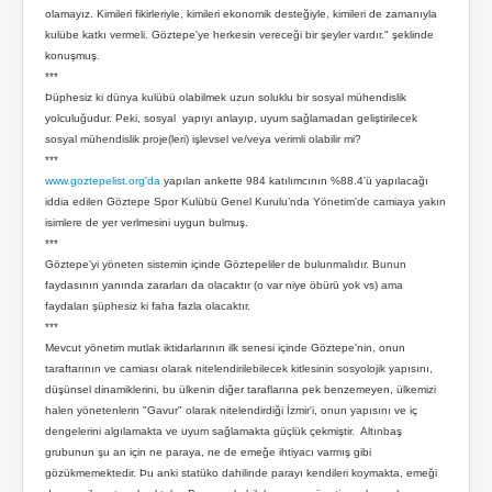
Foto Galeri
olamayız. Kimileri fikirleriyle, kimileri ekonomik desteğiyle, kimileri de zamanıyla
Masaüstü Resimler
kulübe katkı vermeli. Göztepe'ye herkesin vereceği bir şeyler vardır." şeklinde
Winamp Skinleri
konuşmuş.
Ekran Koruyucu
***
KÖŞE YAZILARI
Þüphesiz ki dünya kulübü olabilmek uzun soluklu bir sosyal mühendislik
yolculuğudur. Peki, sosyal yapıyı anlayıp, uyum sağlamadan geliştirilecek
O.Reşat Sipahi
sosyal mühendislik proje(leri) işlevsel ve/veya verimli olabilir mi?
Mustafa Dalyanoğlu
***
Koray Emre Çokbankır
www.goztepelist.org'da
yapılan ankette 984 katılımcının %88.4'ü yapılacağı
Serkan Boyacıoğlu
iddia edilen Göztepe Spor Kulübü Genel Kurulu’nda Yönetim'de camiaya yakın
Burçak Ünsal
isimlere de yer verlmesini uygun bulmuş.
Hakan Taşpınar
***
Mehmet Altan
Göztepe'yi yöneten sistemin içinde Göztepeliler de bulunmalıdır. Bunun
Özkan Cengiz
Özant Önçağ
faydasının yanında zararları da olacaktır (o var niye öbürü yok vs) ama
Süleyman Yengil
faydaları şüphesiz ki faha fazla olacaktır.
***
Mevcut yönetim mutlak iktidarlarının ilk senesi içinde Göztepe'nin, onun
taraftarının ve camiası olarak nitelendirilebilecek kitlesinin sosyolojik yapısını,
düşünsel dinamiklerini, bu ülkenin diğer taraflarına pek benzemeyen, ülkemizi
halen yönetenlerin "Gavur" olarak nitelendirdiği İzmir'i, onun yapısını ve iç
dengelerini algılamakta ve uyum sağlamakta güçlük çekmiştir. Altınbaş
grubunun şu an için ne paraya, ne de emeğe ihtiyacı varmış gibi
gözükmemektedir. Þu anki statüko dahilinde parayı kendileri koymakta, emeği