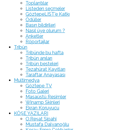
Toplantılar
Listeden seçmeler
GöztepeLIST'e Katkı
Ödüller
Basın bildirileri
Nasıl üye olurum ?
Anketler
Röportajlar
Tribün
Tribünde bu hafta
Tribün anıları
Tribün besteleri
Tezahürat Kayıtları
Taraftar Anayasası
Multimedya
Göztepe TV
Foto Galeri
Masaüstü Resimler
Winamp Skinleri
Ekran Koruyucu
KÖŞE YAZILARI
O.Reşat Sipahi
Mustafa Dalyanoğlu
Koray Emre Çokbankır