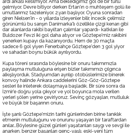
ardı arkası kesilmiyor. Ama beklediğimiz gol de bir türlü
gelmiyor. Devre bitiyor derken Ertan'ın o muhteşem golü ile
umutlarımız tazeleniyor. 2.yarı başlıyor. Oyuna sonradan
giren Nielsen'in - o yıllarda izleyenler bilir, incecik çelimsiz
görünümlü bu sarışın Danimarka'lı özellikle çizgi kenarı gibi
dar alanlarda rakibi bayıltan çalımlar yapardı- katkıları ile
Buldozer Fevzi iki gol daha atıyor ve Göztepe'miz rakibini
yenerken kupayı da kazanıyordu. Hem de 30 maçta
sadece 6 gol yiyen Fenerbahçe Göztepe'den 3 gol yiyor
ve sahadan boynu bükük ayrılıyordu.
Kupa töreni sırasında böylesine bir onuru takımımızla
paylaşma mutluluğuna erişen bizler takımımızı çılgınca
alkışlıyorduk. Stadyumdan ayrılıp otobüslerimize binerek
konvoy halinde Ankara caddelerini Göz-Göz-Göztepe
sesleri ile inleterek dolaşmaya başladık. Bir süre sonra da
İzmir'e doğru yola çıkıyor ve yol boyunca mola verilen
yerleri şölen yerine çeviriyoruz. Sevinç gözyaşları, mutluluk
ve büyük bir başarının onuru.
İşte şanlı Göztepe'mizin tarihi günlerinden birine tanıklık
etmenin mutluluğunu ve onurunu yaşayan bir taraftardan
anılar...Böylesine güzel günleri yaşatanları saygı ve sevgi ile
anarken, benzer başarıları genç-yaşlı, eski-yeni tüm