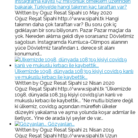
İnstagrama kayıtlı 52 milyonluk örneklem üzerinden
bakarak Türkiye’de hangi takımın kaç taraftarı var?
Written by Oguz Resat Sipahi
10 May 2020
Oğuz Reşat Sipahi http://www.sipahi.tk Hangi
takımın daha çok taraftarı var? Bu soru çok iç
gıdıklayan bir soru biliyorum. Pazar Pazar maçlar da
yok. Nereden aklıma geldi diye sorarsanız Dövletimiz
sağolsun. İnstagramda Kumluca-Olimpos alanının
yüce Dövletmiz tarafından 1. derece sit alanı
konumund...
Ülkemizde 1098, dünyada 108319 kişiyi covid19 kanlı
ve mukuslu kırbacı ile kaybettik...
Written by Oguz Resat Sipahi
12 Nisan 2020
Oğuz Reşat Sipahi http://www.sipahi.tk *Ülkemizde
1098, dünyada 108.319 kişiyi covid19'un kanlı ve
mukuslu kırbacı ile kaybettik... *Ne mutlu bizlere değil
ki ülkemiz, covid19 açısından müreffeh ülkeler
düzeyini yakalama ve aşma yolunda koşar adımlar ile
ilerliyor... Yine de arada iyi şeyler de var...
Gözyaşları...
Written by Oguz Resat Sipahi
21 Nisan 2019
Oğuz Reşat Sipahi http://www.sipahi.tk Uzun