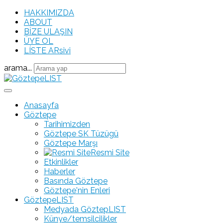
HAKKIMIZDA
ABOUT
BİZE ULAŞIN
ÜYE OL
LÍSTE ARsivi
arama...
Anasayfa
Göztepe
Tarihimizden
Göztepe SK Tüzügü
Göztepe Marşı
Resmi Site
Etkinlikler
Haberler
Basında Göztepe
Göztepe'nin Enleri
GöztepeLIST
Medyada GöztepLIST
Künye/temsilcilikler