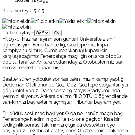
Gösterim: 5299
Kullanıcı Oyu:
5
/
5
Lütfen oylayın
Yıl 1970. Haziran ayının son günleri. Üniversite 2.sınıf
öğrencisiyim. Fenerbahçe lig, Göztepe'miz kupa
şampiyonu olmuş. Cumhurbaşkanlığı kupası için
karşılaşacağımız Fenerbahçe maçı için onlarca otobüs
dolusu taraftar Ankara yollarındayız. Otobüslerimiz sar-
kırmızı renklerle donanmış.
Saatler süren yolculuk sonrası takımımızın kamp yaptığı
Dedeman Oteli önünde Göz-Göz-Göztepe sloganları yeri
göğü inletiyoruz. Daha sonra 19 Mayıs Stadyumu'nda
yerimizi alıyoruz. Ankara'da İzmir'li ODTÜ'lü öğrenciler de
sarı-kırmızı bayraklarını açmışlar. Tribünler bayram yeri.
Bir düdük sesi, maç başlıyor. O da ne, henüz maçın başı
Fenerbahçe Nedim'in golü ile 1-0 öne geçiyor. Kısa bir
tedirginlik sonrası takımımızı çılgınca desteklemeye
başlıyoruz. Tezahüratla ateşlenen Göztepe'nin ataklarının