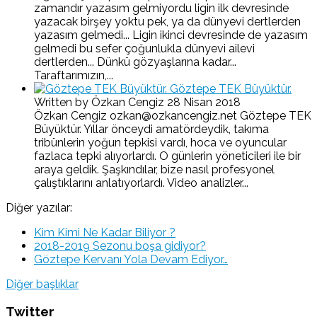
zamandır yazasım gelmiyordu ligin ilk devresinde
yazacak birşey yoktu pek, ya da dünyevi dertlerden
yazasım gelmedi... Ligin ikinci devresinde de yazasım
gelmedi bu sefer çoğunlukla dünyevi ailevi
dertlerden... Dünkü gözyaşlarına kadar...
Taraftarımızın,...
Göztepe TEK Büyüktür.
Written by Özkan Cengiz
28 Nisan 2018
Özkan Cengiz ozkan@ozkancengiz.net Göztepe TEK
Büyüktür. Yıllar önceydi amatördeydik, takıma
tribünlerin yoğun tepkisi vardı, hoca ve oyuncular
fazlaca tepki alıyorlardı. O günlerin yöneticileri ile bir
araya geldik. Şaşkındılar, bize nasıl profesyonel
çalıştıklarını anlatıyorlardı. Video analizler...
Diğer yazılar:
Kim Kimi Ne Kadar Biliyor ?
2018-2019 Sezonu boşa gidiyor?
Göztepe Kervanı Yola Devam Ediyor…
Diğer başlıklar
Twitter