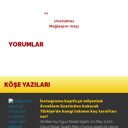
<<
Unutulmaz
Muğlaspor maçı
YORUMLAR
KÖŞE YAZILARI
İnstagrama kayıtlı 52 milyonluk
örneklem üzerinden bakarak
Türkiye’de hangi takımın kaç taraftarı
var?
Written by Oguz Resat Sipahi
10 May 2020
Oğuz Reşat Sipahi http://www.sipahi.tk Hangi