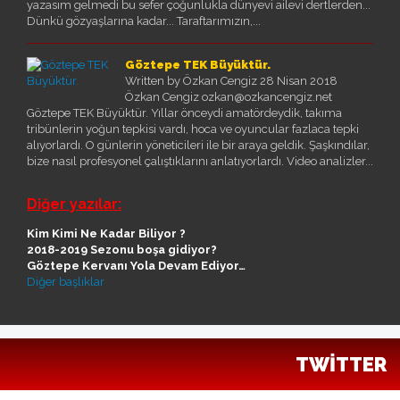
yazasım gelmedi bu sefer çoğunlukla dünyevi ailevi dertlerden...
Dünkü gözyaşlarına kadar... Taraftarımızın,...
Göztepe TEK Büyüktür.
Written by Özkan Cengiz
28 Nisan 2018
Özkan Cengiz ozkan@ozkancengiz.net
Göztepe TEK Büyüktür. Yıllar önceydi amatördeydik, takıma
tribünlerin yoğun tepkisi vardı, hoca ve oyuncular fazlaca tepki
alıyorlardı. O günlerin yöneticileri ile bir araya geldik. Şaşkındılar,
bize nasıl profesyonel çalıştıklarını anlatıyorlardı. Video analizler...
Diğer yazılar:
Kim Kimi Ne Kadar Biliyor ?
2018-2019 Sezonu boşa gidiyor?
Göztepe Kervanı Yola Devam Ediyor…
Diğer başlıklar
TWITTER