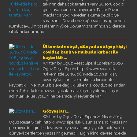
takımın daha çok taraftarı var? Bu soru çok iç
gıdıklayan bir soru biliyorum. Pazar Pazar
maçlar da yok. Nereden aklıma geldi diye
sorarsanız Dövletimiz sağolsun. İnstagramda
Kumluca-Olimpos alanının yüce Dövletmiz tarafından 1. derece
sit alanı konumund...
Ülkemizde 1098, dünyada 108319 kişiyi
covid19 kanlı ve mukuslu kırbacı ile
kaybettik...
Written by Oguz Resat Sipahi
12 Nisan 2020
Oğuz Reşat Sipahi http://www.sipahi.tk
*Ülkemizde 1098, dünyada 108.319 kişiyi
covid19'un kanlı ve mukuslu kırbacı ile
kaybettik... *Ne mutlu bizlere değil ki ülkemiz, covid19 açısından
müreffeh ülkeler düzeyini yakalama ve aşma yolunda koşar
adımlar ile ilerliyor... Yine de arada iyi şeyler de var...
Gözyaşları...
Written by Oguz Resat Sipahi
21 Nisan 2019
Oğuz Reşat Sipahi http://www.sipahi.tk Uzun zamandır yazasım
gelmiyordu ligin ilk devresinde yazacak birşey yoktu pek, ya da
dünyevi dertlerden yazasım gelmedi... Ligin ikinci devresinde de