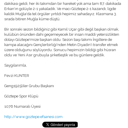
dakikası geldi, her iki takımdan bir hareket yok ama tam 87. dakikada
Erkan'ın golüyle 2-1 yakaladık. Ve macı Göztepe 2-1 kazandı, ligde
kaldık Muğla'da tel örgüler yırtıldı hepimiz sahadayız. Klasmana 3.
sırada bitiren Muğla küme düştü.
Bir sonraki sezon bildiğiniz gibi Kamil Uçar gibi değil başkan olmak,
kulübün önünden dahi geçemeyecek bir insan maddi yetersizlikten
dolayı Göztepe'mize başkan oldu. Sezon başı takımı İngiltere de
kampa alacağını Gençlerbirliği'nden Metin Diyadin'i transfer etmek
üzere olduğunu söylüyordu. Sonucu hepimizin bildiği gibi hüsran
oldu ve Yeni Asır grubuyla şirketleştik ve bu günlere geldik.
Saygılarımla,
Fevzi KUNTER
Geng1925liler Grubu Başkanı
Göztepe Spor Klüpü
1076 Numaralı Üyesi
http://www.goztepe.efsanesi.com