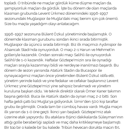
topladı. O tribünde ne maçlar gördük küme düşme maçları da,
BURÇAK ÜNSAL
şampiyonluk maçları da gördük. İşte bu dönem de olan maçlarda
HAKAN TAŞPINAR
klasman grubunda Levent Ürkmez dönemindeki 1996-1997
MEHMET ALTAN
sezonundaki Muğlaspor ile Muğla'daki maç benim için çok önemli.
ÖZKAN CENGIZ
Size bu maçta yaşadığım olayı anlatacağım.
ÖZANT ÖNÇAĞ
SÜLEYMAN YENGIL
1996-1997 sezonuna Bülent Özkul yönetiminde başlamıştık. O
dönemde klasman gurubunu sondan ikinci sırada bitirmiştik.
Muğlaspor da üçüncü sırada bitirmişti. Biz ilk maçımızı Aydınspor ile
Alsancak Stadı'nda oynuyorduk. O maçı 2-1 Harun ve Mehmet'in
golleriyle kazandık. Ondan sonraki maçı Salihli ile oynuyorduk
Salihli'de 1-0 kazandık. Haftalar Göztepe'mizin sıra ile oynadığı
maçları sırayla kazanmayı bildi ve nerdeyse inanılmazı başardı. Bu
dönem de sezon yarısında Atatürk Stadın da Bucaspor ile
oynayacağımız maçtan önce yönetimden Bülent Özkul istifa etti,
yönetim yerinde kaldı ve yine fedakar ve cefakar başkanınız Levent
Ürkmez yine Göztepe'mizi yine sahipsiz bırakmadı ve yönetim
kuruluna başkan oldu. Ve teknik direktör olarak Ömer Kaner takımın
başına getirildi. Buca ile Atatürk stadın da oynan maç 2-2 bitti. Son
hafta geldi çattı biz Muğla'ya gidiyorduk. İzmir'den 500 kişi taraftar
grubu ile gitmiştik. Orada tam bir cümbüş havası vardı. Muğla maçın
ilk yarısın da 1-0 öne geçti. İkinci yarı başladı. Göztepe'miz atak
üzerine atak yapıyordu. Bu ataklara 65inci dakikalarda Süleyman'ının
attığı golle beraberliği sapladı ve maç daha kritikleşmeye başlamıştı.
Bir top bir o kalede bir bu kalede. Tribün heyecan dorukta maçın 85.