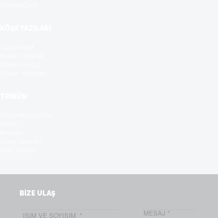
GöztepeCard
KÖŞE YAZILARI
Oguz Resat
Hakan Taspinar
Özkan Cengiz
Özkan Yilmazer
TRİBÜN
Tribünde bu hafta
Anılar
Besteler
Sizde Gelenler
Köşe Yazılari
BİZE ULAŞ