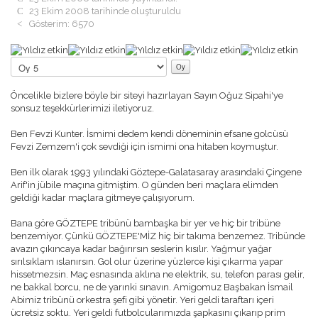
GÖZTEPELIST'E KATKI
23 Ekim 2008 tarihinde oluşturuldu
ÖDÜLLER
Gösterim: 6570
BASIN BILDIRILERI
NASIL ÜYE OLURUM ?
Kullanıcı
ANKETLER
Oyu:
5
/
5
Lütfen
RÖPORTAJLAR
oylayın
TRIBÜN
Öncelikle bizlere böyle bir siteyi hazırlayan Sayın Oğuz Sipahi'ye
TRIBÜNDE BU HAFTA
sonsuz teşekkürlerimizi iletiyoruz.
TRIBÜN ANILARI
TRIBÜN BESTELERI
Ben Fevzi Kunter. İsmimi dedem kendi döneminin efsane golcüsü
TEZAHÜRAT KAYITLARI
Fevzi Zemzem'i çok sevdiği için ismimi ona hitaben koymuştur.
TARAFTAR ANAYASASI
Ben ilk olarak 1993 yılındaki Göztepe-Galatasaray arasındaki Çingene
MULTIMEDYA
Arif'in jübile maçına gitmiştim. O günden beri maçlara elimden
GÖZTEPE TV
geldiği kadar maçlara gitmeye çalışıyorum.
FOTO GALERI
MASAÜSTÜ RESIMLER
Bana göre GÖZTEPE tribünü bambaşka bir yer ve hiç bir tribüne
WINAMP SKINLERI
benzemiyor. Çünkü GÖZTEPE'MİZ hiç bir takıma benzemez. Tribünde
EKRAN KORUYUCU
avazın çıkıncaya kadar bağırırsın seslerin kısılır. Yağmur yağar
KÖŞE YAZILARI
sırılsıklam ıslanırsın. Gol olur üzerine yüzlerce kişi çıkarma yapar
hissetmezsin. Maç esnasında aklına ne elektrik, su, telefon parası gelir,
O.REŞAT SIPAHI
ne bakkal borcu, ne de yarınki sınavın. Amigomuz Başbakan İsmail
MUSTAFA DALYANOĞLU
Abimiz tribünü orkestra şefi gibi yönetir. Yeri geldi taraftarı içeri
KORAY EMRE ÇOKBANKIR
ücretsiz soktu. Yeri geldi futbolcularımızda şapkasını çıkarıp prim
SERKAN BOYACIOĞLU