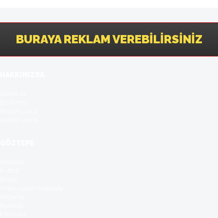
BURAYA REKLAM VEREBILIRSINIZ
HAKKIMIZDA
About us
Biz kimiz
Misyonumuz
Sende Üye ol
GÖZTEPE
Nostaljik
Futbol
Branş
Video Galeri Anasayfa
Haberler
Basinda
Etkinliker