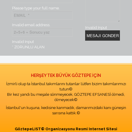
Please type your full name.
Invalid email address.
Invalid Input
Invalid Input
* ZORUNLU ALAN
HERŞEY TEK BÜYÜK GÖZTEPE İÇİN
İzmirli olup ta İstanbul takımlarını tutanlar lütfen bizim takımlarımızı
tutun©
Bir kez yandı bu meşale sönmeyecek, GÖZTEPE EFSANESİ ölmedi,
ölmeyecek©
İstanbul'un kuşuna, kedisine kanmadık, damarımızdaki kanı güneşin
sarısına kattık.©
GöztepeLIST© Organizasyonu Resmi Internet Sitesi