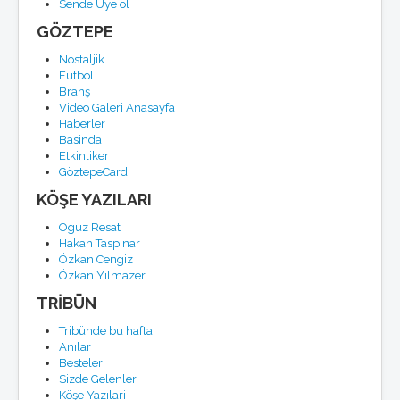
Sende Üye ol
GÖZTEPE
Nostaljik
Futbol
Branş
Video Galeri Anasayfa
Haberler
Basinda
Etkinliker
GöztepeCard
KÖŞE YAZILARI
Oguz Resat
Hakan Taspinar
Özkan Cengiz
Özkan Yilmazer
TRİBÜN
Tribünde bu hafta
Anılar
Besteler
Sizde Gelenler
Köşe Yazılari