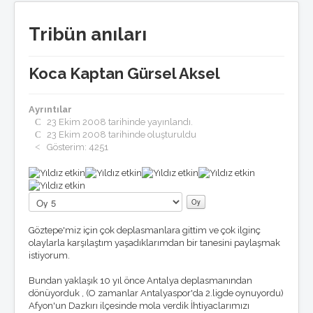
Basında Göztepe
Göztepe'nin Enleri
Tribün anıları
GöztepeLIST
Medyada GöztepLIST
Koca Kaptan Gürsel Aksel
Künye/temsilcilikler
Toplantılar
Listeden seçmeler
Ayrıntılar
GöztepeLIST'e Katkı
23 Ekim 2008 tarihinde yayınlandı.
Ödüller
23 Ekim 2008 tarihinde oluşturuldu
Basın bildirileri
Gösterim: 4251
Nasıl üye olurum ?
Anketler
Kullanıcı
Röportajlar
Oyu:
5
/
5
Tribün
Lütfen
oylayın
Tribünde bu hafta
Tribün anıları
Göztepe'miz için çok deplasmanlara gittim ve çok ilginç
Tribün besteleri
olaylarla karşılaştım yaşadıklarımdan bir tanesini paylaşmak
Tezahürat Kayıtları
istiyorum.
Taraftar Anayasası
Bundan yaklaşık 10 yıl önce Antalya deplasmanından
Multimedya
dönüyorduk , (O zamanlar Antalyaspor'da 2.ligde oynuyordu)
Göztepe TV
Afyon'un Dazkırı ilçesinde mola verdik İhtiyaclarımızı