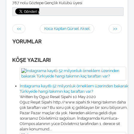
787 nolu Göztepe Gençlik Kulübü üyesi
<<
Koca Kaptan Gürsel Aksel
>>
YORUMLAR
KÖŞE YAZILARI
İnstagrama kayıtlı 52 milyonluk örneklem üzerinden bakarak
Türkiye’de hangi takımın kaç taraftarı var?
Written by Oguz Resat Sipahi
10 May 2020
Oğuz Reşat Sipahi http://www.sipahi.tk Hangi takımın daha
çok taraftarı var? Bu soru çok iç gıdıklayan bir soru biliyorum.
Pazar Pazar maçlar da yok. Nereden aklıma geldi diye
sorarsanız Dövletimiz sağolsun. İnstagramda Kumluca-
Olimpos alanının yüce Dövletmiz tarafından 1. derece sit
alanı konumund...