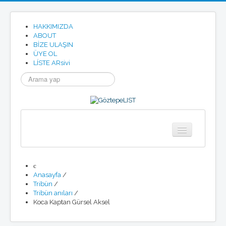
HAKKIMIZDA
ABOUT
BİZE ULAŞIN
ÜYE OL
LÍSTE ARsivi
arama...
Anasayfa
Göztepe
Anasayfa
/
Tarihimizden
Tribün
/
Göztepe SK Tüzügü
Tribün anıları
/
Göztepe Marşı
Koca Kaptan Gürsel Aksel
Resmi Site
Etkinlikler
Haberler