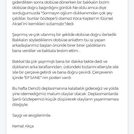
Foto Galeri
giderdikten sonra otobüse dönerken bir bakkalın bizim
Masaüstü Resimler
otobüse doğru bağırdığını gördük Ne oldu amca diye
Winamp Skinleri
sorduğumuzda "Sormayın oğlum dükkanımdan çok şey
Ekran Koruyucu
çaldılar, bunlar Göztepe'li olamaz Koca Kaptan'ın (Gürsel
Aksel'in) kemikleri sızlamıştır."dedi
KÖŞE YAZILARI
Şaşırmış ve çok utanmış bir şekilde otobüse doğru ilerledik
O.Reşat Sipahi
Bakkalın söylediklerini otobüse anlattım bu işi yapan
Mustafa Dalyanoğlu
arkadaşlarımız başları önünde birer birer çaldıklarını
Koray Emre Çokbankır
bana verdiler ve bakkala teslim ettim .
Serkan Boyacıoğlu
Burçak Ünsal
Bakkal'da çok şaşırmıştı bana bir dakika bekle dedi ve
Hakan Taşpınar
dükkanın arka taraflarından, üstündeki tozlarını elleriyle sile
Mehmet Altan
sile bir çerçeve getirdi ve bana doğru çevirdi. Çerçevenin
Özkan Cengiz
içinde "EFSANE" nin posteri vardı.
Özant Önçağ
Süleyman Yengil
Bu hafta Denizli deplasmanına kalabalık gideceğiz ve yolda
yine istemediğimiz malum olaylar olacak .Deplasmanlarda
Şanlı Göztepemizi küçük düşürecek olayların yaşanmaması
dileğiyle.
Saygı ve sevgilerimle.
Kemal Akça