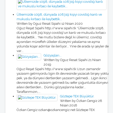
Ülkemizde 1098, dünyada 108319 kişiyi covid19 kanlı ve
mukuslu kırbacı ile kaybettik...
Written by Oguz Resat Sipahi
12 Nisan 2020
Oğuz Reşat Sipahi http://www.sipahi.tk *Ülkemizde 1098,
dünyada 108.319 kişiyi covid19'un kanlı ve mukuslu kırbacı
ile kaybettik... *Ne mutlu bizlere değil ki ülkemiz, covid19
açısından müreffeh ülkeler düzeyini yakalama ve aşma
yolunda koşar adımlar ile ilerliyor... Yine de arada iyi şeyler de
var...
Gözyaşları...
Written by Oguz Resat Sipahi
21 Nisan
2019
Oğuz Reşat Sipahi http://www.sipahi.tk Uzun zamandır
yazasım gelmiyordu ligin ilk devresinde yazacak birşey yoktu
pek, ya da dünyevi dertlerden yazasım gelmedi... Ligin ikinci
devresinde de yazasım gelmedi bu sefer çoğunlukla dünyevi
ailevi dertlerden... Dünkü gözyaşlarına kadar...
Taraftarımızın,...
Göztepe TEK Büyüktür.
Written by Özkan Cengiz
28
Nisan 2018
Özkan Cengiz ozkan@ozkancengiz.net Göztepe TEK