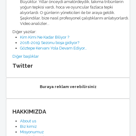
Büyüktür. Yıllar önceydi amatördeydik, takıma tribünlerin
yoğun tepkisi vardı, hoca ve oyuncular fazlaca tepki
alıyorlardı. O günlerin yöneticileri ile bir araya geldik.
Şaşkındılar, bize nasıl profesyonel çalıştıklarını anlatıyorlardı.
Video analizler...
Diğer yazılar:
Kim Kimi Ne Kadar Biliyor ?
2018-2019 Sezonu boşa gidiyor?
Göztepe Kervanı Yola Devam Ediyor…
Diğer başlıklar
Twitter
Buraya reklam verebilirsiniz
HAKKIMIZDA
About us
Biz kimiz
Misyonumuz