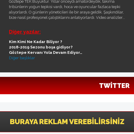
Göztepe TEK Büyüktür. Yıllar önceydi amatördeydik, takıma
tribünlerin yoğun tepkisi vardı, hoca ve oyuncular fazlaca tepki
alıyorlardı. O günlerin yöneticileri ile bir araya geldik. Şaşkındılar,
bize nasıl profesyonel çalıştıklarını anlatıyorlardı. Video analizler...
Diğer yazılar:
Kim Kimi Ne Kadar Biliyor ?
2018-2019 Sezonu boşa gidiyor?
Göztepe Kervanı Yola Devam Ediyor…
Diğer başlıklar
TWITTER
BURAYA REKLAM VEREBILIRSINIZ