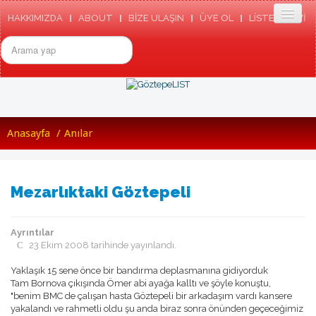
HAKKIMIZDA
ABOUT
BİZE ULAŞIN
ÜYE OL
LÍSTE ARSIVI
arama...
ANASAYFA
Anasayfa
/
Anılar
GÖZTEPE
TARIHIMIZDEN
GÖZTEPE SK TÜZÜGÜ
GÖZTEPE MARŞI
Mezarlıktaki Göztepeli
RESMI SITE
ETKINLIKLER
HABERLER
BASINDA GÖZTEPE
Ayrıntılar
GÖZTEPE'NIN ENLERI
23 Ekim 2008 tarihinde yayınlandı.
GÖZTEPELIST
Yaklaşık 15 sene önce bir bandırma deplasmanına gidiyorduk
MEDYADA GÖZTEPLIST
Tam Bornova çıkışında Ömer abi ayağa kalltı ve şöyle konuştu,
KÜNYE/TEMSILCILIKLER
"benim BMC de çalışan hasta Göztepeli bir arkadaşım vardı kansere
TOPLANTILAR
yakalandı ve rahmetli oldu şu anda biraz sonra önünden geçeceğimiz
LISTEDEN SEÇMELER