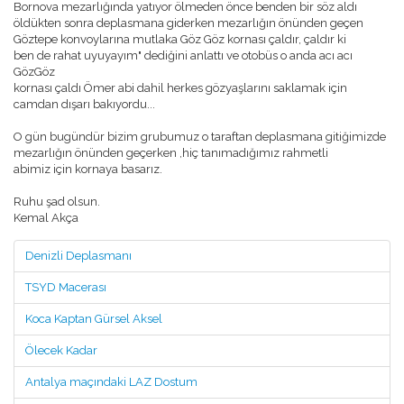
Bornova mezarlığında yatıyor ölmeden önce benden bir söz aldı
GÖZTEPELIST'E KATKI
öldükten sonra deplasmana giderken mezarlığın önünden geçen
ÖDÜLLER
Göztepe konvoylarına mutlaka Göz Göz kornası çaldır, çaldır ki
BASIN BILDIRILERI
ben de rahat uyuyayım" dediğini anlattı ve otobüs o anda acı acı
NASIL ÜYE OLURUM ?
GözGöz
ANKETLER
kornası çaldı Ömer abi dahil herkes gözyaşlarını saklamak için
RÖPORTAJLAR
camdan dışarı bakıyordu...
TRIBÜN
TRIBÜNDE BU HAFTA
O gün bugündür bizim grubumuz o taraftan deplasmana gitiğimizde
TRIBÜN ANILARI
mezarlığın önünden geçerken ,hiç tanımadığımız rahmetli
TRIBÜN BESTELERI
abimiz için kornaya basarız.
TEZAHÜRAT KAYITLARI
TARAFTAR ANAYASASI
Ruhu şad olsun.
Kemal Akça
MULTIMEDYA
GÖZTEPE TV
Denizli Deplasmanı
FOTO GALERI
MASAÜSTÜ RESIMLER
TSYD Macerası
WINAMP SKINLERI
EKRAN KORUYUCU
Koca Kaptan Gürsel Aksel
KÖŞE YAZILARI
O.REŞAT SIPAHI
Ölecek Kadar
MUSTAFA DALYANOĞLU
KORAY EMRE ÇOKBANKIR
Antalya maçındaki LAZ Dostum
SERKAN BOYACIOĞLU