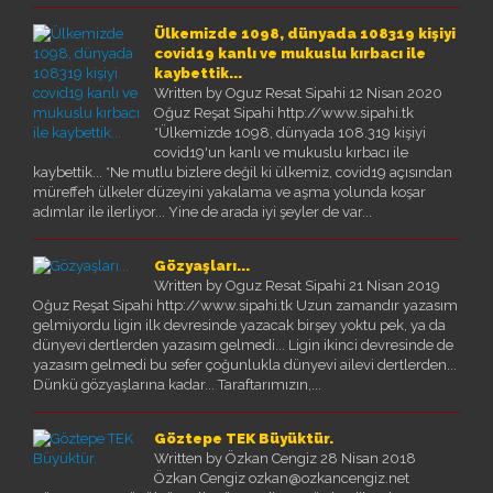
Ülkemizde 1098, dünyada 108319 kişiyi
covid19 kanlı ve mukuslu kırbacı ile
kaybettik...
Written by Oguz Resat Sipahi
12 Nisan 2020
Oğuz Reşat Sipahi http://www.sipahi.tk
*Ülkemizde 1098, dünyada 108.319 kişiyi
covid19'un kanlı ve mukuslu kırbacı ile
kaybettik... *Ne mutlu bizlere değil ki ülkemiz, covid19 açısından
müreffeh ülkeler düzeyini yakalama ve aşma yolunda koşar
adımlar ile ilerliyor... Yine de arada iyi şeyler de var...
Gözyaşları...
Written by Oguz Resat Sipahi
21 Nisan 2019
Oğuz Reşat Sipahi http://www.sipahi.tk Uzun zamandır yazasım
gelmiyordu ligin ilk devresinde yazacak birşey yoktu pek, ya da
dünyevi dertlerden yazasım gelmedi... Ligin ikinci devresinde de
yazasım gelmedi bu sefer çoğunlukla dünyevi ailevi dertlerden...
Dünkü gözyaşlarına kadar... Taraftarımızın,...
Göztepe TEK Büyüktür.
Written by Özkan Cengiz
28 Nisan 2018
Özkan Cengiz ozkan@ozkancengiz.net