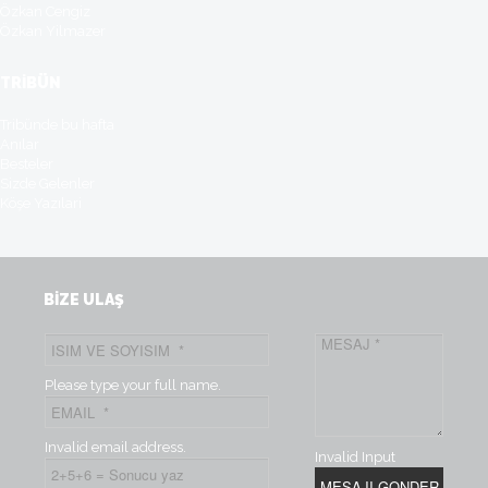
Özkan Cengiz
Özkan Yilmazer
TRİBÜN
Tribünde bu hafta
Anılar
Besteler
Sizde Gelenler
Köşe Yazılari
BİZE ULAŞ
Please type your full name.
Invalid email address.
Invalid Input