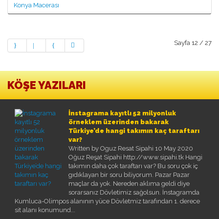
Konya Macerası
BURÇAK ÜNSAL
HAKAN TAŞPINAR
MEHMET ALTAN
ÖZKAN CENGIZ
ÖZANT ÖNÇAĞ
Sayfa 12 / 27
SÜLEYMAN YENGIL
KÖŞE YAZILARI
İnstagrama kayıtlı 52 milyonluk
örneklem üzerinden bakarak
Türkiye’de hangi takımın kaç taraftarı
var?
Written by Oguz Resat Sipahi
10 May 2020
Oğuz Reşat Sipahi http://www.sipahi.tk Hangi
takımın daha çok taraftarı var? Bu soru çok iç
gıdıklayan bir soru biliyorum. Pazar Pazar
maçlar da yok. Nereden aklıma geldi diye
sorarsanız Dövletimiz sağolsun. İnstagramda
Kumluca-Olimpos alanının yüce Dövletmiz tarafından 1. derece
sit alanı konumund...