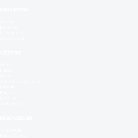
HAKKIMIZDA
About us
Biz kimiz
Misyonumuz
Sende Üye ol
GÖZTEPE
Nostaljik
Futbol
Branş
Video Galeri Anasayfa
Haberler
Basinda
Etkinliker
GöztepeCard
KÖŞE YAZILARI
Oguz Resat
Hakan Taspinar