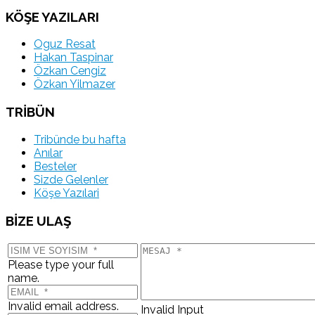
KÖŞE YAZILARI
Oguz Resat
Hakan Taspinar
Özkan Cengiz
Özkan Yilmazer
TRİBÜN
Tribünde bu hafta
Anılar
Besteler
Sizde Gelenler
Köşe Yazılari
BİZE ULAŞ
Please type your full
name.
Invalid email address.
Invalid Input