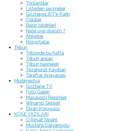
Toplantılar
Listeden seçmeler
GöztepeLIST'e Katkı
Ödüller
Basın bildirileri
Nasıl üye olurum ?
Anketler
Röportajlar
Tribün
Tribünde bu hafta
Tribün anıları
Tribün besteleri
Tezahürat Kayıtları
Taraftar Anayasası
Multimedya
Göztepe TV
Foto Galeri
Masaüstü Resimler
Winamp Skinleri
Ekran Koruyucu
KÖŞE YAZILARI
O.Reşat Sipahi
Mustafa Dalyanoğlu
Koray Emre Çokbankır