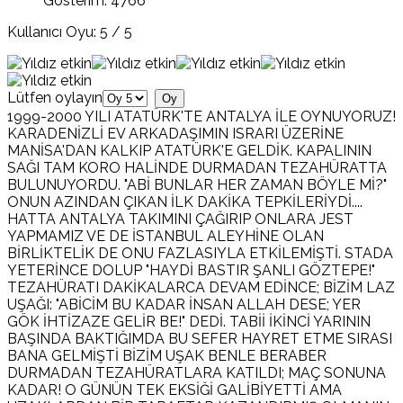
Gösterim: 4766
Kullanıcı Oyu:
5
/
5
Lütfen oylayın
1999-2000 YILI ATATÜRK'TE ANTALYA İLE OYNUYORUZ!
KARADENİZLİ EV ARKADAŞIMIN ISRARI ÜZERİNE
MANİSA'DAN KALKIP ATATÜRK'E GELDİK. KAPALININ
SAĞI TAM KORO HALİNDE DURMADAN TEZAHÜRATTA
BULUNUYORDU. "ABİ BUNLAR HER ZAMAN BÖYLE Mİ?"
ONUN AZINDAN ÇIKAN İLK DAKİKA TEPKİLERİYDİ....
HATTA ANTALYA TAKIMINI ÇAĞIRIP ONLARA JEST
YAPMAMIZ VE DE İSTANBUL ALEYHİNE OLAN
BİRLİKTELİK DE ONU FAZLASIYLA ETKİLEMİŞTİ. STADA
YETERİNCE DOLUP "HAYDİ BASTIR ŞANLI GÖZTEPE!"
TEZAHÜRATI DAKİKALARCA DEVAM EDİNCE; BİZİM LAZ
UŞAĞI: "ABİCİM BU KADAR İNSAN ALLAH DESE; YER
GÖK İHTİZAZE GELİR BE!" DEDİ. TABİİ İKİNCİ YARININ
BAŞINDA BAKTIĞIMDA BU SEFER HAYRET ETME SIRASI
BANA GELMİŞTİ BİZİM UŞAK BENLE BERABER
DURMADAN TEZAHÜRATLARA KATILDI; MAÇ SONUNA
KADAR! O GÜNÜN TEK EKSİĞİ GALİBİYETTİ AMA