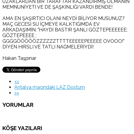
UZAKLARDAN BİR TARAFTAR KAZANDIRMIŞ OLMANIN
MEMNUNİYETİ VE DE ŞAŞKINLIĞI VARDI BENDE!
AMA EN ŞAŞIRTICI OLANI NEYDİ BİLİYOR MUSUNUZ?
MAÇ GECESİ SU İÇMEYE KALKTIĞIMDA EV
ARKADAŞIMIN: "HAYDİ BASTIR ŞANLI GÖZTEPEEEEEE;
GÖZTEPEEEE ;
GGGGÖÖÖÖÖZZZZZZTTTTEEEEEPEEEEE OVOOO!"
DİYEN HIRSLI VE TATLI NAĞMELERİYDİ!
Hakan Taşpınar
<<
Antalya maçındaki LAZ Dostum
>>
YORUMLAR
KÖŞE YAZILARI