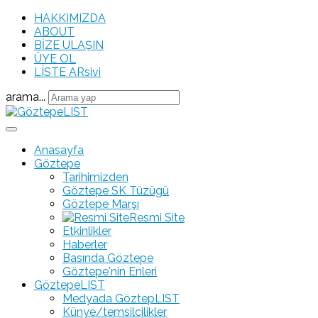
HAKKIMIZDA
ABOUT
BİZE ULAŞIN
ÜYE OL
LÍSTE ARsivi
arama...
Anasayfa
Göztepe
Tarihimizden
Göztepe SK Tüzügü
Göztepe Marşı
Resmi Site
Etkinlikler
Haberler
Basında Göztepe
Göztepe'nin Enleri
GöztepeLIST
Medyada GöztepLIST
Künye/temsilcilikler