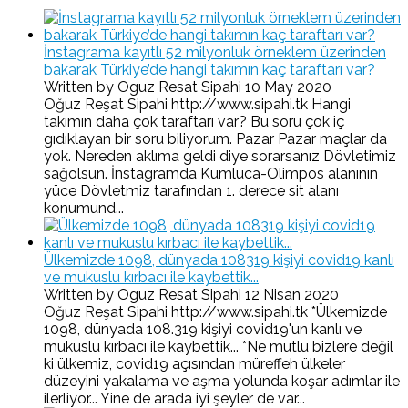
İnstagrama kayıtlı 52 milyonluk örneklem üzerinden
bakarak Türkiye’de hangi takımın kaç taraftarı var?
Written by Oguz Resat Sipahi
10 May 2020
Oğuz Reşat Sipahi http://www.sipahi.tk Hangi
takımın daha çok taraftarı var? Bu soru çok iç
gıdıklayan bir soru biliyorum. Pazar Pazar maçlar da
yok. Nereden aklıma geldi diye sorarsanız Dövletimiz
sağolsun. İnstagramda Kumluca-Olimpos alanının
yüce Dövletmiz tarafından 1. derece sit alanı
konumund...
Ülkemizde 1098, dünyada 108319 kişiyi covid19 kanlı
ve mukuslu kırbacı ile kaybettik...
Written by Oguz Resat Sipahi
12 Nisan 2020
Oğuz Reşat Sipahi http://www.sipahi.tk *Ülkemizde
1098, dünyada 108.319 kişiyi covid19'un kanlı ve
mukuslu kırbacı ile kaybettik... *Ne mutlu bizlere değil
ki ülkemiz, covid19 açısından müreffeh ülkeler
düzeyini yakalama ve aşma yolunda koşar adımlar ile
ilerliyor... Yine de arada iyi şeyler de var...