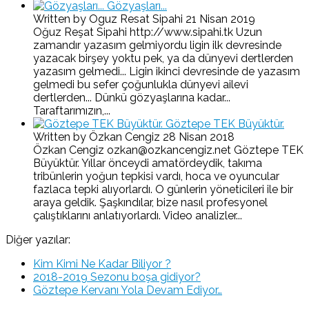
Gözyaşları...
Written by Oguz Resat Sipahi
21 Nisan 2019
Oğuz Reşat Sipahi http://www.sipahi.tk Uzun
zamandır yazasım gelmiyordu ligin ilk devresinde
yazacak birşey yoktu pek, ya da dünyevi dertlerden
yazasım gelmedi... Ligin ikinci devresinde de yazasım
gelmedi bu sefer çoğunlukla dünyevi ailevi
dertlerden... Dünkü gözyaşlarına kadar...
Taraftarımızın,...
Göztepe TEK Büyüktür.
Written by Özkan Cengiz
28 Nisan 2018
Özkan Cengiz ozkan@ozkancengiz.net Göztepe TEK
Büyüktür. Yıllar önceydi amatördeydik, takıma
tribünlerin yoğun tepkisi vardı, hoca ve oyuncular
fazlaca tepki alıyorlardı. O günlerin yöneticileri ile bir
araya geldik. Şaşkındılar, bize nasıl profesyonel
çalıştıklarını anlatıyorlardı. Video analizler...
Diğer yazılar:
Kim Kimi Ne Kadar Biliyor ?
2018-2019 Sezonu boşa gidiyor?
Göztepe Kervanı Yola Devam Ediyor…