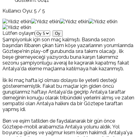
Gösterim: 6041
Kullanıcı Oyu:
5
/
5
Lütfen oylayın
Şampiyonluk için son maç kalmıştı. Basında sezon
başından itibaren çıkan tüm köşe yazarlarının yorumlarında
Göztepe'nin play-off gurubunda sıra takımı olacağı , ilk
beşe giremeyeceği yazıyordu buna karşın takımımız
sezonu şampiyonluğu averaj ile kaçırarak kapatmış fakat
Antalya'da eleme maçlarına katılmaya hak kazanmıştı.
İlk iki maç hafta içi olması dolayısı ile yeterli desteği
gösterememiştik. Fakat bu maçlar için giden öncü
guruplarımız haftayı Antalya'da geçirip Antalya taraftar
derneğinin konuğu olarak tribündeki yerlerini almış ve zaten
sempatisi olan Antalya halkını da bir Göztepe taraftarı
yapmış idi.
Ben ve eşim tatilden de faydalanarak bir gün önce
Göztepe-mobil arabamızla Antalya yolunu aldık. Yol
boyunca güneş ve yağmur kısım kısım hakimdi. Antalya'ya