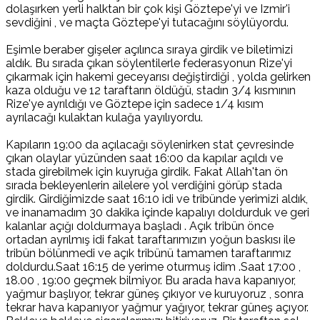
dolaşırken yerli halktan bir çok kişi Göztepe'yi ve Izmir'i
sevdiğini , ve maçta Göztepe'yi tutacağını söylüyordu.
Eşimle beraber gişeler açılınca sıraya girdik ve biletimizi
aldık. Bu sırada çıkan söylentilerle federasyonun Rize'yi
çıkarmak için hakemi geceyarısı değiştirdiği , yolda gelirken
kaza olduğu ve 12 taraftarın öldüğü, stadın 3/4 kısmının
Rize'ye ayrıldığı ve Göztepe için sadece 1/4 kısım
ayrılacağı kulaktan kulağa yayılıyordu.
Kapıların 19:00 da açılacağı söylenirken stat çevresinde
çıkan olaylar yüzünden saat 16:00 da kapılar açıldı ve
stada girebilmek için kuyruğa girdik. Fakat Allah'tan ön
sırada bekleyenlerin ailelere yol verdiğini görüp stada
girdik. Girdiğimizde saat 16:10 idi ve tribünde yerimizi aldık,
ve inanamadım 30 dakika içinde kapalıyı doldurduk ve geri
kalanlar açığı doldurmaya başladı . Açık tribün önce
ortadan ayrılmış idi fakat taraftarımızın yoğun baskısı ile
tribün bölünmedi ve açık tribünü tamamen taraftarımız
doldurdu.Saat 16:15 de yerime oturmuş idim .Saat 17:00 ,
18.00 , 19:00 geçmek bilmiyor. Bu arada hava kapanıyor,
yağmur başlıyor, tekrar güneş çıkıyor ve kuruyoruz , sonra
tekrar hava kapanıyor yağmur yağıyor, tekrar güneş açıyor.