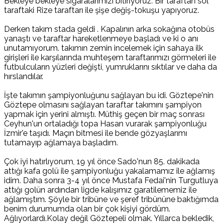
Bekleye bekleye sigaralarımızı bitiriyoruz. Bir taraftan sol
taraftaki Rize taraftarı ile şişe değiş-tokuşu yapıyoruz.
Derken takım stada geldi . Kapalının arka sokağına otobüs
yanaştı ve taraftar hareketlenmeye başladı ve ki o anı
unutamıyorum. takımın zemin incelemek için sahaya ilk
girişleri ile karşılarında muhteşem taraftarımızı görmeleri ile
futbulcuların yüzleri değişti, yumruklarını sıktılar ve daha da
hırslandılar.
İşte takımın şampiyonluğunu sağlayan bu idi. Göztepe'nin
Göztepe olmasını sağlayan taraftar takımını şampiyon
yapmak için yerini almıştı. Müthiş geçen bir maç sonrası
Ceyhun'un ortaladığı topa Hasan vurarak şampiyonluğu
İzmir'e taşıdı. Maçın bitmesi ile bende gözyaşlarımı
tutamayıp ağlamaya başladım.
Çok iyi hatırlıyorum, 19 yıl önce Sado'nun 85. dakikada
attığı kafa golü ile şampiyonluğu yakalamamız ile ağlamış
idim. Daha sonra 3-4 yıl önce Mustafa Fedai'nin Turgutluya
attığı golün ardından ligde kalışımız garatilememiz ile
ağlamıştım. Şöyle bir tribüne ve şeref tribününe baktığımda
benim durumumda olan bir çok kişiyi gördüm.
Ağlıyorlardı.Kolay değil Göztepeli olmak. Yıllarca bekledik,