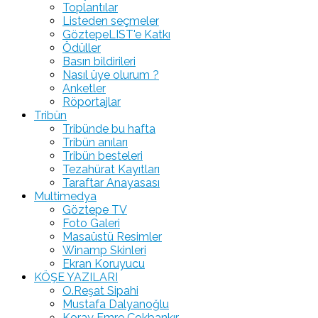
Toplantılar
Listeden seçmeler
GöztepeLIST'e Katkı
Ödüller
Basın bildirileri
Nasıl üye olurum ?
Anketler
Röportajlar
Tribün
Tribünde bu hafta
Tribün anıları
Tribün besteleri
Tezahürat Kayıtları
Taraftar Anayasası
Multimedya
Göztepe TV
Foto Galeri
Masaüstü Resimler
Winamp Skinleri
Ekran Koruyucu
KÖŞE YAZILARI
O.Reşat Sipahi
Mustafa Dalyanoğlu
Koray Emre Çokbankır