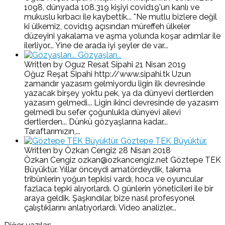
1098, dünyada 108.319 kişiyi covid19'un kanlı ve
mukuslu kırbacı ile kaybettik... *Ne mutlu bizlere değil
ki ülkemiz, covid19 açısından müreffeh ülkeler
düzeyini yakalama ve aşma yolunda koşar adımlar ile
ilerliyor... Yine de arada iyi şeyler de var...
Gözyaşları...
Written by Oguz Resat Sipahi
21 Nisan 2019
Oğuz Reşat Sipahi http://www.sipahi.tk Uzun
zamandır yazasım gelmiyordu ligin ilk devresinde
yazacak birşey yoktu pek, ya da dünyevi dertlerden
yazasım gelmedi... Ligin ikinci devresinde de yazasım
gelmedi bu sefer çoğunlukla dünyevi ailevi
dertlerden... Dünkü gözyaşlarına kadar...
Taraftarımızın,...
Göztepe TEK Büyüktür.
Written by Özkan Cengiz
28 Nisan 2018
Özkan Cengiz ozkan@ozkancengiz.net Göztepe TEK
Büyüktür. Yıllar önceydi amatördeydik, takıma
tribünlerin yoğun tepkisi vardı, hoca ve oyuncular
fazlaca tepki alıyorlardı. O günlerin yöneticileri ile bir
araya geldik. Şaşkındılar, bize nasıl profesyonel
çalıştıklarını anlatıyorlardı. Video analizler...