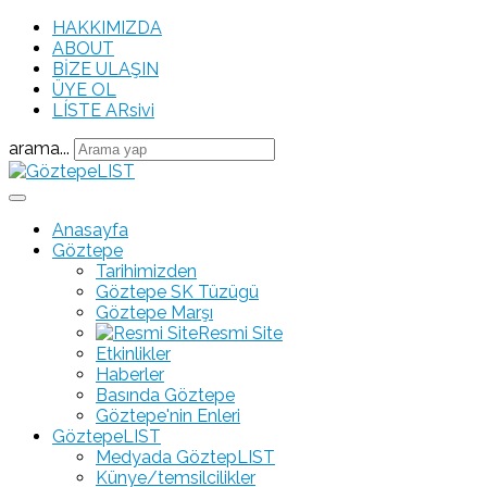
HAKKIMIZDA
ABOUT
BİZE ULAŞIN
ÜYE OL
LÍSTE ARsivi
arama...
Anasayfa
Göztepe
Tarihimizden
Göztepe SK Tüzügü
Göztepe Marşı
Resmi Site
Etkinlikler
Haberler
Basında Göztepe
Göztepe'nin Enleri
GöztepeLIST
Medyada GöztepLIST
Künye/temsilcilikler