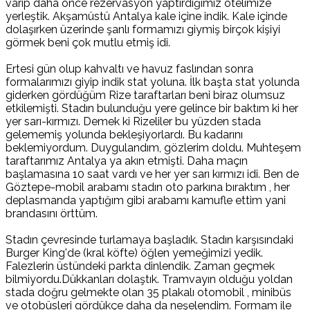
varıp daha önce rezervasyon yaptırdığımız otelimize
yerleştik. Akşamüstü Antalya kale içine indik. Kale içinde
dolaşırken üzerinde şanlı formamızı giymiş birçok kişiyi
görmek beni çok mutlu etmiş idi.
Ertesi gün olup kahvaltı ve havuz faslından sonra
formalarımızı giyip indik stat yoluna. İlk başta stat yolunda
giderken gördüğüm Rize taraftarları beni biraz olumsuz
etkilemişti. Stadın bulunduğu yere gelince bir baktım ki her
yer sarı-kırmızı. Demek ki Rizeliler bu yüzden stada
gelememiş yolunda bekleşiyorlardı. Bu kadarını
beklemiyordum. Duygulandım, gözlerim doldu. Muhteşem
taraftarımız Antalya ya akın etmişti. Daha maçın
başlamasına 10 saat vardı ve her yer sarı kırmızı idi. Ben de
Göztepe-mobil arabamı stadın oto parkına bıraktım , her
deplasmanda yaptığım gibi arabamı kamufle ettim yani
brandasını örttüm.
Stadın çevresinde turlamaya başladık. Stadın karşısındaki
Burger King'de (kral köfte) öğlen yemeğimizi yedik.
Falezlerin üstündeki parkta dinlendik. Zaman geçmek
bilmiyordu.Dükkanları dolaştık. Tramvayın olduğu yoldan
stada doğru gelmekte olan 35 plakalı otomobil , minibüs
ve otobüsleri gördükçe daha da neşelendim. Formam ile