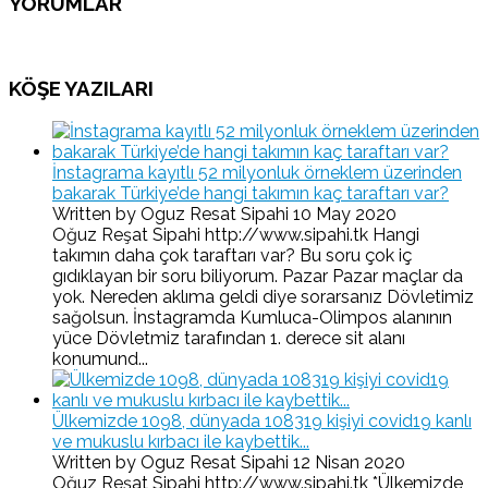
YORUMLAR
KÖŞE YAZILARI
İnstagrama kayıtlı 52 milyonluk örneklem üzerinden
bakarak Türkiye’de hangi takımın kaç taraftarı var?
Written by Oguz Resat Sipahi
10 May 2020
Oğuz Reşat Sipahi http://www.sipahi.tk Hangi
takımın daha çok taraftarı var? Bu soru çok iç
gıdıklayan bir soru biliyorum. Pazar Pazar maçlar da
yok. Nereden aklıma geldi diye sorarsanız Dövletimiz
sağolsun. İnstagramda Kumluca-Olimpos alanının
yüce Dövletmiz tarafından 1. derece sit alanı
konumund...
Ülkemizde 1098, dünyada 108319 kişiyi covid19 kanlı
ve mukuslu kırbacı ile kaybettik...
Written by Oguz Resat Sipahi
12 Nisan 2020
Oğuz Reşat Sipahi http://www.sipahi.tk *Ülkemizde