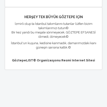
HERŞEY TEK BÜYÜK GÖZTEPE İÇİN
İzmirli olup ta İstanbul takımlarını tutanlar lütfen bizim
takımlarımızı tutun©
Bir kez yandı bu meşale sönmeyecek, GÖZTEPE EFSANESİ
ölmedi, ölmeyecek©
İstanbul'un kuşuna, kedisine kanmadık, damarımızdaki kanı
güneşin sarısına kattık.©
GöztepeLIST© Organizasyonu Resmi Internet Sitesi