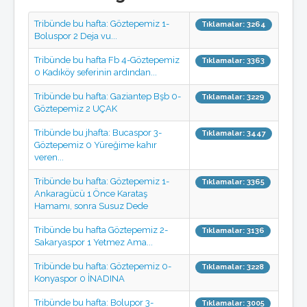
Göztepe'nin Enleri
Tribünde bu hafta: Göztepemiz 1-
Tıklamalar: 3264
GöztepeLIST
Boluspor 2 Deja vu...
Medyada GöztepLIST
Tribünde bu hafta Fb 4-Göztepemiz
Künye/temsilcilikler
Tıklamalar: 3363
0 Kadıköy seferinin ardından...
Toplantılar
Listeden seçmeler
Tribünde bu hafta: Gaziantep Bşb 0-
Tıklamalar: 3229
GöztepeLIST'e Katkı
Göztepemiz 2 UÇAK
Ödüller
Basın bildirileri
Tribünde bu jhafta: Bucaspor 3-
Tıklamalar: 3447
Nasıl üye olurum ?
Göztepemiz 0 Yüreğime kahır
Anketler
veren...
Röportajlar
Tribün
Tribünde bu hafta: Göztepemiz 1-
Tıklamalar: 3365
Ankaragücü 1 Önce Karataş
Tribünde bu hafta
Hamamı, sonra Susuz Dede
Tribün anıları
Tribün besteleri
Tribünde bu hafta Göztepemiz 2-
Tıklamalar: 3136
Tezahürat Kayıtları
Sakaryaspor 1 Yetmez Ama...
Taraftar Anayasası
Multimedya
Tribünde bu hafta: Göztepemiz 0-
Tıklamalar: 3228
Konyaspor 0 İNADINA
Göztepe TV
Foto Galeri
Tribünde bu hafta: Bolupor 3-
Tıklamalar: 3005