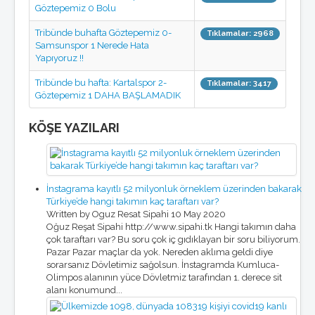
Masaüstü Resimler
Göztepemiz 0 Bolu
Winamp Skinleri
Ekran Koruyucu
Tribünde buhafta Göztepemiz 0-
Tıklamalar: 2968
Samsunspor 1 Nerede Hata
KÖŞE YAZILARI
Yapıyoruz !!
O.Reşat Sipahi
Mustafa Dalyanoğlu
Tribünde bu hafta: Kartalspor 2-
Tıklamalar: 3417
Koray Emre Çokbankır
Göztepemiz 1 DAHA BAŞLAMADIK
Serkan Boyacıoğlu
Burçak Ünsal
KÖŞE YAZILARI
Hakan Taşpınar
Mehmet Altan
Özkan Cengiz
Özant Önçağ
Süleyman Yengil
İnstagrama kayıtlı 52 milyonluk örneklem üzerinden bakarak
Türkiye’de hangi takımın kaç taraftarı var?
Written by Oguz Resat Sipahi
10 May 2020
Oğuz Reşat Sipahi http://www.sipahi.tk Hangi takımın daha
çok taraftarı var? Bu soru çok iç gıdıklayan bir soru biliyorum.
Pazar Pazar maçlar da yok. Nereden aklıma geldi diye
sorarsanız Dövletimiz sağolsun. İnstagramda Kumluca-
Olimpos alanının yüce Dövletmiz tarafından 1. derece sit
alanı konumund...