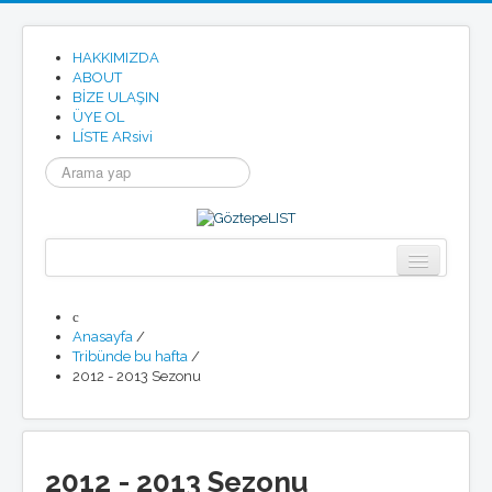
HAKKIMIZDA
ABOUT
BİZE ULAŞIN
ÜYE OL
LÍSTE ARsivi
arama...
Anasayfa
Göztepe
Anasayfa
/
Tribünde bu hafta
/
Tarihimizden
2012 - 2013 Sezonu
Göztepe SK Tüzügü
Göztepe Marşı
Resmi Site
Etkinlikler
Haberler
2012 - 2013 Sezonu
Basında Göztepe