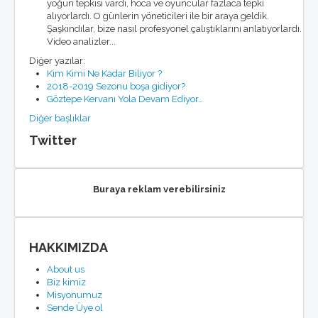
yoğun tepkisi vardı, hoca ve oyuncular fazlaca tepki
alıyorlardı. O günlerin yöneticileri ile bir araya geldik.
Şaşkındılar, bize nasıl profesyonel çalıştıklarını anlatıyorlardı.
Video analizler...
Diğer yazılar:
Kim Kimi Ne Kadar Biliyor ?
2018-2019 Sezonu boşa gidiyor?
Göztepe Kervanı Yola Devam Ediyor…
Diğer başlıklar
Twitter
Buraya reklam verebilirsiniz
HAKKIMIZDA
About us
Biz kimiz
Misyonumuz
Sende Üye ol