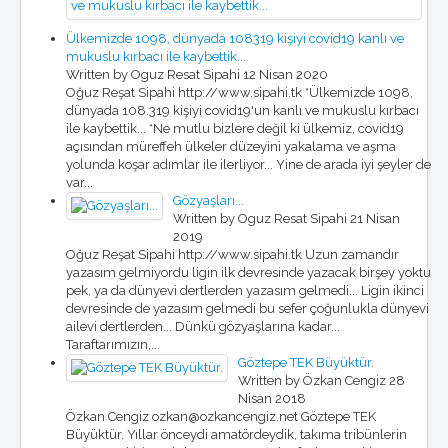
Ülkemizde 1098, dünyada 108319 kişiyi covid19 kanlı ve
mukuslu kırbacı ile kaybettik...
Written by Oguz Resat Sipahi
12 Nisan 2020
Oğuz Reşat Sipahi http://www.sipahi.tk *Ülkemizde 1098,
dünyada 108.319 kişiyi covid19'un kanlı ve mukuslu kırbacı
ile kaybettik... *Ne mutlu bizlere değil ki ülkemiz, covid19
açısından müreffeh ülkeler düzeyini yakalama ve aşma
yolunda koşar adımlar ile ilerliyor... Yine de arada iyi şeyler de
var...
Gözyaşları...
Written by Oguz Resat Sipahi
21 Nisan
2019
Oğuz Reşat Sipahi http://www.sipahi.tk Uzun zamandır
yazasım gelmiyordu ligin ilk devresinde yazacak birşey yoktu
pek, ya da dünyevi dertlerden yazasım gelmedi... Ligin ikinci
devresinde de yazasım gelmedi bu sefer çoğunlukla dünyevi
ailevi dertlerden... Dünkü gözyaşlarına kadar...
Taraftarımızın,...
Göztepe TEK Büyüktür.
Written by Özkan Cengiz
28
Nisan 2018
Özkan Cengiz ozkan@ozkancengiz.net Göztepe TEK
Büyüktür. Yıllar önceydi amatördeydik, takıma tribünlerin