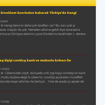
k örneklem üzerinden bakarak Türkiye’de hangi
 2020
k Hangi takımın daha çok taraftarı var? Bu soru çok iç
 Pazar maçlar da yok. Nereden aklıma geldi diye sorarsanız
mluca-Olimpos alanının yüce Dövletmiz tarafından 1. derece
kişiyi covid19 kanlı ve mukuslu kırbacı ile
an 2020
.tk *Ülkemizde 1098, dünyada 108.319 kişiyi covid19'un kanlı
Ne mutlu bizlere değil ki ülkemiz, covid19 açısından müreffeh
nda koşar adımlar ile ilerliyor... Yine de arada iyi şeyler de
an 2019