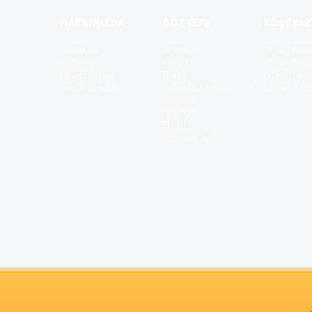
HAKKIMIZDA
GÖZTEPE
KÖŞE YAZ
About us
Nostaljik
Oguz Resa
Biz kimiz
Futbol
Hakan Tasp
Misyonumuz
Branş
Özkan Cen
Sende Üye ol
Video Galeri Anasayfa
Özkan Yil
Haberler
Basinda
Etkinliker
GöztepeCard