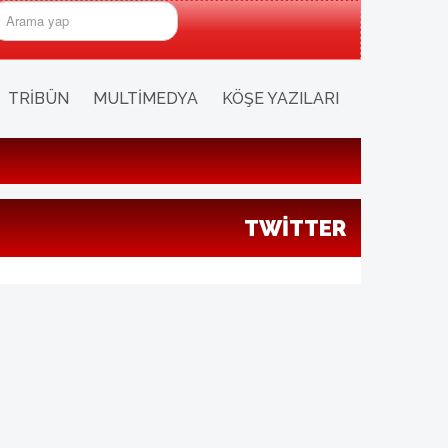
rama...
TRIBÜN
MULTIMEDYA
KÖŞE YAZILARI
TWITTER