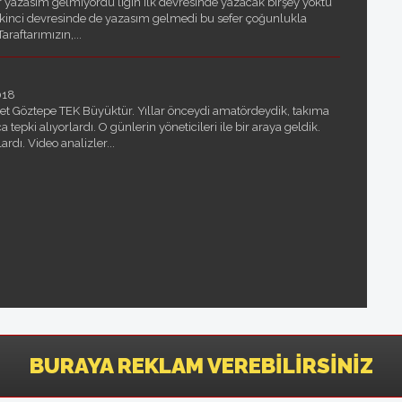
yazasım gelmiyordu ligin ilk devresinde yazacak birşey yoktu
 ikinci devresinde de yazasım gelmedi bu sefer çoğunlukla
araftarımızın,...
018
 Göztepe TEK Büyüktür. Yıllar önceydi amatördeydik, takıma
tepki alıyorlardı. O günlerin yöneticileri ile bir araya geldik.
ardı. Video analizler...
BURAYA REKLAM VEREBILIRSINIZ