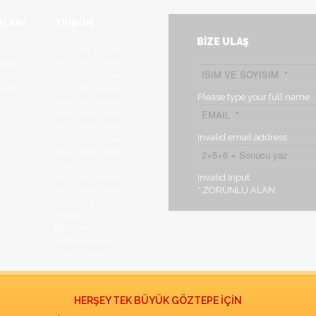
ILARI
TRİBÜN
BİZE ULAŞ
t
Tribünde bu hafta
inar
2001 - 2002 Sezonu
giz
2012 - 2013 Sezonu
mazer
2011 - 2012 Sezonu
Please type your full name.
2010 - 2011 Sezonu
2008 - 2009 Sezonu
2007 - 2008 Sezonu
Invalid email address.
2006 - 2007 Sezonu
2005 - 2006 Sezonu
2004 - 2005 Sezonu
Invalid Input
2003 - 2004 Sezonu
* ZORUNLU ALAN
2002 - 2003 Sezonu
2013 - 2014 Sezonu
Anılar
Besteler
Sizde Gelenler
Köşe Yazılari
HERŞEY TEK BÜYÜK GÖZTEPE İÇİN