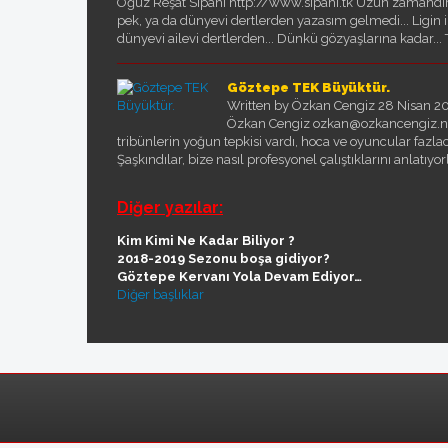
Oğuz Reşat Sipahi http://www.sipahi.tk Uzun zamandır 
pek, ya da dünyevi dertlerden yazasım gelmedi... Ligin
dünyevi ailevi dertlerden... Dünkü gözyaşlarına kadar... T
Göztepe TEK Büyüktür.
Written by Özkan Cengiz
28 Nisan 2
Özkan Cengiz ozkan@ozkancengiz.net
tribünlerin yoğun tepkisi vardı, hoca ve oyuncular fazlaca 
Şaşkındılar, bize nasıl profesyonel çalıştıklarını anlatıyorl
Diğer yazılar:
Kim Kimi Ne Kadar Biliyor ?
2018-2019 Sezonu boşa gidiyor?
Göztepe Kervanı Yola Devam Ediyor…
Diğer başlıklar