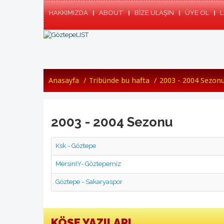
HAKKIMIZDA
ABOUT
BİZE ULAŞIN
ÜYE OL
L
Anasayfa
/
Tribünde bu hafta
/
2003 - 2004 Sezon
2003 - 2004 Sezonu
Ksk - Göztepe
MersinIY- Göztepemiz
Göztepe - Sakaryaspor
KÖŞE YAZILARI