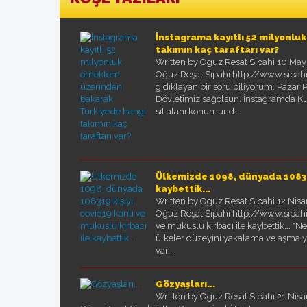
İnstagrama kayıtlı 52 milyonlu
takımın kaç taraftarı var?
Written by Oguz Resat Sipahi
10 May
Oğuz Reşat Sipahi http://www.sipahi.t
gıdıklayan bir soru biliyorum. Pazar
Dövletimiz sağolsun. İnstagramda Ku
sit alanı konumund...
Ülkemizde 1098, dünyada 108319 
kaybettik...
Written by Oguz Resat Sipahi
12 Nis
Oğuz Reşat Sipahi http://www.sipahi
ve mukuslu kırbacı ile kaybettik... *
ülkeler düzeyini yakalama ve aşma yolu
var...
Gözyaşları...
Written by Oguz Resat Sipahi
21 Nis