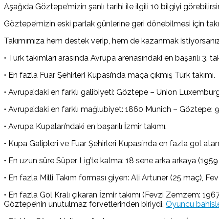
Aşağıda Göztepe’mizin şanlı tarihi ile ilgili 10 bilgiyi görebilirsi
Göztepe’mizin eski parlak günlerine geri dönebilmesi için tak
Takımımıza hem destek verip, hem de kazanmak istiyorsanı
• Türk takımları arasında Avrupa arenasındaki en başarılı 3. ta
• En fazla Fuar Şehirleri Kupası’nda maça çıkmış Türk takımı.
• Avrupa’daki en farklı galibiyeti: Göztepe – Union Luxemburg
• Avrupa’daki en farklı mağlubiyet: 1860 Munich – Göztepe: 9
• Avrupa Kupaları’ndaki en başarılı İzmir takımı.
• Kupa Galipleri ve Fuar Şehirleri Kupası’nda en fazla gol atan
• En uzun süre Süper Lig’te kalma: 18 sene arka arkaya (195
• En fazla Milli Takım forması giyen: Ali Artuner (25 maç), 
• En fazla Gol Kralı çıkaran İzmir takımı (Fevzi Zemzem: 1
Göztepe’nin unutulmaz forvetlerinden biriydi.
Oyuncu bahisle