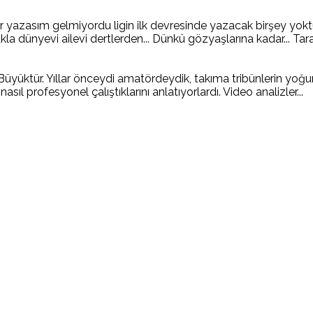
yazasım gelmiyordu ligin ilk devresinde yazacak birşey yoktu
 dünyevi ailevi dertlerden... Dünkü gözyaşlarına kadar... Taraft
ür. Yıllar önceydi amatördeydik, takıma tribünlerin yoğun te
 nasıl profesyonel çalıştıklarını anlatıyorlardı. Video analizler...