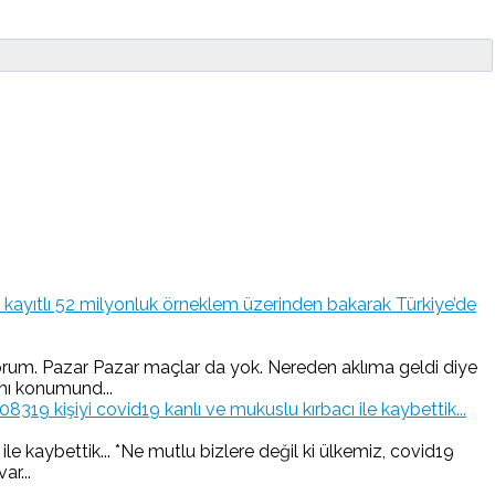
kayıtlı 52 milyonluk örneklem üzerinden bakarak Türkiye’de
iyorum. Pazar Pazar maçlar da yok. Nereden aklıma geldi diye
nı konumund...
19 kişiyi covid19 kanlı ve mukuslu kırbacı ile kaybettik...
e kaybettik... *Ne mutlu bizlere değil ki ülkemiz, covid19
ar...