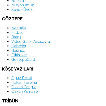
Biz kimiz
Misyonumuz
Sende Üye ol
GÖZTEPE
Nostaljik
Futbol
Branş
Video Galeri Anasayfa
Haberler
Basinda
Etkinliker
GöztepeCard
KÖŞE YAZILARI
Oguz Resat
Hakan Taspinar
Özkan Cengiz
Özkan Yilmazer
TRİBÜN