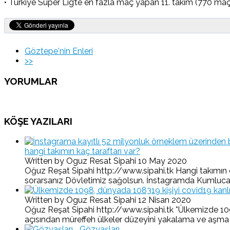
• Türkiye Süper Lig’te en fazla maç yapan 11. takım (770 maç
Göztepe'nin Enleri
>>
YORUMLAR
KÖŞE YAZILARI
hangi takımın kaç taraftarı var?
Written by Oguz Resat Sipahi
10 May 2020
Oğuz Reşat Sipahi http://www.sipahi.tk Hangi takımın d
sorarsanız Dövletimiz sağolsun. İnstagramda Kumluca-O
Written by Oguz Resat Sipahi
12 Nisan 2020
Oğuz Reşat Sipahi http://www.sipahi.tk *Ülkemizde 1098,
açısından müreffeh ülkeler düzeyini yakalama ve aşma yolu
Gözyaşları...