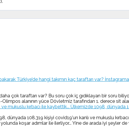
).
İnstagrama 
aha çok taraftarı var? Bu soru çok iç gıdıklayan bir soru bil
limpos alanının yüce Dövletmiz tarafından 1. derece sit ala
Ülkemizde 1098, dünyada 1083
 dünyada 108.319 kişiyi covid19'un kanlı ve mukuslu kırbacı il
nda koşar adımlar ile ilerliyor... Yine de arada iyi şeyler de v