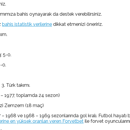
niz.
ımımıza bahis oynayarak da destek verebilirsiniz.
z
bahis istatistik verilerine
dikkat etmenizi öneririz.
kım.
: 5-0.
-0.
 3. Türk takımı.
9 – 1977, toplamda 24 sezon)
Fevzi Zemzem (18 maç)
967 – 1968 ve 1968 – 1969 sezonlarında gol kralı. Futbol ha
rine en yüksek oranları veren Forvetbet
ile forvet oyuncuların