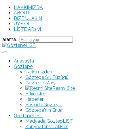
HAKKIMIZDA
ABOUT
BİZE ULAŞIN
ÜYE OL
LÍSTE ARsivi
arama...
Anasayfa
Göztepe
Tarihimizden
Göztepe SK Tüzügü
Göztepe Marşı
Resmi Site
Etkinlikler
Haberler
Basında Göztepe
Göztepe'nin Enleri
GöztepeLIST
Medyada GöztepLIST
Künye/temsilcilikler