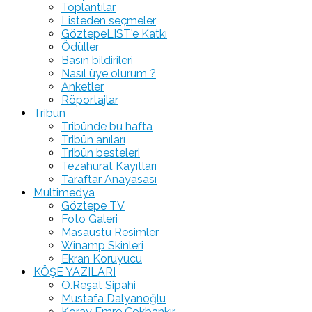
Toplantılar
Listeden seçmeler
GöztepeLIST'e Katkı
Ödüller
Basın bildirileri
Nasıl üye olurum ?
Anketler
Röportajlar
Tribün
Tribünde bu hafta
Tribün anıları
Tribün besteleri
Tezahürat Kayıtları
Taraftar Anayasası
Multimedya
Göztepe TV
Foto Galeri
Masaüstü Resimler
Winamp Skinleri
Ekran Koruyucu
KÖŞE YAZILARI
O.Reşat Sipahi
Mustafa Dalyanoğlu
Koray Emre Çokbankır