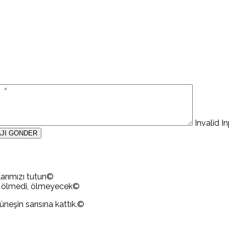
Invalid I
mlarımızı tutun©
 ölmedi, ölmeyecek©
neşin sarısına kattık.©