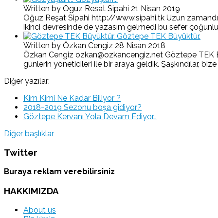
Written by Oguz Resat Sipahi
21 Nisan 2019
Oğuz Reşat Sipahi http://www.sipahi.tk Uzun zamandır 
ikinci devresinde de yazasım gelmedi bu sefer çoğunlukla
Göztepe TEK Büyüktür.
Written by Özkan Cengiz
28 Nisan 2018
Özkan Cengiz ozkan@ozkancengiz.net Göztepe TEK Büyükt
günlerin yöneticileri ile bir araya geldik. Şaşkındılar, bize
Diğer yazılar:
Kim Kimi Ne Kadar Biliyor ?
2018-2019 Sezonu boşa gidiyor?
Göztepe Kervanı Yola Devam Ediyor…
Diğer başlıklar
Twitter
Buraya reklam verebilirsiniz
HAKKIMIZDA
About us