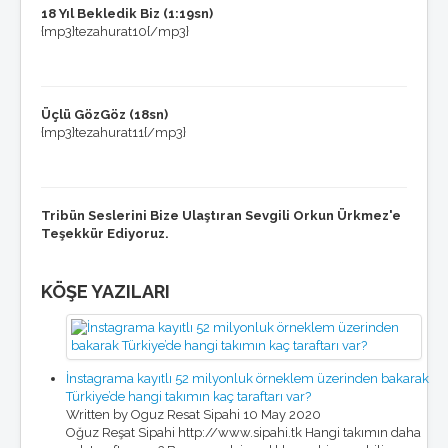
18 Yıl Bekledik Biz (1:19sn)
{mp3}tezahurat10{/mp3}
Üçlü GözGöz (18sn)
{mp3}tezahurat11{/mp3}
Tribün Seslerini Bize Ulaştıran Sevgili Orkun Ürkmez'e
Teşekkür Ediyoruz.
KÖŞE YAZILARI
İnstagrama kayıtlı 52 milyonluk örneklem üzerinden bakarak
Türkiye’de hangi takımın kaç taraftarı var?
Written by Oguz Resat Sipahi
10 May 2020
Oğuz Reşat Sipahi http://www.sipahi.tk Hangi takımın daha