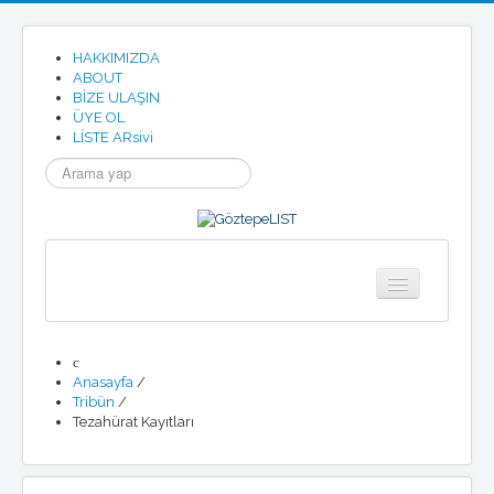
HAKKIMIZDA
ABOUT
BİZE ULAŞIN
ÜYE OL
LÍSTE ARsivi
arama...
Anasayfa
Göztepe
Anasayfa
/
Tarihimizden
Tribün
/
Göztepe SK Tüzügü
Tezahürat Kayıtları
Göztepe Marşı
Resmi Site
Etkinlikler
Haberler