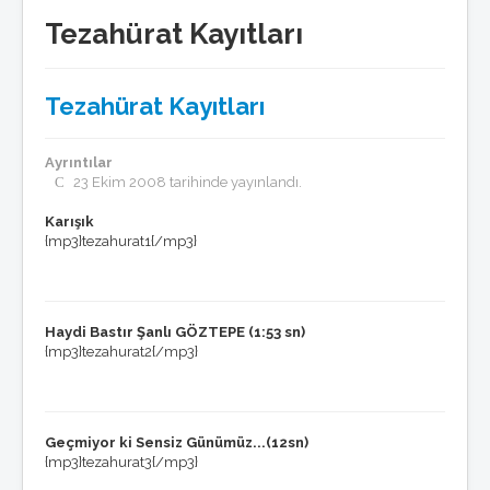
Basında Göztepe
Tezahürat Kayıtları
Göztepe'nin Enleri
GöztepeLIST
Medyada GöztepLIST
Tezahürat Kayıtları
Künye/temsilcilikler
Toplantılar
Listeden seçmeler
Ayrıntılar
GöztepeLIST'e Katkı
23 Ekim 2008 tarihinde yayınlandı.
Ödüller
Basın bildirileri
Karışık
Nasıl üye olurum ?
{mp3}tezahurat1{/mp3}
Anketler
Röportajlar
Tribün
Haydi Bastır Şanlı GÖZTEPE (1:53 sn)
Tribünde bu hafta
{mp3}tezahurat2{/mp3}
Tribün anıları
Tribün besteleri
Tezahürat Kayıtları
Taraftar Anayasası
Geçmiyor ki Sensiz Günümüz...(12sn)
Multimedya
{mp3}tezahurat3{/mp3}
Göztepe TV