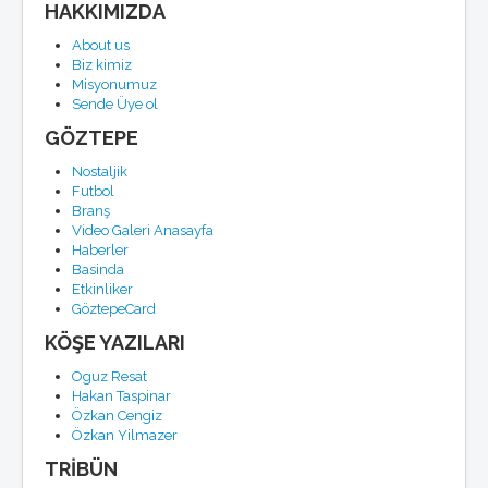
HAKKIMIZDA
About us
Biz kimiz
Misyonumuz
Sende Üye ol
GÖZTEPE
Nostaljik
Futbol
Branş
Video Galeri Anasayfa
Haberler
Basinda
Etkinliker
GöztepeCard
KÖŞE YAZILARI
Oguz Resat
Hakan Taspinar
Özkan Cengiz
Özkan Yilmazer
TRİBÜN