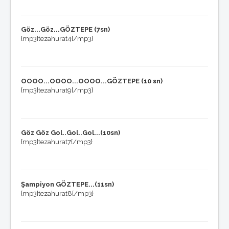
Foto Galeri
Masaüstü Resimler
Winamp Skinleri
Göz...Göz...GÖZTEPE (7sn)
Ekran Koruyucu
{mp3}tezahurat4{/mp3}
KÖŞE YAZILARI
O.Reşat Sipahi
Mustafa Dalyanoğlu
Koray Emre Çokbankır
OOOO...OOOO...OOOO...GÖZTEPE (10 sn)
Serkan Boyacıoğlu
{mp3}tezahurat9{/mp3}
Burçak Ünsal
Hakan Taşpınar
Mehmet Altan
Özkan Cengiz
Göz Göz Gol..Gol..Gol...(10sn)
Özant Önçağ
{mp3}tezahurat7{/mp3}
Süleyman Yengil
Şampiyon GÖZTEPE...(11sn)
{mp3}tezahurat8{/mp3}