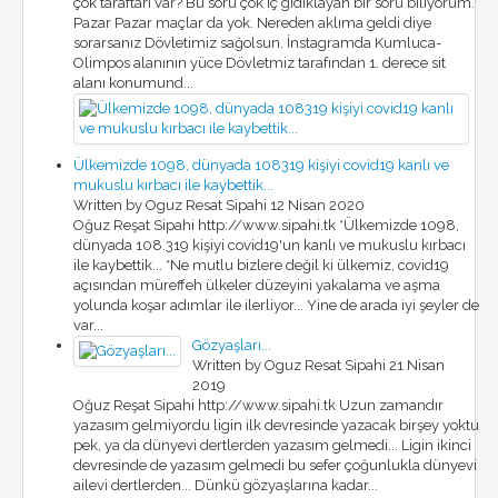
çok taraftarı var? Bu soru çok iç gıdıklayan bir soru biliyorum.
Pazar Pazar maçlar da yok. Nereden aklıma geldi diye
sorarsanız Dövletimiz sağolsun. İnstagramda Kumluca-
Olimpos alanının yüce Dövletmiz tarafından 1. derece sit
alanı konumund...
Ülkemizde 1098, dünyada 108319 kişiyi covid19 kanlı ve
mukuslu kırbacı ile kaybettik...
Written by Oguz Resat Sipahi
12 Nisan 2020
Oğuz Reşat Sipahi http://www.sipahi.tk *Ülkemizde 1098,
dünyada 108.319 kişiyi covid19'un kanlı ve mukuslu kırbacı
ile kaybettik... *Ne mutlu bizlere değil ki ülkemiz, covid19
açısından müreffeh ülkeler düzeyini yakalama ve aşma
yolunda koşar adımlar ile ilerliyor... Yine de arada iyi şeyler de
var...
Gözyaşları...
Written by Oguz Resat Sipahi
21 Nisan
2019
Oğuz Reşat Sipahi http://www.sipahi.tk Uzun zamandır
yazasım gelmiyordu ligin ilk devresinde yazacak birşey yoktu
pek, ya da dünyevi dertlerden yazasım gelmedi... Ligin ikinci
devresinde de yazasım gelmedi bu sefer çoğunlukla dünyevi
ailevi dertlerden... Dünkü gözyaşlarına kadar...