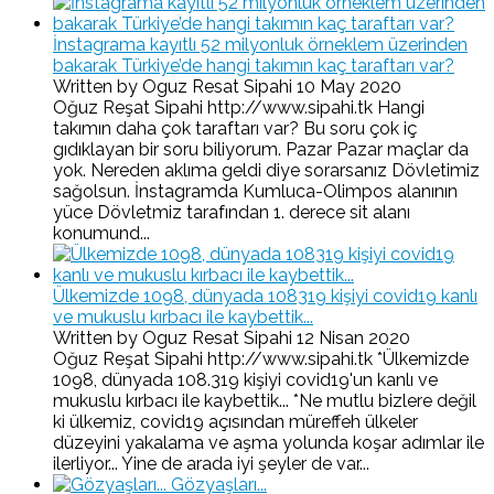
İnstagrama kayıtlı 52 milyonluk örneklem üzerinden
bakarak Türkiye’de hangi takımın kaç taraftarı var?
Written by Oguz Resat Sipahi
10 May 2020
Oğuz Reşat Sipahi http://www.sipahi.tk Hangi
takımın daha çok taraftarı var? Bu soru çok iç
gıdıklayan bir soru biliyorum. Pazar Pazar maçlar da
yok. Nereden aklıma geldi diye sorarsanız Dövletimiz
sağolsun. İnstagramda Kumluca-Olimpos alanının
yüce Dövletmiz tarafından 1. derece sit alanı
konumund...
Ülkemizde 1098, dünyada 108319 kişiyi covid19 kanlı
ve mukuslu kırbacı ile kaybettik...
Written by Oguz Resat Sipahi
12 Nisan 2020
Oğuz Reşat Sipahi http://www.sipahi.tk *Ülkemizde
1098, dünyada 108.319 kişiyi covid19'un kanlı ve
mukuslu kırbacı ile kaybettik... *Ne mutlu bizlere değil
ki ülkemiz, covid19 açısından müreffeh ülkeler
düzeyini yakalama ve aşma yolunda koşar adımlar ile
ilerliyor... Yine de arada iyi şeyler de var...
Gözyaşları...