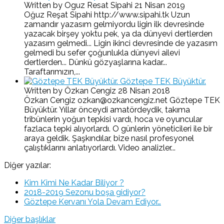
Written by Oguz Resat Sipahi
21 Nisan 2019
Oğuz Reşat Sipahi http://www.sipahi.tk Uzun
zamandır yazasım gelmiyordu ligin ilk devresinde
yazacak birşey yoktu pek, ya da dünyevi dertlerden
yazasım gelmedi... Ligin ikinci devresinde de yazasım
gelmedi bu sefer çoğunlukla dünyevi ailevi
dertlerden... Dünkü gözyaşlarına kadar...
Taraftarımızın,...
Göztepe TEK Büyüktür.
Written by Özkan Cengiz
28 Nisan 2018
Özkan Cengiz ozkan@ozkancengiz.net Göztepe TEK
Büyüktür. Yıllar önceydi amatördeydik, takıma
tribünlerin yoğun tepkisi vardı, hoca ve oyuncular
fazlaca tepki alıyorlardı. O günlerin yöneticileri ile bir
araya geldik. Şaşkındılar, bize nasıl profesyonel
çalıştıklarını anlatıyorlardı. Video analizler...
Diğer yazılar:
Kim Kimi Ne Kadar Biliyor ?
2018-2019 Sezonu boşa gidiyor?
Göztepe Kervanı Yola Devam Ediyor…
Diğer başlıklar