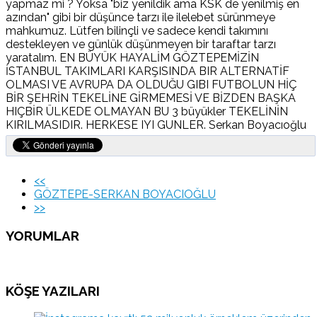
yapmaz mi ? Yoksa "biz yenildik ama KSK de yenilmiş en
azından" gibi bir düşünce tarzı ile ilelebet sürünmeye
mahkumuz. Lütfen bilinçli ve sadece kendi takımını
destekleyen ve günlük düşünmeyen bir taraftar tarzı
yaratalım. EN BÜYÜK HAYALİM GÖZTEPEMİZİN
İSTANBUL TAKIMLARI KARŞISINDA BIR ALTERNATİF
OLMASI VE AVRUPA DA OLDUĞU GIBI FUTBOLUN HİÇ
BİR ŞEHRİN TEKELİNE GİRMEMESİ VE BİZDEN BAŞKA
HIÇBİR ÜLKEDE OLMAYAN BU 3 büyükler TEKELİNİN
KIRILMASIDIR. HERKESE IYI GUNLER. Serkan Boyacıoğlu
<<
GÖZTEPE-SERKAN BOYACIOĞLU
>>
YORUMLAR
KÖŞE YAZILARI