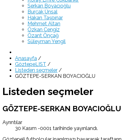
Serkan Boyacıoğlu
Burçak Ünsal
Hakan Taşpınar
Mehmet Altan
Özkan Cengiz
Özant Önçağ
Süleyman Yengil
Anasayfa
/
GöztepeLIST
/
Listeden seçmeler
/
GÖZTEPE-SERKAN BOYACIOĞLU
Listeden seçmeler
GÖZTEPE-SERKAN BOYACIOĞLU
Ayrıntılar
30 Kasım -0001 tarihinde yayınlandı.
Göztepeli futbolcular inanılmazı başararak taraftarın