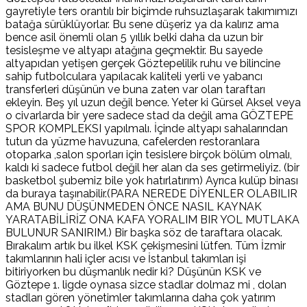
gayretiyle ters orantılı bir biçimde ruhsuzlaşarak takımımızı
batağa sürüklüyorlar. Bu sene düşeriz ya da kalırız ama
bence asil önemli olan 5 yıllık belki daha da uzun bir
tesisleşme ve altyapı atağına geçmektir. Bu sayede
altyapıdan yetişen gerçek Göztepelilik ruhu ve bilincine
sahip futbolculara yapılacak kaliteli yerli ve yabancı
transferleri düşünün ve buna zaten var olan taraftarı
ekleyin. Beş yıl uzun değil bence. Yeter ki Gürsel Aksel veya
o civarlarda bir yere sadece stad da değil ama GÖZTEPE
SPOR KOMPLEKSI yapılmalı. İçinde altyapı sahalarından
tutun da yüzme havuzuna, cafelerden restoranlara
otoparka ,salon sporları için tesislere birçok bölüm olmalı,
kaldı ki sadece futbol değil her alan da ses getirmeliyiz. (bir
basketbol şubemiz bile yok hatırlatırım) Ayrıca kulüp binası
da buraya taşınabilir.(PARA NEREDE DİYENLER OLABILIR
AMA BUNU DÜŞÜNMEDEN ÖNCE NASIL KAYNAK
YARATABİLİRİZ ONA KAFA YORALIM BIR YOL MUTLAKA
BULUNUR SANIRIM.) Bir başka söz de taraftara olacak.
Bırakalım artık bu ilkel KSK çekişmesini lütfen. Tüm İzmir
takımlarının hali içler acısı ve İstanbul takımları işi
bitiriyorken bu düşmanlık nedir ki? Düşünün KSK ve
Göztepe 1. ligde oynasa sizce stadlar dolmaz mi , dolan
stadları gören yönetimler takımlarına daha çok yatırım