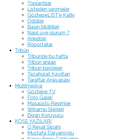
Toplantılar
Listeden seçmeler
GöztepeLIST'e Katkı
Ödüller
Basın bildirileri
Nasıl üye olurum ?
Anketler
Röportajlar
Tribün
Tribünde bu hafta
Tribün anıları
Tribün besteleri
Tezahürat Kayıtları
Taraftar Anayasası
Multimedya
Göztepe TV
Foto Galeri
Masaüstü Resimler
Winamp Skinleri
Ekran Koruyucu
KÖŞE YAZILARI
O.Reşat Sipahi
Mustafa Dalyanoğlu
Koray Emre Çokbankır