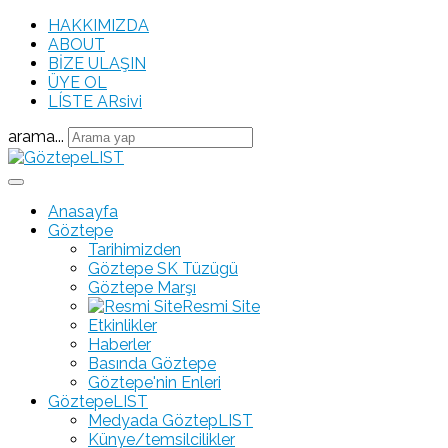
HAKKIMIZDA
ABOUT
BİZE ULAŞIN
ÜYE OL
LÍSTE ARsivi
arama...
Anasayfa
Göztepe
Tarihimizden
Göztepe SK Tüzügü
Göztepe Marşı
Resmi Site
Etkinlikler
Haberler
Basında Göztepe
Göztepe'nin Enleri
GöztepeLIST
Medyada GöztepLIST
Künye/temsilcilikler