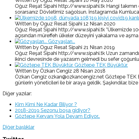
Written by Oguz Resat Sipahi
10 May 2020
Oğuz Reşat Sipahi http://www.sipahi.tk Hangi takımın d
sorarsanız Dövletimiz sağolsun. İnstagramda Kumluca-O
Written by Oguz Resat Sipahi
12 Nisan 2020
Oğuz Reşat Sipahi http://www.sipahi.tk *Ülkemizde 1098,
açısından müreffeh ülkeler düzeyini yakalama ve aşma yolu
Gözyaşları...
Written by Oguz Resat Sipahi
21 Nisan 2019
Oğuz Reşat Sipahi http://www.sipahi.tk Uzun zamandır 
ikinci devresinde de yazasım gelmedi bu sefer çoğunlukla
Göztepe TEK Büyüktür.
Written by Özkan Cengiz
28 Nisan 2018
Özkan Cengiz ozkan@ozkancengiz.net Göztepe TEK Büyükt
günlerin yöneticileri ile bir araya geldik. Şaşkındılar, bize
Diğer yazılar:
Kim Kimi Ne Kadar Biliyor ?
2018-2019 Sezonu boşa gidiyor?
Göztepe Kervanı Yola Devam Ediyor…
Diğer başlıklar