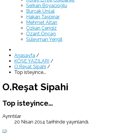
Serkan Boyacıoğlu
Burçak Ünsal
Hakan Taşpınar
Mehmet Altan
Özkan Cengiz
Özant Önçağ
Süleyman Yengil
Anasayfa
/
KÖŞE YAZILARI
/
O.Reşat Sipahi
/
Top isteyince...
O.Reşat Sipahi
Top isteyince...
Ayrıntılar
20 Nisan 2014 tarihinde yayınlandı.