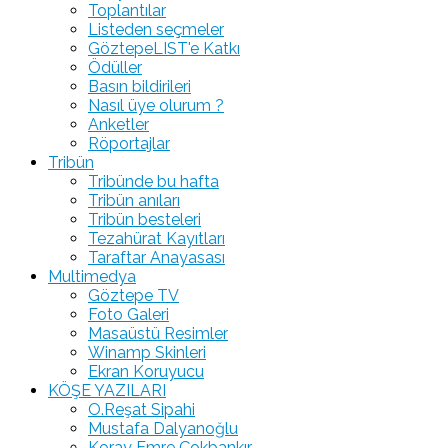
Toplantılar
Listeden seçmeler
GöztepeLIST'e Katkı
Ödüller
Basın bildirileri
Nasıl üye olurum ?
Anketler
Röportajlar
Tribün
Tribünde bu hafta
Tribün anıları
Tribün besteleri
Tezahürat Kayıtları
Taraftar Anayasası
Multimedya
Göztepe TV
Foto Galeri
Masaüstü Resimler
Winamp Skinleri
Ekran Koruyucu
KÖŞE YAZILARI
O.Reşat Sipahi
Mustafa Dalyanoğlu
Koray Emre Çokbankır