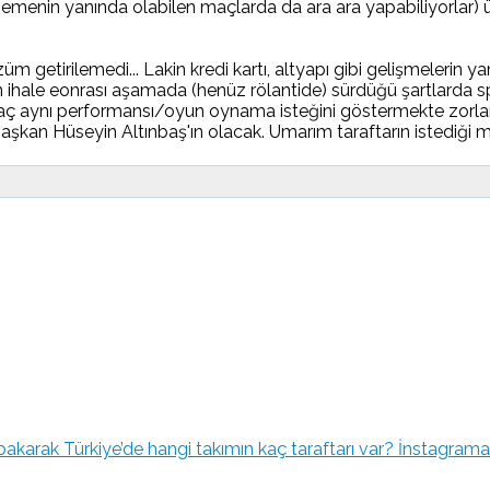
emenin yanında olabilen maçlarda da ara ara yapabiliyorlar) üç
getirilemedi... Lakin kredi kartı, altyapı gibi gelişmelerin y
ihale eonrası aşamada (henüz rölantide) sürdüğü şartlarda sporti
maç aynı performansı/oyun oynama isteğini göstermekte zor
aşkan Hüseyin Altınbaş'ın olacak. Umarım taraftarın istediği m
İnstagrama 