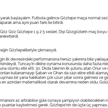
tlayarak başlayalım. Futbola gelince Göztepe maça normal se
arak ama aynı puan farkı ile bitirdi.
Göz Göz Göztepe 1 9 2 5 sesleri, Dişi Gözgözlerin maç boyu s
reketlerdi.
ğin Göztepelileriyle çıkmasıydı.
gin ilk devresindeki performansına henüz yakınına bile yakl
isindeydi. Tuncay'ın dikine oynama konusunda daha fazla risk
una olumlu etki etti. 30. Dkda takımın ilk şutunu atan Onur ve 
syonları kullanamayıp Şaban ve Cihan da sazı eline etkili alamay
oluşması bir yana hakikaten çok uzun yıllar sonra gelmesi ve g
nın da en azından matematiksel olarak devamına neden oldu. Gol
nsını az artırabilse güle oynaya şampiyon olabilecekken ne ya
tik puanlar kaybetmesi gerek. Göztepe'nin de üçte üç yapması.