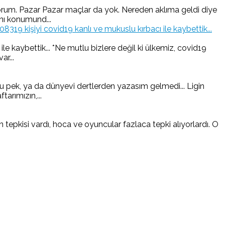
iyorum. Pazar Pazar maçlar da yok. Nereden aklıma geldi diye
nı konumund...
19 kişiyi covid19 kanlı ve mukuslu kırbacı ile kaybettik...
e kaybettik... *Ne mutlu bizlere değil ki ülkemiz, covid19
ar...
 pek, ya da dünyevi dertlerden yazasım gelmedi... Ligin
arımızın,...
pkisi vardı, hoca ve oyuncular fazlaca tepki alıyorlardı. O