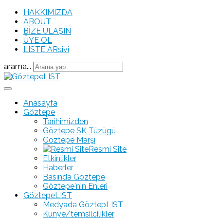
HAKKIMIZDA
ABOUT
BİZE ULAŞIN
ÜYE OL
LÍSTE ARsivi
arama...
Anasayfa
Göztepe
Tarihimizden
Göztepe SK Tüzügü
Göztepe Marşı
Resmi Site
Etkinlikler
Haberler
Basında Göztepe
Göztepe'nin Enleri
GöztepeLIST
Medyada GöztepLIST
Künye/temsilcilikler