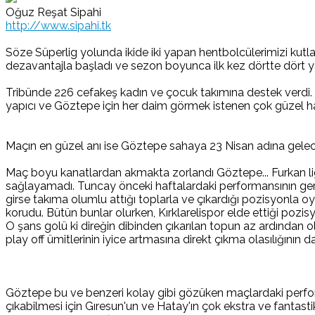
Oğuz Reşat Sipahi
http://www.sipahi.tk
Söze Süperlig yolunda ikide iki yapan hentbolcülerimizi ku
dezavantajla başladı ve sezon boyunca ilk kez dörtte dört yap
Tribünde 226 cefakeş kadın ve çocuk takımına destek verdi. 
yapıcı ve Göztepe için her daim görmek istenen çok güzel ha
Maçın en güzel anı ise Göztepe sahaya 23 Nisan adına gelece
Maç boyu kanatlardan akmakta zorlandı Göztepe... Furkan li
sağlayamadı. Tuncay önceki haftalardaki performansının ger
girse takıma olumlu attığı toplarla ve çıkardığı pozisyonla oy
korudu. Bütün bunlar olurken, Kırklarelispor elde ettiği pozi
O şans golü ki direğin dibinden çıkarılan topun az ardından 
play off ümitlerinin iyice artmasına direkt çıkma olasılığı
Göztepe bu ve benzeri kolay gibi gözüken maçlardaki performa
çıkabilmesi için Gıresun'un ve Hatay'ın çok ekstra ve fantas