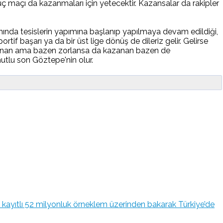
 maçı da kazanmaları için yetecektir. Kazansalar da rakipler
anında tesislerin yapımına başlanıp yapılmaya devam edildiği,
f başarı ya da bir üst lige dönüş de dileriz gelir. Gelirse
lanan ama bazen zorlansa da kazanan bazen de
utlu son Göztepe'nin olur.
kayıtlı 52 milyonluk örneklem üzerinden bakarak Türkiye’de