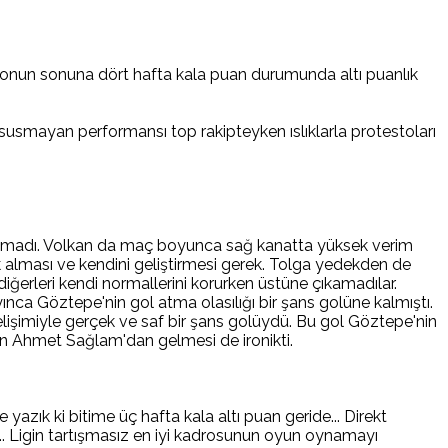
zonun sonuna dört hafta kala puan durumunda altı puanlık
usmayan performansı top rakipteyken ıslıklarla protestoları
aşamadı. Volkan da maç boyunca sağ kanatta yüksek verim
 alması ve kendini geliştirmesi gerek. Tolga yedekden de
diğerleri kendi normallerini korurken üstüne çıkamadılar.
ınca Göztepe'nin gol atma olasılığı bir şans golüne kalmıştı.
elişimiyle gerçek ve saf bir şans golüydü. Bu gol Göztepe'nin
ün Ahmet Sağlam'dan gelmesi de ironikti.
zık ki bitime üç hafta kala altı puan geride... Direkt
.. Ligin tartışmasız en iyi kadrosunun oyun oynamayı