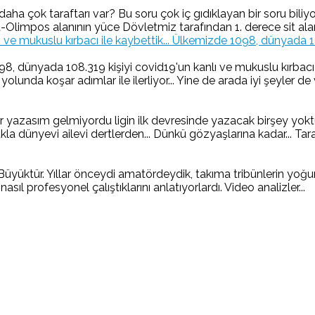
aha çok taraftarı var? Bu soru çok iç gıdıklayan bir soru bil
limpos alanının yüce Dövletmiz tarafından 1. derece sit ala
Ülkemizde 1098, dünyada 1083
 dünyada 108.319 kişiyi covid19'un kanlı ve mukuslu kırbacı il
nda koşar adımlar ile ilerliyor... Yine de arada iyi şeyler de v
yazasım gelmiyordu ligin ilk devresinde yazacak birşey yoktu
 dünyevi ailevi dertlerden... Dünkü gözyaşlarına kadar... Taraft
ür. Yıllar önceydi amatördeydik, takıma tribünlerin yoğun te
 nasıl profesyonel çalıştıklarını anlatıyorlardı. Video analizler...